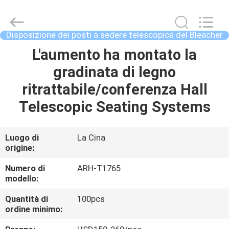
2021
-
2026
Chongqing
Aireach
Disposizione dei posti a sedere telescopica del Bleacher
Commercial
Co.,Ltd.
L'aumento ha montato la
CASA
All
Rights
Reserved.
gradinata di legno
PRODOTTI
ritrattabile/conferenza Hall
Telescopic Seating Systems
CIRCA
NOI
Luogo di
La Cina
origine:
GIRO
Numero di
ARH-T1765
modello:
DELLA
Quantità di
100pcs
FABBRICA
ordine minimo: