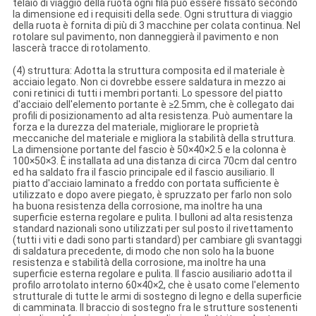
telaio di viaggio della ruota ogni fila può essere fissato secondo
la dimensione ed i requisiti della sede. Ogni struttura di viaggio
della ruota è fornita di più di 3 macchine per colata continua. Nel
rotolare sul pavimento, non danneggierà il pavimento e non
lascerà tracce di rotolamento.
(4) struttura: Adotta la struttura composita ed il materiale è
acciaio legato. Non ci dovrebbe essere saldatura in mezzo ai
coni retinici di tutti i membri portanti. Lo spessore del piatto
d'acciaio dell'elemento portante è ≥2.5mm, che è collegato dai
profili di posizionamento ad alta resistenza. Può aumentare la
forza e la durezza del materiale, migliorare le proprietà
meccaniche del materiale e migliora la stabilità della struttura.
La dimensione portante del fascio è 50×40×2.5 e la colonna è
100×50×3. È installata ad una distanza di circa 70cm dal centro
ed ha saldato fra il fascio principale ed il fascio ausiliario. Il
piatto d'acciaio laminato a freddo con portata sufficiente è
utilizzato e dopo avere piegato, è spruzzato per farlo non solo
ha buona resistenza della corrosione, ma inoltre ha una
superficie esterna regolare e pulita. I bulloni ad alta resistenza
standard nazionali sono utilizzati per sul posto il rivettamento
(tutti i viti e dadi sono parti standard) per cambiare gli svantaggi
di saldatura precedente, di modo che non solo ha la buone
resistenza e stabilità della corrosione, ma inoltre ha una
superficie esterna regolare e pulita. Il fascio ausiliario adotta il
profilo arrotolato interno 60×40×2, che è usato come l'elemento
strutturale di tutte le armi di sostegno di legno e della superficie
di camminata. Il braccio di sostegno fra le strutture sostenenti