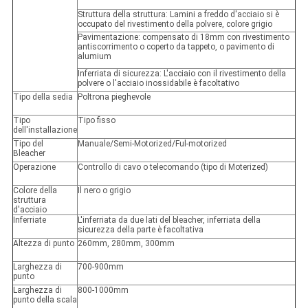
Struttura della struttura: Lamini a freddo d'acciaio si è
occupato del rivestimento della polvere, colore grigio
Pavimentazione: compensato di 18mm con rivestimento
antiscorrimento o coperto da tappeto, o pavimento di
alumium
Inferriata di sicurezza: L'acciaio con il rivestimento della
polvere o l'acciaio inossidabile è facoltativo
Tipo della sedia
Poltrona pieghevole
Tipo
Tipo fisso
dell'installazione
Tipo del
Manuale/Semi-Motorized/Ful-motorized
Bleacher
Operazione
Controllo di cavo o telecomando (tipo di Moterized)
Colore della
Il nero o grigio
struttura
d'acciaio
Inferriate
L'inferriata da due lati del bleacher, inferriata della
sicurezza della parte è facoltativa
Altezza di punto
260mm, 280mm, 300mm
Larghezza di
700-900mm
punto
Larghezza di
800-1000mm
punto della scala