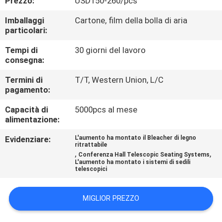
Prezzo:
USD150-260/pcs
CONTROLLO
Imballaggi
Cartone, film della bolla di aria
DI
particolari:
QUALITÀ
Tempi di
30 giorni del lavoro
consegna:
CONTATTICI
Termini di
T/T, Western Union, L/C
pagamento:
BLOG
Capacità di
5000pcs al mese
alimentazione:
RICHIEDA
Evidenziare:
L'aumento ha montato il Bleacher di legno
ritrattabile
UNA
,
,
Conferenza Hall Telescopic Seating Systems
L'aumento ha montato i sistemi di sedili
CITAZIONE
telescopici
MAPPA
MIGLIOR PREZZO
DEL