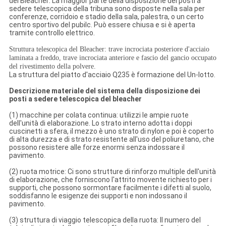
del Bleacher
:
La maggior parte della disposizione dei posti a
sedere telescopica della tribuna sono disposte nella sala per
conferenze, corridoio e stadio della sala, palestra, o un certo
centro sportivo del pubilc. Può essere chiusa e si è aperta
tramite controllo elettrico.
Struttura telescopica del Bleacher: trave incrociata posteriore d'acciaio
laminata a freddo, trave incrociata anteriore e fascio del gancio occupato
del rivestimento della polvere.
La struttura del piatto d'acciaio Q235 è formazione del Un-lotto.
Descrizione materiale del sistema della disposizione dei
posti a sedere telescopica del bleacher
(1) macchine per colata continua: utilizzi le ampie ruote
dell'unità di elaborazione. Lo strato interno adotta i doppi
cuscinetti a sfera, il mezzo è uno strato di nylon e poi è coperto
di alta durezza e di strato resistente all'uso del poliuretano, che
possono resistere alle forze enormi senza indossare il
pavimento.
(2) ruota motrice: Ci sono strutture di rinforzo multiple dell'unità
di elaborazione, che forniscono l'attrito movente richiesto per i
supporti, che possono sormontare facilmente i difetti al suolo,
soddisfanno le esigenze dei supporti e non indossano il
pavimento.
(3) struttura di viaggio telescopica della ruota: Il numero del