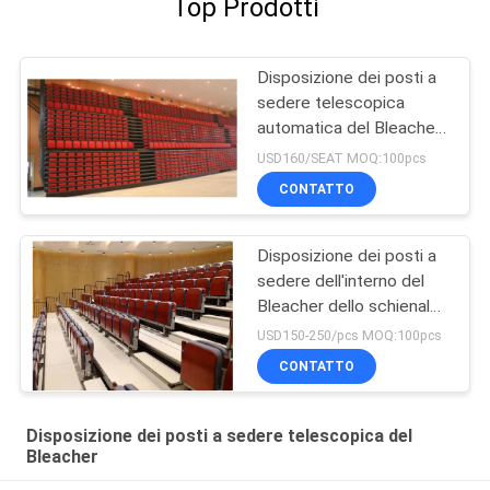
Top Prodotti
Disposizione dei posti a
sedere telescopica
automatica del Bleacher
dei semi
USD160/SEAT MOQ:100pcs
CONTATTO
Disposizione dei posti a
sedere dell'interno del
Bleacher dello schienale
del compensato
USD150-250/pcs MOQ:100pcs
CONTATTO
Disposizione dei posti a sedere telescopica del
Bleacher