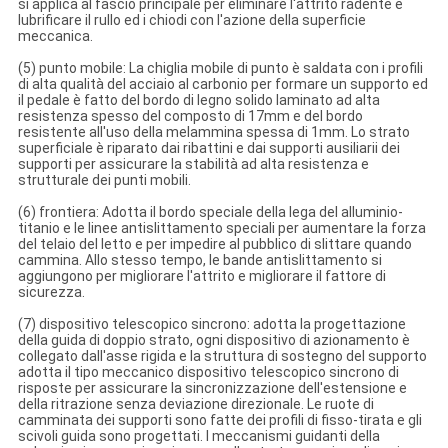
si applica al fascio principale per eliminare l'attrito radente e
lubrificare il rullo ed i chiodi con l'azione della superficie
meccanica.
(5) punto mobile: La chiglia mobile di punto è saldata con i profili
di alta qualità del acciaio al carbonio per formare un supporto ed
il pedale è fatto del bordo di legno solido laminato ad alta
resistenza spesso del composto di 17mm e del bordo
resistente all'uso della melammina spessa di 1mm. Lo strato
superficiale è riparato dai ribattini e dai supporti ausiliarii dei
supporti per assicurare la stabilità ad alta resistenza e
strutturale dei punti mobili.
(6) frontiera: Adotta il bordo speciale della lega del alluminio-
titanio e le linee antislittamento speciali per aumentare la forza
del telaio del letto e per impedire al pubblico di slittare quando
cammina. Allo stesso tempo, le bande antislittamento si
aggiungono per migliorare l'attrito e migliorare il fattore di
sicurezza.
(7) dispositivo telescopico sincrono: adotta la progettazione
della guida di doppio strato, ogni dispositivo di azionamento è
collegato dall'asse rigida e la struttura di sostegno del supporto
adotta il tipo meccanico dispositivo telescopico sincrono di
risposte per assicurare la sincronizzazione dell'estensione e
della ritrazione senza deviazione direzionale. Le ruote di
camminata dei supporti sono fatte dei profili di fisso-tirata e gli
scivoli guida sono progettati. I meccanismi guidanti della