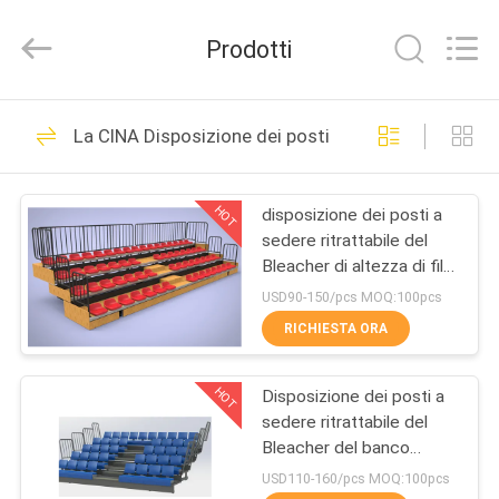
2021
-
2026
Prodotti
Chongqing
Aireach
Commercial
Co.,Ltd.
CASA
All
33
Rights
La CINA Disposizione dei posti a sedere ritrattabil
Reserved.
Disposizione dei
PRODOTTI
posti a sedere
HOT
disposizione dei posti a
sedere ritrattabile del
ritrattabile del
CIRCA
Bleacher di altezza di fila
NOI
Bleacher
di 260mm
USD90-150/pcs MOQ:100pcs
RICHIESTA ORA
23
GIRO
Disposizione dei
HOT
Disposizione dei posti a
DELLA
sedere ritrattabile del
FABBRICA
posti a sedere
Bleacher del banco
d'acciaio dell'HDPE Q235
USD110-160/pcs MOQ:100pcs
telescopica del