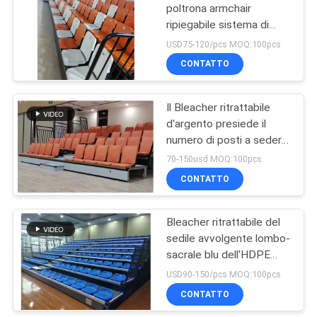
poltrona armchair
ripiegabile sistema di
43
sedute per palestra per
USD75-120/pcs MOQ:100pcs
palestra e auditorium
Sedie pieganti della
CONTATTO
sala
Il Bleacher ritrattabile
d'argento presiede il
numero di posti a sedere
30-300
70-150usd MOQ:100pcs
CONTATTO
13
Bleacher ritrattabile del
Sedie del cinema
sedile avvolgente lombo-
sacrale blu dell'HDPE
che mette punto a
USD90-150/pcs MOQ:100pcs
sedere di 700-900mm
CONTATTO