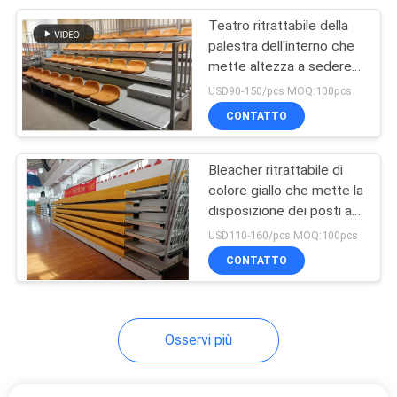
Teatro ritrattabile della
12
palestra dell'interno che
Conferenza Hall
mette altezza a sedere
trafilata a freddo di fila di
USD90-150/pcs MOQ:100pcs
Chair With Desk
280mm
CONTATTO
Bleacher ritrattabile di
colore giallo che mette la
disposizione dei posti a
12
sedere a sedere a file
USD110-160/pcs MOQ:100pcs
sedie di scrittorio
ritrattabile di anti
CONTATTO
slittamento
dello studente
Osservi più