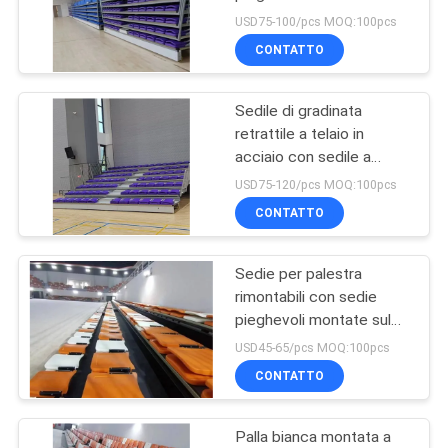
installare per corridoio
SITO
USD75-100/pcs MOQ:100pcs
1000 mm
CONTATTO
12
PRIVACY
Gradinata all'aperto
Sedile di gradinata
POLICY
retrattile a telaio in
portatile
acciaio con sedile a
pavimento
USD75-120/pcs MOQ:100pcs
CONTATTO
Sedie per palestra
12
rimontabili con sedie
Sedili pieghevoli
pieghevoli montate sul
pavimento per comfort e
USD45-65/pcs MOQ:100pcs
dello stadio
traspirabilità
CONTATTO
Palla bianca montata a