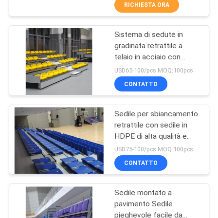
CONTROLLO
RICHIESTA ORA
Bleacher
DI
Sistema di sedute in
QUALITÀ
16
gradinata retrattile a
telaio in acciaio con
Bleacher di plastica
CONTATTICI
larghezza di scale di 900
USD65-100/pcs MOQ:100pcs
Seat
mm
CONTATTO
BLOG
Sedile per sbiancamento
retrattile con sedile in
RICHIEDA
HDPE di alta qualità e
22
UNA
maniglia opzionale
USD75-100/pcs MOQ:100pcs
Sedili avvolgenti
CITAZIONE
CONTATTO
dello stadio
Sedile montato a
MAPPA
pavimento Sedile
DEL
pieghevole facile da