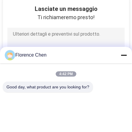
12
Lasciate un messaggio
Sedie di formazione
Ti richiameremo presto!
della stanza
Florence Chen
14
4:42 PM
Sedia aspettante
Good day, what product are you looking for?
dell'aeroporto
Categorie popolari
Tutti
Disposizione Dei 
Disposizione Dei 
Posti A Sedere 
Posti A Sedere 
Ritrattabile Del 
Telescopica Del 