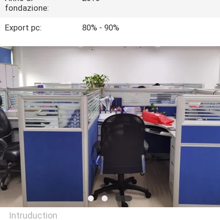
CONTROLLO
fondazione:
DI
Export pc:
80% - 90%
QUALITÀ
CONTATTICI
BLOG
RICHIEDA
UNA
CITAZIONE
MAPPA
DEL
Intruduction