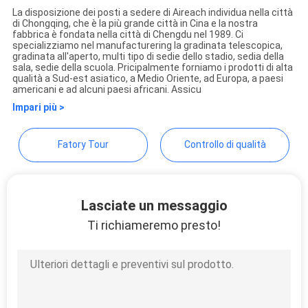
La disposizione dei posti a sedere di Aireach individua nella città
SITO
di Chongqing, che è la più grande città in Cina e la nostra
Chongqing Aireach
fabbrica è fondata nella città di Chengdu nel 1989. Ci
specializziamo nel manufacturering la gradinata telescopica,
Commercial Co.,Ltd
gradinata all'aperto, multi tipo di sedie dello stadio, sedia della
PRIVACY
sala, sedie della scuola. Pricipalmente forniamo i prodotti di alta
qualità a Sud-est asiatico, a Medio Oriente, ad Europa, a paesi
POLICY
americani e ad alcuni paesi africani. Assicu
Impari più >
Fatory Tour
Controllo di qualità
Lasciate un messaggio
Ti richiameremo presto!