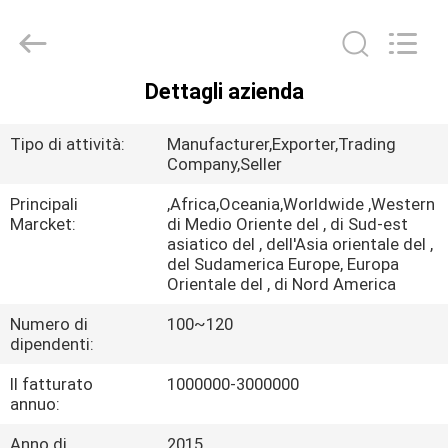
2021
-
2026
Chongqing
Aireach
Commercial
Dettagli azienda
Co.,Ltd.
CASA
All
Rights
Reserved.
Tipo di attività:
Manufacturer,Exporter,Trading
PRODOTTI
Company,Seller
Principali
,Africa,Oceania,Worldwide ,Western
Marcket:
di Medio Oriente del , di Sud-est
CIRCA
asiatico del , dell'Asia orientale del ,
NOI
del Sudamerica Europe, Europa
Orientale del , di Nord America
Numero di
100~120
GIRO
dipendenti:
DELLA
Il fatturato
1000000-3000000
FABBRICA
annuo:
Anno di
2015