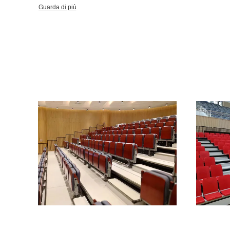
scuola. Pricipalmente forniamo i prodotti di alta qualità a Sud-est asiatico, a Medio Oriente, ad Europa, a
Guarda di più
paesi americani e ad alcuni paesi africani. Assicurare la miglior
dappertutto è il nostro solo inseguimento. Abbiamo parecchi enggineers che hanno più di 20 anni di
esperienza in questa industria. Sono l'esploratore molto d'inizio
Japan.They è con esperienza e creatività per la produzione, pro
ritrattabile, le sedie dello stadio e le sedie della sala.