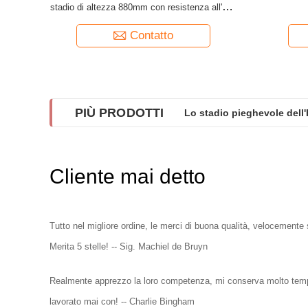
stadio di altezza 880mm con resistenza all'urto
dei braccioli
Contatto
PIÙ PRODOTTI
Lo stadio pieghevole dell
Bleacher ritrattabile dell'
Cliente mai detto
Tutto nel migliore ordine, le merci di buona qualità, velocement
Merita 5 stelle! -- Sig. Machiel de Bruyn
Realmente apprezzo la loro competenza, mi conserva molto tempo e
lavorato mai con! -- Charlie Bingham