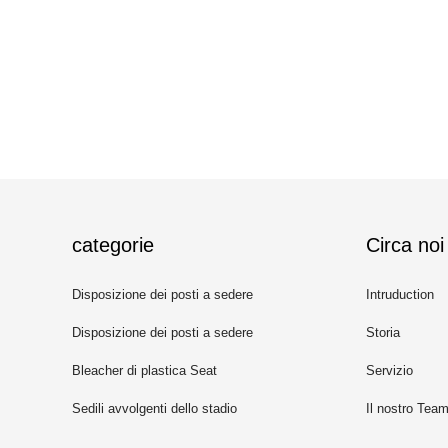
categorie
Circa noi
Disposizione dei posti a sedere
Intruduction
ritrattabile del Bleacher
Disposizione dei posti a sedere
Storia
telescopica del Bleacher
Bleacher di plastica Seat
Servizio
Sedili avvolgenti dello stadio
Il nostro Tea