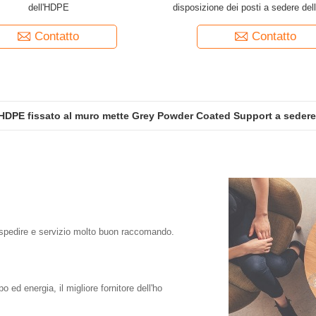
dell'HDPE
disposizione dei posti a sedere dell
punto della pavimentazione
Contatto
Contatto
'HDPE fissato al muro mette Grey Powder Coated Support a sedere
HDPE elettrico di controllo che mette con il bracciolo piegante
e spedire e servizio molto buon raccomando.
d energia, il migliore fornitore dell'ho