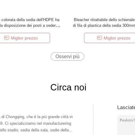
 colorata della sedia dell'HDPE ha
Bleacher ritrattabile dello schienal
 la disposizione dei posti a sedere
di fila di plastica della sedia 300
ritrattabile del Bleacher
colore a sedere verde
Miglior prezzo
Miglior prezzo
Osservi più
Circa noi
Lasciat
à di Chongqing, che è la più grande città in
89. Ci specializziamo nel manufacturering
dello stadio, sedia della sala, sedie della