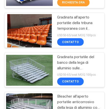
CONTROLLO
RICHIESTA ORA
Bleacher
DI
Gradinata all'aperto
QUALITÀ
16
portatile della tribuna
temporanea con il
Bleacher di plastica
CONTATTICI
pavimento d'acciaio
USD50-65/seat MOQ:100pcs
Seat
galvanizzato
CONTATTO
BLOG
Gradinata portatile del
banco della lega di
RICHIEDA
alluminio sulle
22
UNA
ruote/gradinata
USD50-65/seat MOQ:100pcs
trasportabile
Sedili avvolgenti
CITAZIONE
CONTATTO
dello stadio
Bleacher all'aperto
MAPPA
portatile anticorrosivo
DEL
della lega di alluminio con