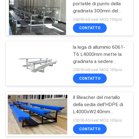
portatile di punto della
gradinata 300mm del
43
campo da tennis
USD50-65/seat MOQ:100pcs
d'argento di colore
Sedie pieganti della
CONTATTO
sala
la lega di alluminio 6061-
T6 L4000mm mette la
gradinata a sedere
all'aperto portatile
USD50-65/seat MOQ:100pcs
CONTATTO
13
Il Bleacher del metallo
Sedie del cinema
della sedia dell'HDPE di
L4000xW240mm
mette/disposizione dei
USD50-65/seat MOQ:100pcs
posti a sedere portatile
CONTATTO
della tribuna