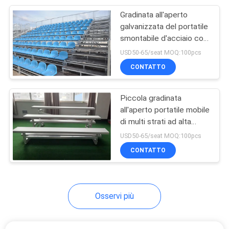
Gradinata all'aperto
12
galvanizzata del portatile
Conferenza Hall
smontabile d'acciaio con
la sedia dei pp
USD50-65/seat MOQ:100pcs
Chair With Desk
CONTATTO
Piccola gradinata
all'aperto portatile mobile
di multi strati ad alta
12
resistenza
USD50-65/seat MOQ:100pcs
sedie di scrittorio
CONTATTO
dello studente
Osservi più