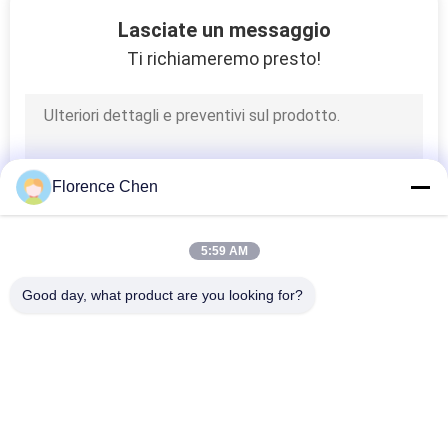
12
Lasciate un messaggio
Sedie di formazione
Ti richiameremo presto!
della stanza
Florence Chen
14
5:59 AM
Sedia aspettante
Good day, what product are you looking for?
dell'aeroporto
Categorie popolari
Tutti
Disposizione Dei 
Disposizione Dei 
Posti A Sedere 
Posti A Sedere 
Ritrattabile Del 
Telescopica Del 