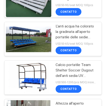
le inferriate di sicurezza
SITO
USD50-90/seat MOQ:100pcs
CONTATTO
12
PRIVACY
Gradinata all'aperto
L'anti acqua ha colorato
POLICY
la gradinata all'aperto
portatile
portatile delle sedie
lombo-sacrali
USD50-65/seat MOQ:100pcs
CONTATTO
Calcio portatile Team
12
Shelter Soccer Dugout
Sedili pieghevoli
dell'anti sedia UV
dell'HDPE
USD500-1200/pcs MOQ:insieme 5
dello stadio
CONTATTO
Altezza all'aperto