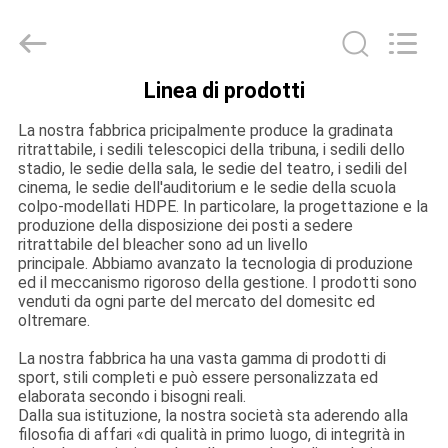
2021
-
2026
Chongqing
Aireach
Commercial
Linea di prodotti
Co.,Ltd.
CASA
All
Rights
Reserved.
La nostra fabbrica pricipalmente produce la gradinata
ritrattabile, i sedili telescopici della tribuna, i sedili dello
PRODOTTI
stadio, le sedie della sala, le sedie del teatro, i sedili del
cinema, le sedie dell'auditorium e le sedie della scuola
colpo-modellati HDPE. In particolare, la progettazione e la
produzione della disposizione dei posti a sedere
CIRCA
ritrattabile del bleacher sono ad un livello
NOI
principale. Abbiamo avanzato la tecnologia di produzione
ed il meccanismo rigoroso della gestione. I prodotti sono
venduti da ogni parte del mercato del domesitc ed
oltremare.
GIRO
La nostra fabbrica ha una vasta gamma di prodotti di
DELLA
sport, stili completi e può essere personalizzata ed
FABBRICA
elaborata secondo i bisogni reali.
Dalla sua istituzione, la nostra società sta aderendo alla
filosofia di affari «di qualità in primo luogo, di integrità in