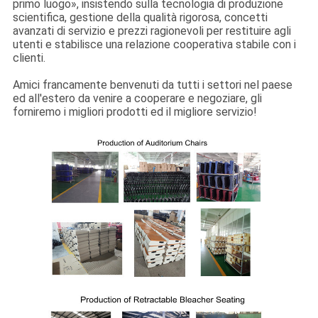
primo luogo», insistendo sulla tecnologia di produzione
CONTROLLO
scientifica, gestione della qualità rigorosa, concetti
DI
avanzati di servizio e prezzi ragionevoli per restituire agli
utenti e stabilisce una relazione cooperativa stabile con i
QUALITÀ
clienti.
Amici francamente benvenuti da tutti i settori nel paese
ed all'estero da venire a cooperare e negoziare, gli
CONTATTICI
forniremo i migliori prodotti ed il migliore servizio!
BLOG
RICHIEDA
UNA
CITAZIONE
MAPPA
DEL