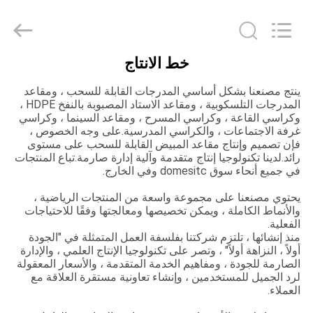
Chongqing
Aireach
Commercial
Co.,Ltd.
All
Rights
خط الانتاج
Reserved.
منزل،
ينتج مصنعنا بشكل أساسي المدرجات القابلة للسحب ، ومقاعد
بيت
المدرجات التلسكوبية ، ومقاعد الاستاد المصبوبة بالنفخ HDPE ،
وكراسي القاعة ، وكراسي المسرح ، ومقاعد السينما ، وكراسي
غرفة الاجتماعات ، والكراسي المدرسية.على وجه الخصوص ،
منتجات
فإن تصميم وإنتاج مقاعد المبيض القابلة للسحب على مستوى
رائد.لدينا تكنولوجيا إنتاج متقدمة وآلية إدارة صارمة.تباع المنتجات
في جميع أنحاء سوق domesitc وفي الخارج.
معلومات
يحتوي مصنعنا على مجموعة واسعة من المنتجات الرياضية ،
عنا
والأنماط الكاملة ، ويمكن تخصيصها ومعالجتها وفقًا للاحتياجات
الفعلية.
منذ إنشائها ، تلتزم شركتنا بفلسفة العمل المتمثلة في "الجودة
أولاً ، النزاهة أولاً" ، وتصر على تكنولوجيا الإنتاج العلمي ، والإدارة
جولة
الصارمة للجودة ، ومفاهيم الخدمة المتقدمة ، والأسعار المعقولة
في
لرد الجميل للمستخدمين ، وإنشاء تعاونية مستقرة العلاقة مع
العملاء.
المعمل