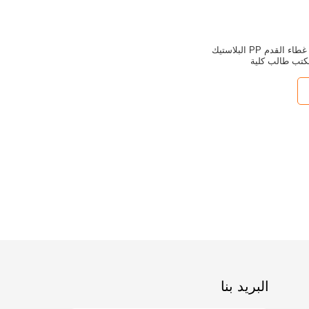
1.2 مللي متر أنبوب غطاء القدم PP البلاستيك
تب طالب كلية
البريد بنا