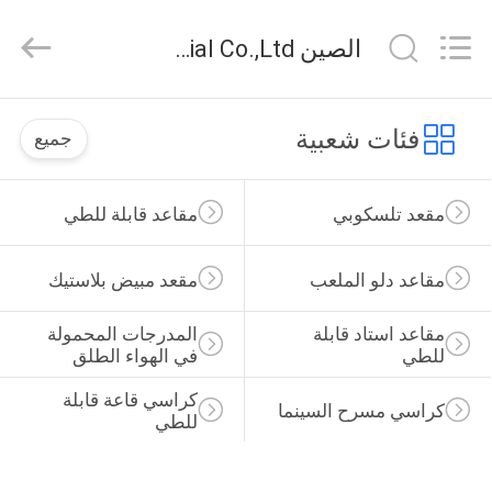
Chongqing
Aireach
Commercial
الصين Chongqing Aireach Commercial Co.,Ltd أخبار الشركة
Co.,Ltd.
All
Rights
Reserved.
منزل،
فئات شعبية
جميع
بيت
مقعد تلسكوبي
مقاعد قابلة للطي
منتجات
مقاعد دلو الملعب
مقعد مبيض بلاستيك
معلومات
عنا
مقاعد استاد قابلة 
المدرجات المحمولة 
للطي
في الهواء الطلق
جولة
كراسي قاعة قابلة 
كراسي مسرح السينما
للطي
في
المعمل