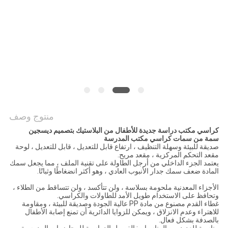
PRIVACY
POLICY
منتوج وصف
كراسي مكتب دراسة جديدة للأطفال من البلاستيك بتصميم ديسجين
سمة من سمات كراسي مكتب المدرسة
صديقة للبيئة وسهلة التنظيف ، ارتفاع قابل للتعديل ، قابل للتعديل ، لوحة
مقعد التحكم المركزية ، مقعد مريح.
يعتمد الجزء الداخلي من أرجل الطاولة على تقنية الملف ، مما يجعل سمك
المادة ضعف سمك جدار الأنبوب العادي ، وهو أكثر انضغاطًا وثباتًا.
الأجزاء المعدنية ملحومة بسلاسة ، ولن تتأكسد ، ولن تتساقط من الطلاء ،
وتحافظ على الاستخدام طويل الأمد للطاولات والكراسي.
غطاء القدم مصنوع من مادة PP عالية الجودة وصديقة للبيئة ، ومقاومة
للاهتراء وعدم الانزلاق ، ويمكن للزوايا الدائرية أن تمنع إصابة الأطفال
بالصدفة بشكل فعال.