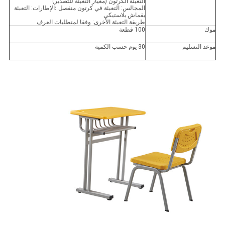
التعبئة الكرتون (معيار التعبئة للتصدير)
المجالس: التعبئة في كرتون منفصل ؛الإطارات: التعبئة
بقماش بلاستيكي
طريقة التعبئة الأخرى: وفقا لمتطلبات العرف
موك
100 قطعة
موعد التسليم
30 يوم حسب الكمية