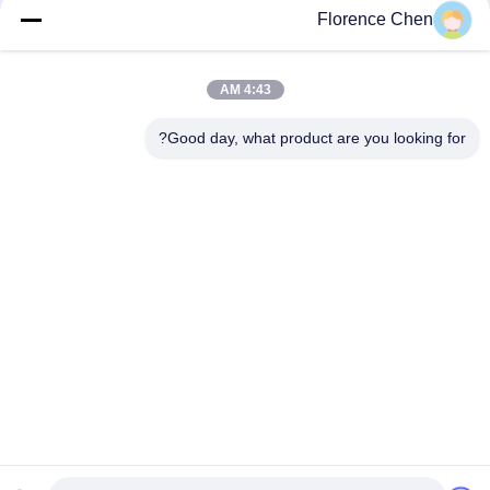
الطلاب وكرسي
Florence Chen
مجموعة مكتب وكرسي دراسة للأطفال PP Plastic Oem Odm
4:43 AM
كراسي مكتب الطالب الحديثة الشعبية 38-45 سم قابلة للتعديل
0.12m3 / مجموعة
Good day, what product are you looking for?
فئات شعبية
جميع
مقعد تلسكوبي
مقاعد قابلة للطي
مقاعد دلو الملعب
مقعد مبيض بلاستيك
مقاعد استاد قابلة 
المدرجات المحمولة 
للطي
في الهواء الطلق
كراسي قاعة قابلة 
كراسي مسرح السينما
للطي