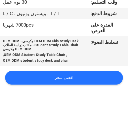
وقت التسليم:
30 يوم عمل
مراقبة
شروط الدفع:
T / T ، ويسترن يونيون ، L / C
الجودة
القدرة على
7000pcs شهريا
العرض:
اتصل
تسليط الضوء:
OEM ODM Kids Study Desk وكرسي ، OEM ODM
Student Study Table Chair ، مكتب دراسة الطلاب
بنا
OEM ODM وكرسي
,
,
OEM ODM Student Study Table Chair
OEM ODM student study desk and chair
مدونات
افضل سعر
اطلب
اقتباس
خريطة
الموقع