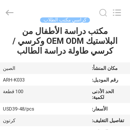
Chongqing
Aireach
Commercial
Co.,Ltd.
All
كراسي مكتب الطلاب
Rights
Reserved.
مكتب دراسة الأطفال من
منزل،
البلاستيك OEM ODM وكرسي /
بيت
كرسي طاولة دراسة الطالب
منتجات
مكان المنشأ:
الصين
معلومات
رقم الموديل:
ARH-K033
عنا
الحد الأدنى
100 قطعة
لكمية:
جولة
الأسعار:
USD39-48/pcs
في
تفاصيل التغليف:
كرتون
المعمل