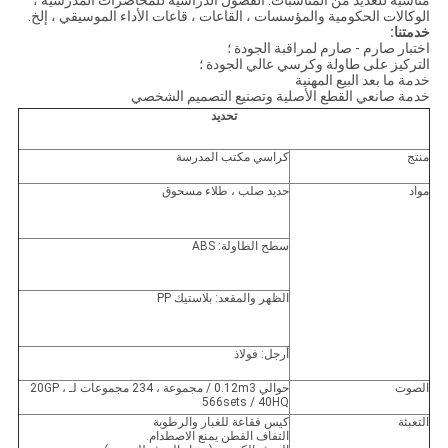
مناسبة للعديد من المناسبات: الفصول الدراسية للمحاضرات المدرسية ،
الوكالات الحكومية والمؤسسات ، القاعات ، قاعات الأداء الموسيقي ، إلخ.
خدمتنا:
اختبار صارم - صارم لمراقبة الجودة ؛
التركيز على طاولة وكرسي عالي الجودة ؛
خدمة ما بعد البيع المهنية
خدمة صانعي القطع الأصلية وتصنيع التصميم الشخصي
تحديد
منتج
كراسي مكتب المدرسة
مواد
حديد صلب ، طلاء مسحوق
سطح الطاولة: ABS
الظهر والمقعد: بلاستيك PP
أرجل: فولاذ
الصوت
حوالي 0.12m3 / مجموعة ، 234 مجموعات لـ 20GP ،
566sets / 40HQ
التعبئة
كيس فقاعة للغبار والرطوبة
التفاف القطن يمنع الاصطدام.