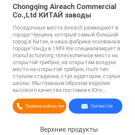
Chongqing Aireach Commercial
Co.,Ltd КИТАЙ заводы
Посадочные места Aireach размещают в
городе Чунцина, который самый большой
город в Китае, и наша фабрика основана в
городе Чэнду в 1989.We специализирует в
manufacturering телескопичное место на
открытой трибуне, на открытом воздухе
место на открытой трибуне, multi тип
стульев стадиона, стул аудитории, стулья
школы. Мы главным образом изделия
высокого качества поставки к Юго-
Восточной Азии, Ближнему Востоку,
Европе, американским странам и
Позвони сейчас же.
Contact Us
некоторым африканским странам.
Поставлять самые лучшие посадочные
места во всем мире наше единственное
Верхние продукты
преследование. Мы имеем несколько