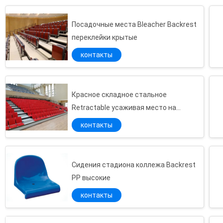
enggineers которые и...
Посадочные места Bleacher Backrest
переклейки крытые
контакты
Красное складное стальное
Retractable усаживая место на
открытой трибуне системы Q235/
контакты
выдвигать
Сидения стадиона коллежа Backrest
PP высокие
контакты