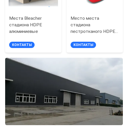
Места Bleacher
Место места
стадиона HDPE
стадиона
алюминиевые
пестротканого HDPE
прессформы
дуновения высокое
КОНТАКТЫ
КОНТАКТЫ
заднее/Bleacher
футбола