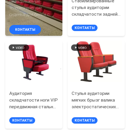
Стабилизированные
Складываемые
КАЧЕСТВА
стулья аудитории
телескопические
складчатости задней
сиденья для белья с
СВЯЖИТЕСЬ
стороны обложки PP
складывающимся
без планшета
материалом сиденья
КОНТАКТЫ
КОНТАКТЫ
МЫ
BLOG
СПРОСИТЕ
ЦИТАТУ
Аудитория
Стулья аудитории
КАРТА
складчатости ноги VIP
мягких брызг валика
САЙТА
передвижная стальная
электростатических
предводительствует
стальные складывая
со спрятанным
КОНТАКТЫ
КОНТАКТЫ
PRIVACY
планшетом