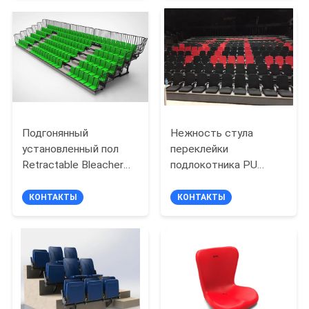
POLICY
Подгонянный
Нежность стула
установленный пол
переклейки
Retractable Bleacher
подлокотника PU
стула зеленого цвета
снабжает Retractable
размера усаживая -
крытое место на
КОНТАКТЫ
КОНТАКТЫ
открытой трибуне
подкладкой для
аудитории