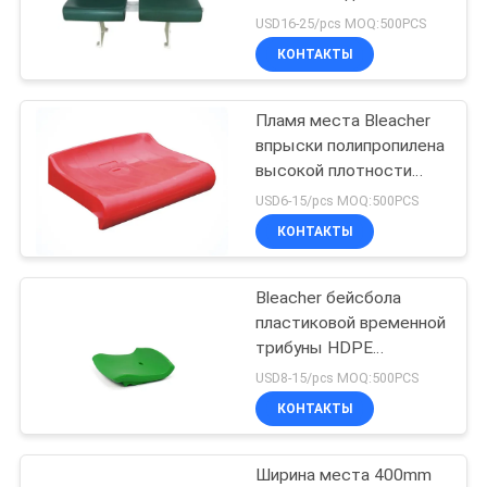
POLICY
усаживает/
USD16-25/pcs MOQ:500PCS
пластиковое место на
КОНТАКТЫ
открытой трибуне
12
спортзала
Портативное на
Пламя места Bleacher
впрыски полипропилена
открытом воздухе
высокой плотности
плоское пластиковое -
место на открытой
USD6-15/pcs MOQ:500PCS
retardant
КОНТАКТЫ
трибуне
Bleacher бейсбола
12
пластиковой временной
Складные места
трибуны HDPE
усаживая усаживает
USD8-15/pcs MOQ:500PCS
стадиона
шаг H300mm
КОНТАКТЫ
Ширина места 400mm