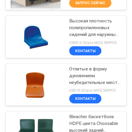
КАЧЕСТВА
ЗАПРОС СЕЙЧАС
Высокая плотность
СВЯЖИТЕСЬ
16
полипропиленовых
МЫ
сидений для наружных
Пластиковое
площадок
USD8.5-16/pcs MOQ:500PCS
место Bleacher
BLOG
КОНТАКТЫ
СПРОСИТЕ
Отлитые в форму
дуновением
ЦИТАТУ
неубедительные места
22
Bleacher футбольного
USD10-20/pcs MOQ:500PCS
стадиона/место на
КАРТА
КОНТАКТЫ
открытой трибуне
Сидения стадиона
САЙТА
HDPE пластиковое
Bleacher баскетбола
HDPE цвета Choosable
PRIVACY
высокий задний