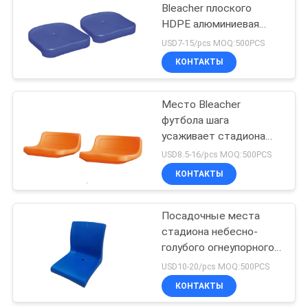
Bleacher плоского
HDPE алюминиевая
43
структурная
USD7-15/pcs MOQ:500PCS
пластиковая
Складывая стулья
КОНТАКТЫ
аудитории
Место Bleacher
футбола шага
усаживает стадиона
оранжевого HDPE
USD8.5-16/pcs MOQ:500PCS
пластиковое/H300mm
КОНТАКТЫ
13
Посадочные места
Стулья кинотеатра
стадиона небесно-
голубого огнеупорного
пластикового HDPE
USD10-20/pcs MOQ:500PCS
места Bleacher
КОНТАКТЫ
временные