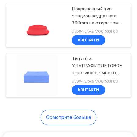
Покрашенный тип
12
стадион ведра шага
Стул лекционного
300mm на открытом
воздухе усаживает/
USD8-15/pcs MOQ:500PCS
зала со столом
изготовленные на заказ
КОНТАКТЫ
места Bleacher
Тип анти-
УЛЬТРАФИОЛЕТОВОЕ
пластиковое место
12
плоского Суда Bleacher
USD9-15/pcs MOQ:500PCS
стулья стола
для крытого на
КОНТАКТЫ
открытом воздухе
студента
стадиона
Осмотрите больше