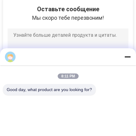
12
Оставьте сообщение
Тренируя стулья
Мы скоро тебе перезвоним!
комнаты
14
8:11 PM
Стул аэропорта
Good day, what product are you looking for?
ждать
Популярные категории
Все
Retractable 
Телескопичные 
Посадочные Места 
Посадочные Места 
Bleacher
Bleacher