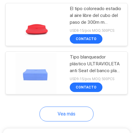
El tipo coloreado estadio
12
al aire libre del cubo del
Conferencia Hall
paso de 300m m
asienta/los asientos de
USD8-15/pcs MOQ:500PCS
Chair With Desk
encargo del blanqueador
CONTACTO
Tipo blanqueador
plástico ULTRAVIOLETA
anti Seat del banco plano
12
para el estadio al aire
USD9-15/pcs MOQ:500PCS
sillas de escritorio
libre interior
CONTACTO
del estudiante
Vea más