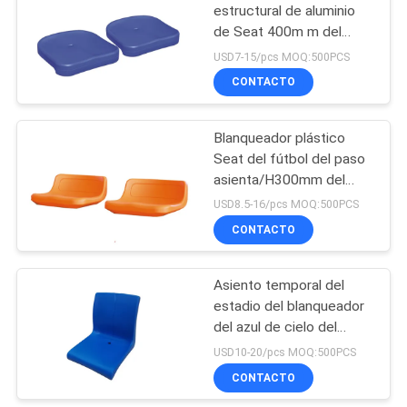
estructural de aluminio
de Seat 400m m del
43
blanqueador del HDPE
USD7-15/pcs MOQ:500PCS
plano
Sillas plegables del
CONTACTO
auditorio
Blanqueador plástico
Seat del fútbol del paso
asienta/H300mm del
estadio del HDPE
USD8.5-16/pcs MOQ:500PCS
anaranjado
CONTACTO
13
Sillas de la sala de
Asiento temporal del
estadio del blanqueador
cine
del azul de cielo del
HDPE plástico
USD10-20/pcs MOQ:500PCS
incombustible de Seat
CONTACTO