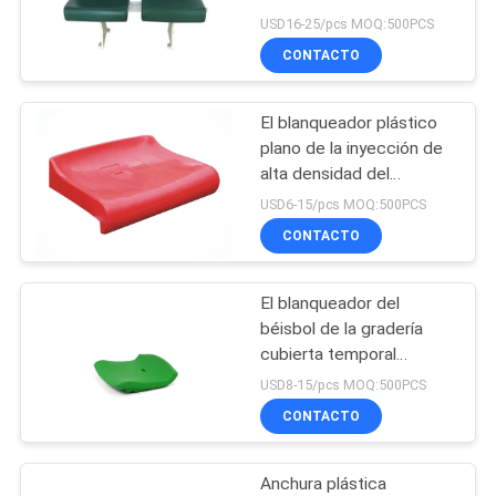
alto asienta/los
USD16-25/pcs MOQ:500PCS
CITA
blanqueadores plásticos
CONTACTO
del gimnasio
12
MAPA
Blanqueadores al
El blanqueador plástico
DEL
plano de la inyección de
aire libre portátiles
SITIO
alta densidad del
polipropileno asienta
USD6-15/pcs MOQ:500PCS
ignífugo
CONTACTO
PRIVACY
POLICY
El blanqueador del
12
béisbol de la gradería
Asientos plegables
cubierta temporal
plástica del HDPE que
USD8-15/pcs MOQ:500PCS
del estadio
asienta asienta paso de
CONTACTO
H300mm
Anchura plástica