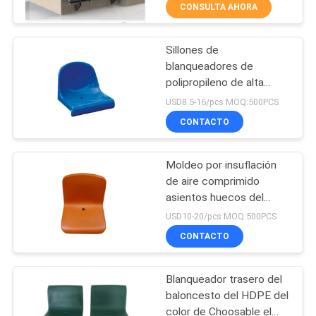
CONSULTA AHORA
CONTROL
Sillones de
DE
16
blanqueadores de
CALIDAD
polipropileno de alta
Blanqueador
densidad para
USD8.5-16/pcs MOQ:500PCS
plástico Seat
blanqueadores
ÉNTRENOS
CONTACTO
exteriores con respaldo
EN
alto
Moldeo por insuflación
CONTACTO
de aire comprimido
CON
asientos huecos del
22
blanqueador del estadio
USD10-20/pcs MOQ:500PCS
de fútbol/blanqueadores
Asientos de cubo
CONTACTO
BLOG
plásticos del HDPE
del estadio
Blanqueador trasero del
PIDA
baloncesto del HDPE del
UNA
color de Choosable el