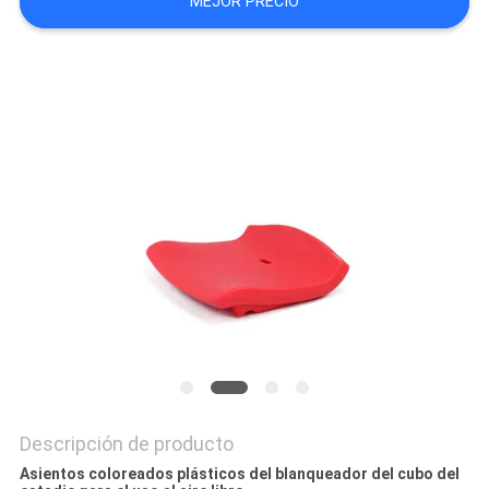
MEJOR PRECIO
CITA
MAPA
DEL
SITIO
PRIVACY
POLICY
Descripción de producto
Asientos coloreados plásticos del blanqueador del cubo del