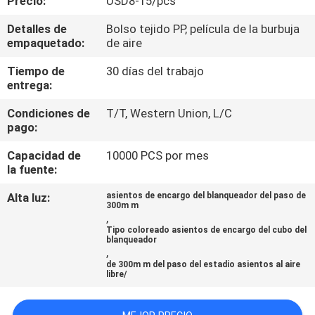
Precio:
USD8-15/pcs
Detalles de
Bolso tejido PP, película de la burbuja
CONTROL
empaquetado:
de aire
DE
Tiempo de
30 días del trabajo
CALIDAD
entrega:
Condiciones de
T/T, Western Union, L/C
ÉNTRENOS
pago:
EN
Capacidad de
10000 PCS por mes
la fuente:
CONTACTO
CON
Alta luz:
asientos de encargo del blanqueador del paso de
300m m
,
Tipo coloreado asientos de encargo del cubo del
BLOG
blanqueador
,
de 300m m del paso del estadio asientos al aire
libre/
PIDA
UNA