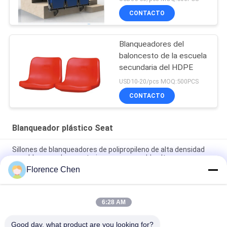
CONTACTO
Blanqueadores del
baloncesto de la escuela
secundaria del HDPE
USD10-20/pcs MOQ:500PCS
CONTACTO
Blanqueador plástico Seat
Sillones de blanqueadores de polipropileno de alta densidad
para blanqueadores exteriores con respaldo alto
Florence Chen
Blanqueador plástico fijo al aire libre Seat ignífugo/asientos
verdes del estadio de hierba
6:28 AM
El estadio de fútbol azul marino del HDPE asienta/los asientos
planos resistentes ULTRAVIOLETA del estadio
Good day, what product are you looking for?