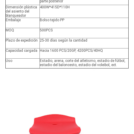
parte posterior
Dimensión plástica
400W*415D*110H
del asiento del
blanqueador
Embalaje
Bolso tejido PP
MOQ
500PCS
Plazo de expedición
25-30 días según la cantidad
Capacidad cargada
Hacia 1600 PCS/20GP, 4200PCS/40HQ
Uso
Estadio, arena, corte del atletismo, estadio de fútbol,
estadio del baloncesto, estadio del voleibol, ect.