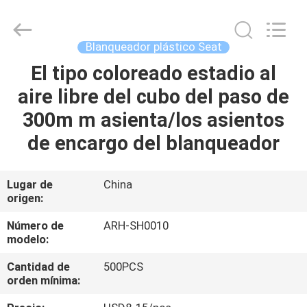
2026
Chongqing
Aireach
Commercial
Co.,Ltd.
Blanqueador plástico Seat
All
Rights
Reserved.
El tipo coloreado estadio al
HOGAR
aire libre del cubo del paso de
PRODUCTOS
300m m asienta/los asientos
de encargo del blanqueador
SOBRE
NOSOTROS
Lugar de
China
origen:
VIAJE
Número de
ARH-SH0010
modelo:
DE
Cantidad de
500PCS
LA
orden mínima:
FÁBRICA