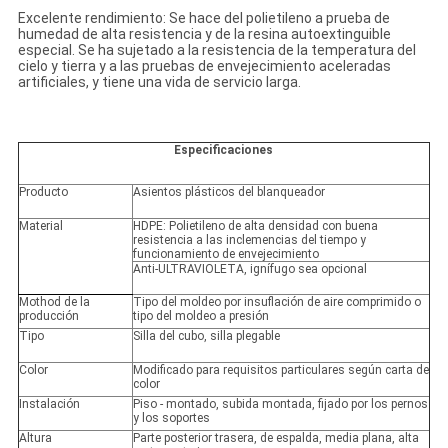
Excelente rendimiento: Se hace del polietileno a prueba de
humedad de alta resistencia y de la resina autoextinguible
especial. Se ha sujetado a la resistencia de la temperatura del
cielo y tierra y a las pruebas de envejecimiento aceleradas
artificiales, y tiene una vida de servicio larga.
Especificaciones
Producto
Asientos plásticos del blanqueador
Material
HDPE: Polietileno de alta densidad con buena
resistencia a las inclemencias del tiempo y
funcionamiento de envejecimiento
Anti-ULTRAVIOLETA, ignífugo sea opcional
Mothod de la
Tipo del moldeo por insuflación de aire comprimido o
producción
tipo del moldeo a presión
Tipo
Silla del cubo, silla plegable
Color
Modificado para requisitos particulares según carta de
color
Instalación
Piso - montado, subida montada, fijado por los pernos
y los soportes
Altura
Parte posterior trasera, de espalda, media plana, alta