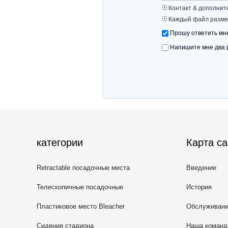
Контакт & дополнит
Каждый файл разме
Прошу ответить мне
Напишите мне два 
категории
Карта са
Retractable посадочные места
Введение
Bleacher
Телескопичные посадочные
История
места Bleacher
Пластиковое место Bleacher
Обслуживан
Сидения стадиона
Наша команд