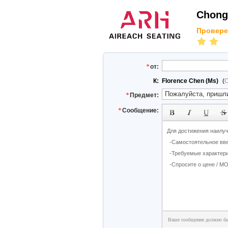
Chong
Провере
от:
К:
Florence Chen (Ms)
(
C
Предмет:
Сообщение:
Ваше сообщение должно бы