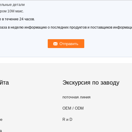
ельные детали
ром 10M макс.
 в течение 24 часов.
раза в неделю информацию о последних продуктов и поставщиков информац
йта
Экскурсия по заводу
поточная линия
OEM / ODM
ие
R и D
а