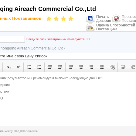
qing Aireach Commercial Co.,Ltd
Печать
Провер
нных Поставщиков
Доверия
Постав
Оценка Способностей
Поставщика
Введите свой электронный пожалуйста, ID.
hongqing Aireach Commercial Co.,Ltd
)
ть между 20-3,000 символов!