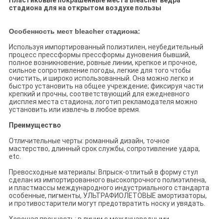
Пластиковые покрашенные места Bleacher ведра
стадиона для на открытом воздухе пользы
Особенность мест bleacher стадиона:
Используя импортированный полиэтилен, неубедительный
процесс прессформы прессформы дуновения бывший,
полное возникновение, ровные линии, крепкое и прочное,
сильное сопротивление погоды, легкие для того чтобы
очистить, и широко использованный. Она можно легко и
быстро установить на общее учреждение; фиксируя части
крепкий и прочны, соответствующий для ежедневного
дисплея места стадиона; логотип рекламодателя можно
установить или извлечь в любое время.
Преимущество
Отличительные черты: романный дизайн, точное
мастерство, длинный срок службы, сопротивление удара,
etc.
Превосходные материалы: Впрыск-отлитый в форму стул
сделан из импортированного высокопрочного полиэтилена,
и пластмассы международного индустриального стандарта
особенные, пигменты, УЛЬТРАФИОЛЕТОВЫЕ амортизаторы,
и противостарители могут предотвратить носку и увядать.