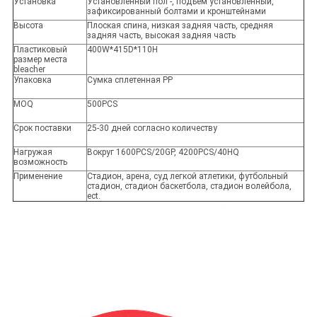
Установка
Установленный пол -, подъем установленный,
зафиксированный болтами и кронштейнами
Высота
Плоская спина, низкая задняя часть, средняя
задняя часть, высокая задняя часть
Пластиковый
400W*415D*110H
размер места
bleacher
Упаковка
Сумка сплетенная PP
MOQ
500PCS
Срок поставки
25-30 дней согласно количеству
Нагружая
Вокруг 1600PCS/20GP, 4200PCS/40HQ
возможность
Применение
Стадион, арена, суд легкой атлетики, футбольный
стадион, стадион баскетбола, стадион волейбола,
ect.