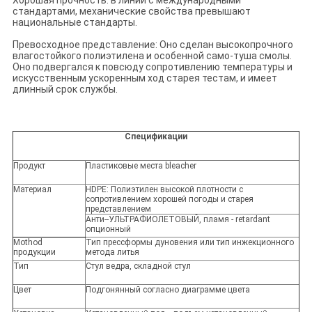
Хорошая прочность: в линии с международными
стандартами, механические свойства превышают
национальные стандарты.
Превосходное представление: Оно сделан высокопрочного
влагостойкого полиэтилена и особенной само-туша смолы.
Оно подвергался к повсюду сопротивлению температуры и
искусственным ускоренным ход старея тестам, и имеет
длинный срок службы.
Спецификации
Продукт
Пластиковые места bleacher
Материал
HDPE: Полиэтилен высокой плотности с
сопротивлением хорошей погоды и старея
представлением
Анти--УЛЬТРАФИОЛЕТОВЫЙ, пламя - retardant
опционный
Mothod
Тип прессформы дуновения или тип инжекционного
продукции
метода литья
Тип
Стул ведра, складной стул
Цвет
Подгонянный согласно диаграмме цвета