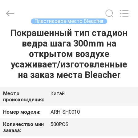
2026
Chongqing
Aireach
Commercial
Co.,Ltd.
Пластиковое место Bleacher
All
Rights
Reserved.
Покрашенный тип стадион
ДОМ
ведра шага 300mm на
ПРОДУКТЫ
открытом воздухе
усаживает/изготовленные
О
на заказ места Bleacher
НАС
Место
Китай
происхождения:
ПУТЕШЕСТВИЕ
ФАБРИКИ
Номер модели:
ARH-SH0010
Количество мин
500PCS
ПРОВЕРКА
заказа: