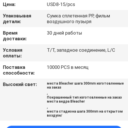
КАЧЕСТВА
Цена:
USD8-15/pcs
Упаковывая
Сумка сплетенная PP, фильм
СВЯЖИТЕСЬ
детали:
воздушного пузыря
МЫ
Время
30 дней работы
доставки:
БЛОГ
Условия
T/T, западное соединение, L/C
оплаты:
СПРОСИТЕ
Поставка
10000 PCS в месяц
способности:
ЦИТАТУ
Высокий свет:
места Bleacher шага 300mm изготовленные
на заказ
,
КАРТА
Покрашенный тип изготовленные на заказ
места ведра Bleacher
САЙТА
,
места стадиона шага 300mm на открытом
воздухе/
PRIVACY