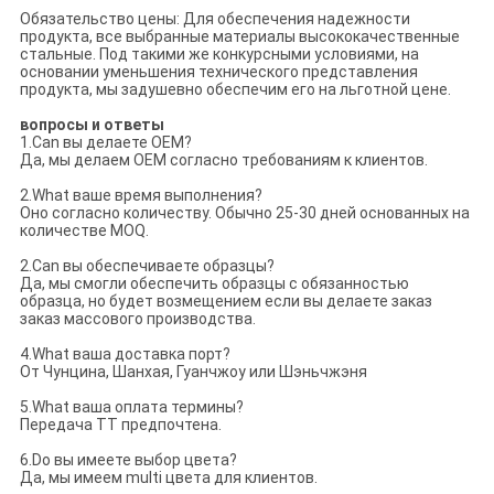
Обязательство цены: Для обеспечения надежности
продукта, все выбранные материалы высококачественные
стальные. Под такими же конкурсными условиями, на
основании уменьшения технического представления
продукта, мы задушевно обеспечим его на льготной цене.
вопросы и ответы
1.Can вы делаете OEM?
Да, мы делаем OEM согласно требованиям к клиентов.
2.What ваше время выполнения?
Оно согласно количеству. Обычно 25-30 дней основанных на
количестве MOQ.
2.Can вы обеспечиваете образцы?
Да, мы смогли обеспечить образцы с обязанностью
образца, но будет возмещением если вы делаете заказ
заказ массового производства.
4.What ваша доставка порт?
От Чунцина, Шанхая, Гуанчжоу или Шэньчжэня
5.What ваша оплата термины?
Передача TT предпочтена.
6.Do вы имеете выбор цвета?
Да, мы имеем multi цвета для клиентов.