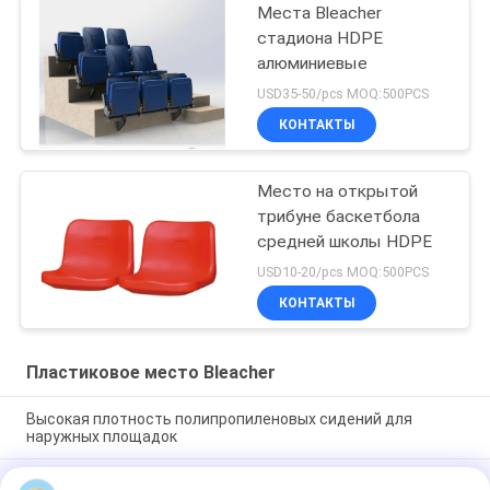
Места Bleacher
стадиона HDPE
алюминиевые
USD35-50/pcs MOQ:500PCS
КОНТАКТЫ
Место на открытой
трибуне баскетбола
средней школы HDPE
USD10-20/pcs MOQ:500PCS
КОНТАКТЫ
Пластиковое место Bleacher
Высокая плотность полипропиленовых сидений для
наружных площадок
На открытом воздухе фиксированное пластиковое место