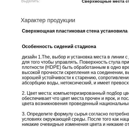
Выделить:
Сверхмощные места ст
Характер продукции
Сверхмощная пластиковая стена установила
Особенность сидений стадиона
дизайн 1.The, выбор и установка места в линии 
для того чтобы управлять. Поверхность стула п
плотности (HDPE) быть обработанным в одно вре
высокой прочности скрепления на соединении, в
хорошей устойчивости к старению, сопротивлен
абсорбцию воды, нетоксический, и имеет превос
2. Цвет места: компьютеризированный подбор цве
обеспечивает что цвет места прочен и ярок, и п
цвета возникновения проведенный национальным
3. Определите формулу сырья согласно потребно
условиях окружающей среды. После того как нац
никакие очевидные изменения цвета и никакие от