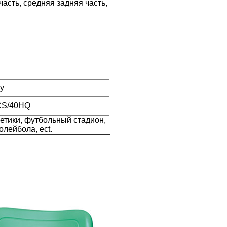
часть, средняя задняя часть,
ву
CS/40HQ
летики, футбольный стадион,
олейбола, ect.