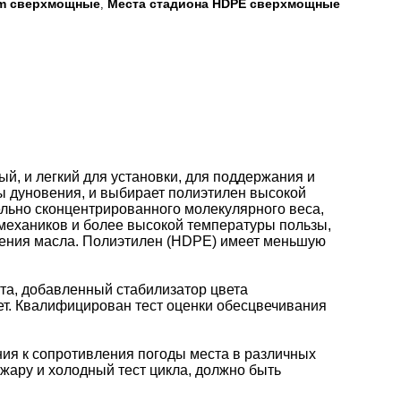
mm сверхмощные
Места стадиона HDPE сверхмощные
,
ый, и легкий для установки, для поддержания и
ы дуновения, и выбирает полиэтилен высокой
ельно сконцентрированного молекулярного веса,
 механиков и более высокой температуры пользы,
ления масла. Полиэтилен (HDPE) имеет меньшую
ста, добавленный стабилизатор цвета
лет. Квалифицирован тест оценки обесцвечивания
ния к сопротивления погоды места в различных
жару и холодный тест цикла, должно быть