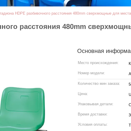
тадиона HDPE разбивочного расстояния 480mm сверхмощные для места 
чного расстояния 480mm сверхмощны
Основная информа
Место происхождения:
К
Номер модели:
A
Количество мин заказа:
5
Цена:
U
Упаковывая детали:
С
Время доставки:
3
Условия оплаты:
T