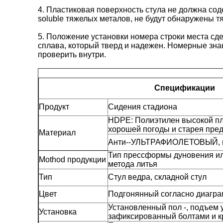
4. Пластиковая поверхность стула не должна со
soluble тяжелых металов, не будут обнаружены т
5. Положение установки номера строки места сде
сплава, который тверд и надежен. Номерные знак
проверить внутри.
Спецификации
Продукт
Сидения стадиона
HDPE: Полиэтилен высокой пл
хорошей погоды и старея пре
Материал
Анти--УЛЬТРАФИОЛЕТОВЫЙ, пл
Тип прессформы дуновения ил
Mothod продукции
метода литья
Тип
Стул ведра, складной стул
Цвет
Подгонянный согласно диагра
Установленный пол -, подъем 
Установка
зафиксированный болтами и 