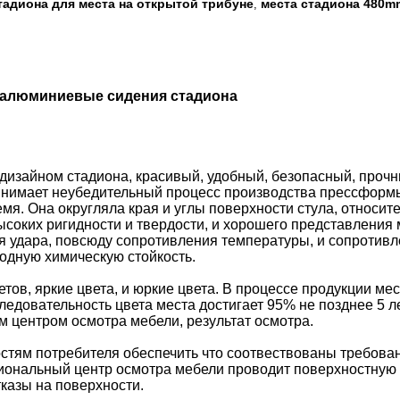
адиона для места на открытой трибуне
места стадиона 480
,
 алюминиевые сидения стадиона
с дизайном стадиона, красивый, удобный, безопасный, прочн
ринимает неубедительный процесс производства прессформ
мя. Она округляла края и углы поверхности стула, относит
ысоких ригидности и твердости, и хорошего представления
ия удара, повсюду сопротивления температуры, и сопротив
ходную химическую стойкость.
тов, яркие цвета, и юркие цвета. В процессе продукции ме
оследовательность цвета места достигает 95% не позднее 5 
 центром осмотра мебели, результат осмотра.
стям потребителя обеспечить что соотвествованы требова
иональный центр осмотра мебели проводит поверхностную 
казы на поверхности.