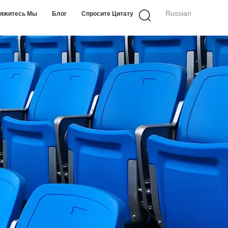
Russian
яжитесь Мы
Блог
Спросите Цитату