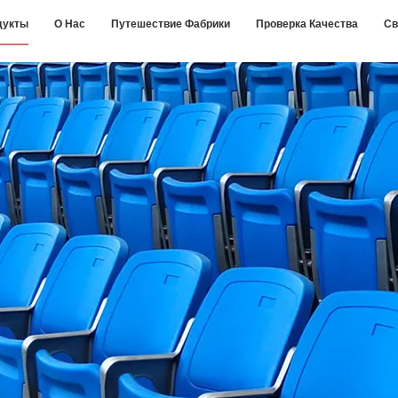
дукты
О Нас
Путешествие Фабрики
Проверка Качества
Св