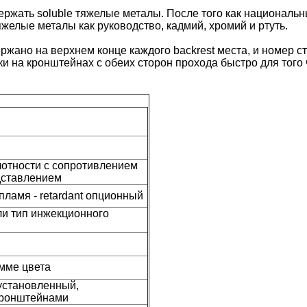
держать soluble тяжелые металы. После того как национал
яжелые металы как руководство, кадмий, хромий и ртуть.
ржано на верхнем конце каждого backrest места, и номер с
и на кронштейнах с обеих сторон прохода быстро для того
отности с сопротивлением
дставлением
амя - retardant опционный
и тип инжекционного
мме цвета
установленный,
кронштейнами