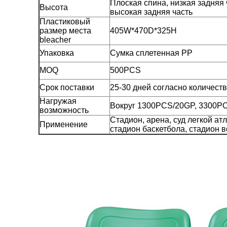
Плоская спина, низкая задняя 
Высота
высокая задняя часть
Пластиковый
размер места
405W*470D*325H
bleacher
Упаковка
Сумка сплетенная PP
MOQ
500PCS
Срок поставки
25-30 дней согласно количест
Нагружая
Вокруг 1300PCS/20GP, 3300P
возможность
Стадион, арена, суд легкой ат
Применение
стадион баскетбола, стадион в