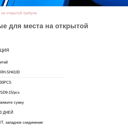
на открытой трибуне
е для места на открытой
ция
итай
RH-SH4100
00PCS
SD9-15/pcs
вяжите сумку
0 ДНЕЙ
/T, западное соединение