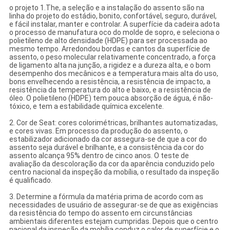
o projeto 1.The, a seleção e a instalação do assento são na
linha do projeto do estádio, bonito, confortável, seguro, durável,
e fácil instalar, manter e controlar. A superfície da cadeira adota
o processo de manufatura oco do molde de sopro, e seleciona o
polietileno de alto densidade (HDPE) para ser processada ao
mesmo tempo. Arredondou bordas e cantos da superfície de
assento, o peso molecular relativamente concentrado, a força
de ligamento alta na junção, a rigidez e a dureza alta, e o bom
desempenho dos mecânicos e a temperatura mais alta do uso,
bons envelhecendo a resistência, a resistência de impacto, a
resistência da temperatura do alto e baixo, e a resistência de
óleo. O polietileno (HDPE) tem pouca absorção de água, é não-
tóxico, e tem a estabilidade química excelente.
2. Cor de Seat: cores colorimétricas, brilhantes automatizadas,
e cores vivas. Em processo da produção do assento, o
estabilizador adicionado da cor assegura-se de que a cor do
assento seja durável e brilhante, e a consistência da cor do
assento alcança 95% dentro de cinco anos. O teste de
avaliação da descoloração da cor da aparência conduzido pelo
centro nacional da inspeção da mobília, o resultado da inspeção
é qualificado.
3. Determine a fórmula da matéria prima de acordo com as
necessidades de usuário de assegurar-se de que as exigências
da resistência do tempo do assento em circunstâncias
ambientais diferentes estejam cumpridas. Depois que o centro
nacional da inspeção da mobília conduz o calor de superfície e o