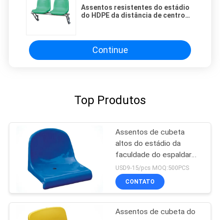
Assentos resistentes do estádio
do HDPE da distância de centro
480mm para a bancada
Continue
Top Produtos
Assentos de cubeta
altos do estádio da
faculdade do espaldar
dos PP
USD9-15/pcs MOQ:500PCS
CONTATO
Assentos de cubeta do