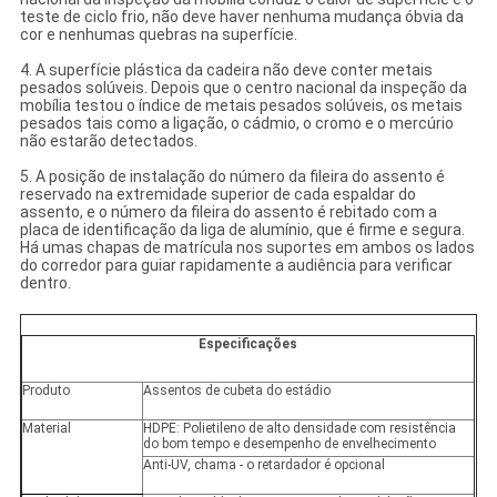
teste de ciclo frio, não deve haver nenhuma mudança óbvia da
cor e nenhumas quebras na superfície.
4. A superfície plástica da cadeira não deve conter metais
pesados solúveis. Depois que o centro nacional da inspeção da
mobília testou o índice de metais pesados solúveis, os metais
pesados tais como a ligação, o cádmio, o cromo e o mercúrio
não estarão detectados.
5. A posição de instalação do número da fileira do assento é
reservado na extremidade superior de cada espaldar do
assento, e o número da fileira do assento é rebitado com a
placa de identificação da liga de alumínio, que é firme e segura.
Há umas chapas de matrícula nos suportes em ambos os lados
do corredor para guiar rapidamente a audiência para verificar
dentro.
Especificações
Produto
Assentos de cubeta do estádio
Material
HDPE: Polietileno de alto densidade com resistência
do bom tempo e desempenho de envelhecimento
Anti-UV, chama - o retardador é opcional