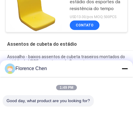
estádio dos esportes da
resistência do tempo
USD13-30/pcs MOQ:500PCS
CONTATO
Assentos de cubeta do estádio
Assoalho - baixos assentos de cubeta traseiros montados do
estádio do HDPE para etapas de Concret
Florence Chen
Cadeira do Bleacher do estádio do alto densidade dos
assentos de cubeta do estádio da audiência do polietileno
1:49 PM
Bleacher exterior Seat da cadeira do estádio do HDPE da parte
traseira de cavidade da cor vermelha
Good day, what product are you looking for?
Categorias populares
Todos
Assento Retrátil Do 
Assento 