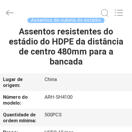
2026
Chongqing
Aireach
Commercial
Co.,Ltd.
Assentos de cubeta do estádio
All
Rights
Reserved.
Assentos resistentes do
CASA
estádio do HDPE da distância
PRODUTOS
de centro 480mm para a
bancada
SOBRE
NÓS
Lugar de
China
origem:
EXCURSÃO
Número do
ARH-SH4100
modelo:
DA
Quantidade de
500PCS
FÁBRICA
ordem mínima: