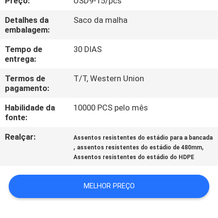
Preço:
USD9-15/pcs
CONTROLE
Detalhes da
Saco da malha
DA
embalagem:
QUALIDADE
Tempo de
30 DIAS
entrega:
CONTACTE-
Termos de
T/T, Western Union
NOS
pagamento:
Habilidade da
10000 PCS pelo mês
BLOG
fonte:
Realçar:
Assentos resistentes do estádio para a bancada
,
,
PEÇA
assentos resistentes do estádio de 480mm
Assentos resistentes do estádio do HDPE
UMAS
CITAÇÕES
MELHOR PREÇO
MAPA