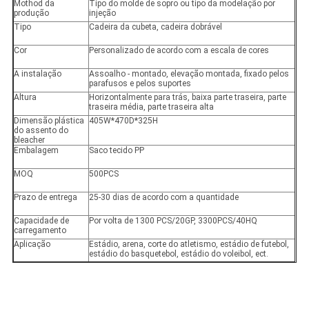
Mothod da
Tipo do molde de sopro ou tipo da modelação por
produção
injeção
Tipo
Cadeira da cubeta, cadeira dobrável
Cor
Personalizado de acordo com a escala de cores
A instalação
Assoalho - montado, elevação montada, fixado pelos
parafusos e pelos suportes
Altura
Horizontalmente para trás, baixa parte traseira, parte
traseira média, parte traseira alta
Dimensão plástica
405W*470D*325H
do assento do
bleacher
Embalagem
Saco tecido PP
MOQ
500PCS
Prazo de entrega
25-30 dias de acordo com a quantidade
Capacidade de
Por volta de 1300 PCS/20GP, 3300PCS/40HQ
carregamento
Aplicação
Estádio, arena, corte do atletismo, estádio de futebol,
estádio do basquetebol, estádio do voleibol, ect.