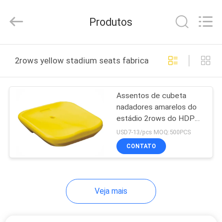
2026
Chongqing
Aireach
Produtos
Commercial
Co.,Ltd.
All
Rights
Reserved.
CASA
2rows yellow stadium seats fabricação online
PRODUTOS
Assentos de cubeta
nadadores amarelos do
SOBRE
estádio 2rows do HDPE
NÓS
fixados pelos parafusos
USD7-13/pcs MOQ:500PCS
CONTATO
EXCURSÃO
DA
Veja mais
FÁBRICA