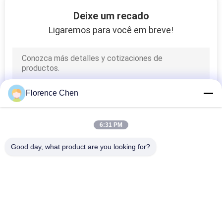
CONTROLE
Deixe um recado
DA
Ligaremos para você em breve!
QUALIDADE
CONTACTE-
NOS
Florence Chen
BLOG
6:31 PM
Good day, what product are you looking for?
PEÇA
Categorias populares
Todos
UMAS
CITAÇÕES
Assento Retrátil Do 
Assento 
Bleacher
Telescópico Do 
Bleacher
MAPA