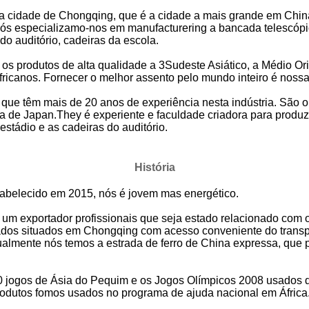
na cidade de Chongqing, que é a cidade a mais grande em China
 especializamo-nos em manufacturering a bancada telescópica,
do auditório, cadeiras da escola.
os produtos de alta qualidade a 3Sudeste Asiático, a Médio Ori
fricanos. Fornecer o melhor assento pelo mundo inteiro é noss
que têm mais de 20 anos de experiência nesta indústria. São 
 de Japan.They é experiente e faculdade criadora para produzi
 estádio e as cadeiras do auditório.
História
stabelecido em 2015, nós é jovem mas energético.
 um exportador profissionais que seja estado relacionado com
ados situados em Chongqing com acesso conveniente do transp
 igualmente nós temos a estrada de ferro de China expressa, que
 jogos de Ásia do Pequim e os Jogos Olímpicos 2008 usados 
odutos fomos usados no programa de ajuda nacional em África