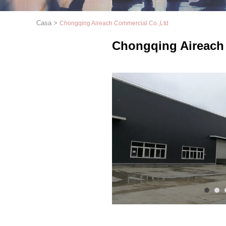
Casa
>
Chongqing Aireach Commercial Co.,Ltd
Chongqing Aireach
1
2