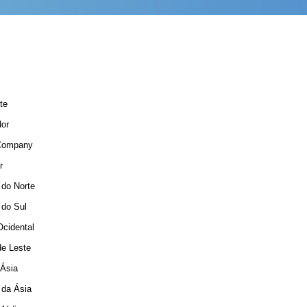
te
dor
 Company
r
 do Norte
 do Sul
cidental
de Leste
 Ásia
 da Ásia