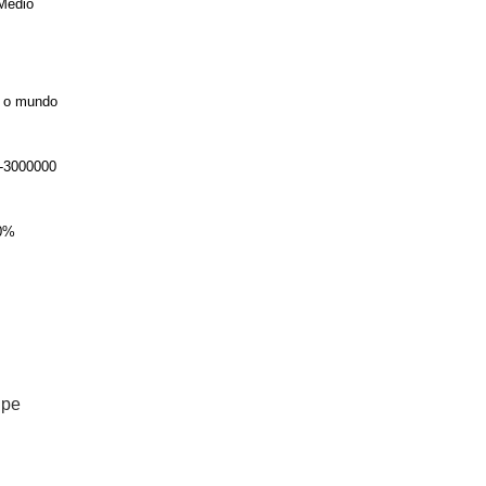
Médio
 o mundo
-3000000
0%
ipe