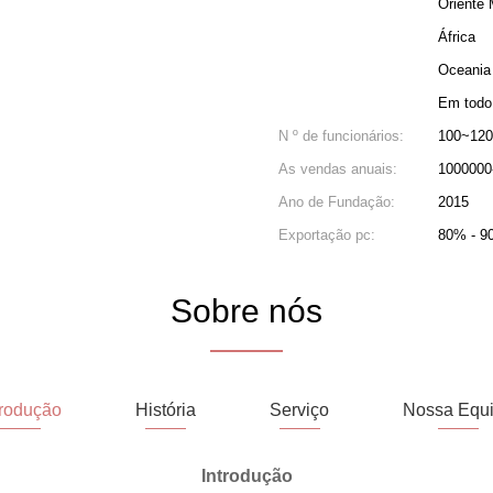
Oriente 
África
Oceania
Em todo
N º de funcionários:
100~120
As vendas anuais:
1000000
Ano de Fundação:
2015
Exportação pc:
80% - 9
Sobre nós
trodução
História
Serviço
Nossa Equ
Introdução