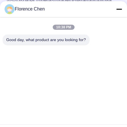
เบาะนั่งถัง HDPE แบบพื้นต่ำแบบตั้งพื้นสำหรับขั้นตอนคอนกรีต
Florence Chen
Polyethylene Audience Stadium Bucket Seats เก้าอี้ Bleacher
สนามกีฬาความหนาแน่นสูง
10:38 PM
เก้าอี้สนามกีฬากลางแจ้ง HDPE สีแดงกลวงกลับที่นั่ง Bleacher
Good day, what product are you looking for?
หมวดหมู่ยอดนิยม
ทั้งหมด
ที่นั่ง Bleacher แบบพับ
ที่นั่ง Bleacher แบบ 
เก็บได้
Telescopic
ที่นั่ง Bleacher 
ที่นั่งถังสนามกีฬา
พลาสติก
Bleachers กลางแจ้ง
ที่นั่งสนามกีฬาพับได้
แบบพกพา
พับเก้าอี้หอประชุม
เก้าอี้โรงภาพยนตร์