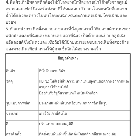
4. พื้นผิวเก้าอี้พลาสติกต้องไม่มีโลหะหนักที่ละลายน้ำได้หลังจากศูนย์
ตรวจสอบเฟอร์นิเจอร์แห่งชาติได้ทดสอบปริมาณโลหะหนักที่ละลาย
น้ำได้แล้วจะตรวจไม่พบโลหะหนักเช่นตะกั่วแคดเมียมโครเมียมและ
ปรอท
5. ตำแหน่งการติดตั้งหมายเลขแถวที่นั่งถูกสงวนไว้ที่ปลายด้านบนของ
พนักพิงแต่ละที่นั่งและหมายเลขแถวที่นั่งจะยึดด้วยแผ่นป้ายอลูมิเนีย
มอัลลอยด์ซึ่งมั่นคงและเชื่อถือได้มีป้ายหมายเลขบนวงเล็บทั้งสองด้าน
ของทางเดินเพื่อนำทางให้ผู้ชมเช็คอินได้อย่างรวดเร็ว
ข้อมูลจำเพาะ
สินค้า
ที่นั่งถังสนามกีฬา
วัสดุ
HDPE: โพลีเอทิลีนความหนาแน่นสูงทนต่อสภาพอากาศและ
อายุการใช้งานได้ดี
ป้องกันรังสียูวีสารหน่วงไฟเป็นตัวเลือก
รูปแบบการผลิต
ประเภทแม่พิมพ์เป่าหรือประเภทการฉีดขึ้นรูป
ประเภท
เก้าอี้ถังเก้าอี้พับได้
สี
ปรับแต่งตามแผนภูมิสี
การติดตั้ง
ติดตั้งบนพื้นเพิ่มขึ้นติดตั้งโดยสลักเกลียวและวงเล็บ