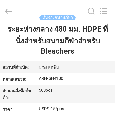
©
2021
-
2026
Chongqing
ที่นั่งถังสนามกีฬา
Aireach
Commercial
Co.,Ltd.
ระยะห่างกลาง 480 มม. HDPE ที่
บ้าน
All
Rights
Reserved.
นั่งสำหรับสนามกีฬาสำหรับ
สินค้า
Bleachers
เกี่ยว
สถานที่กำเนิด:
ประเทศจีน
กับ
ARH-SH4100
หมายเลขรุ่น:
เรา
500pcs
จำนวนสั่งซื้อขั้น
ต่ำ:
USD9-15/pcs
ทัวร์
ราคา: