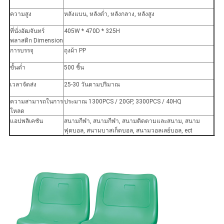
ความสูง
หลังแบน, หลังต่ำ, หลังกลาง, หลังสูง
ที่นั่งอัฒจันทร์
405W * 470D * 325H
พลาสติก Dimension
การบรรจุ
ถุงผ้า PP
ขั้นต่ำ
500 ชิ้น
เวลาจัดส่ง
25-30 วันตามปริมาณ
ความสามารถในการ
ประมาณ 1300PCS / 20GP, 3300PCS / 40HQ
โหลด
แอปพลิเคชัน
สนามกีฬา, สนามกีฬา, สนามติดตามและสนาม, สนาม
ฟุตบอล, สนามบาสเก็ตบอล, สนามวอลเลย์บอล, ect