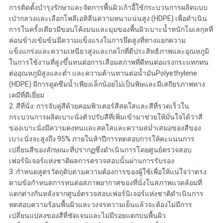
การติดตั้งบำรุงรักษาและจัดการพื้นผิวเก้าอี้ใช้กระบวนการผลิตแบบ
เป่ากลวงและเลือกโพลีเอทิลีนความหนาแน่นสูง (HDPE) เพื่อดำเนิน
การในครั้งเดียวมีขอบโค้งมนและมุมของพื้นผิวเบาะน้ำหนักโมเลกุลที่
ค่อนข้างเข้มข้นมีความแข็งแรงในการยึดสูงที่ทางแยกความ
แข็งแกร่งและความเหนียวสูงและกลไกที่ดีประสิทธิภาพและอุณหภูมิ
ในการใช้งานที่สูงขึ้นทนต่อการเสื่อมสภาพที่ดีทนต่อแรงกระแทกทน
ต่ออุณหภูมิสูงและต่ำ และความต้านทานต่อน้ำมันPolyethylene
(HDPE) มีการดูดซึมน้ำเพียงเล็กน้อยไม่เป็นพิษและมีเสถียรภาพทาง
เคมีที่ดีเยี่ยม
2. สีที่นั่ง: การจับคู่สีด้วยคอมพิวเตอร์สีสดใสและสีที่รวดเร็วใน
กระบวนการผลิตเบาะนั่งตัวปรับสีที่เพิ่มเข้ามาช่วยให้มั่นใจได้ว่าสี
ของเบาะนั่งมีความคงทนและสดใสและความสม่ำเสมอของสีของ
เบาะนั่งจะสูงถึง 95% ภายในห้าปีการทดสอบการให้คะแนนการ
เปลี่ยนสีของลักษณะที่ปรากฏซึ่งดำเนินการโดยศูนย์ตรวจสอบ
เฟอร์นิเจอร์แห่งชาติผลการตรวจสอบนั้นผ่านการรับรอง
3. กำหนดสูตรวัตถุดิบตามความต้องการของผู้ใช้เพื่อให้แน่ใจว่าตรง
ตามข้อกำหนดการทนต่อสภาพอากาศของที่นั่งในสภาพแวดล้อมที่
แตกต่างกันหลังจากศูนย์ตรวจสอบเฟอร์นิเจอร์แห่งชาติดำเนินการ
ทดสอบความร้อนพื้นผิวและวงจรความเย็นแล้วจะต้องไม่มีการ
เปลี่ยนแปลงของสีที่ชัดเจนและไม่มีรอยแตกบนพื้นผิว