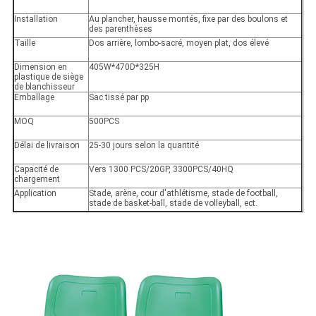
Installation
Au plancher, hausse montés, fixe par des boulons et
des parenthèses
Taille
Dos arrière, lombo-sacré, moyen plat, dos élevé
Dimension en
405W*470D*325H
plastique de siège
de blanchisseur
Emballage
Sac tissé par pp
MOQ
500PCS
Délai de livraison
25-30 jours selon la quantité
Capacité de
Vers 1300 PCS/20GP, 3300PCS/40HQ
chargement
Application
Stade, arène, cour d'athlétisme, stade de football,
stade de basket-ball, stade de volleyball, ect.