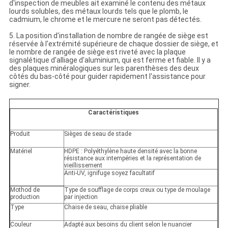
d'inspection de meubles ait examiné le contenu des métaux
lourds solubles, des métaux lourds tels que le plomb, le
cadmium, le chrome et le mercure ne seront pas détectés.
5. La position d'installation de nombre de rangée de siège est
réservée à l'extrémité supérieure de chaque dossier de siège, et
le nombre de rangée de siège est riveté avec la plaque
signalétique d'alliage d'aluminium, qui est ferme et fiable. Il y a
des plaques minéralogiques sur les parenthèses des deux
côtés du bas-côté pour guider rapidement l'assistance pour
signer.
Caractéristiques
Produit
Sièges de seau de stade
Matériel
HDPE : Polyéthylène haute densité avec la bonne
résistance aux intempéries et la représentation de
vieillissement
Anti-UV, ignifuge soyez facultatif
Mothod de
Type de soufflage de corps creux ou type de moulage
production
par injection
Type
Chaise de seau, chaise pliable
Couleur
Adapté aux besoins du client selon le nuancier