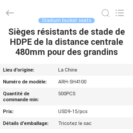
-
2026
Chongqing
Aireach
Commercial
Stadium bucket seats
Co.,Ltd.
All
Sièges résistants de stade de
MAISON
Rights
Reserved.
HDPE de la distance centrale
PRODUITS
480mm pour des grandins
AU
Lieu d'origine:
La Chine
SUJET
Numéro de modèle:
ARH-SH4100
DE
Quantité de
500PCS
NOUS
commande min:
Prix:
USD9-15/pcs
VISITE
Détails d'emballage:
Tricotez le sac
D'USINE