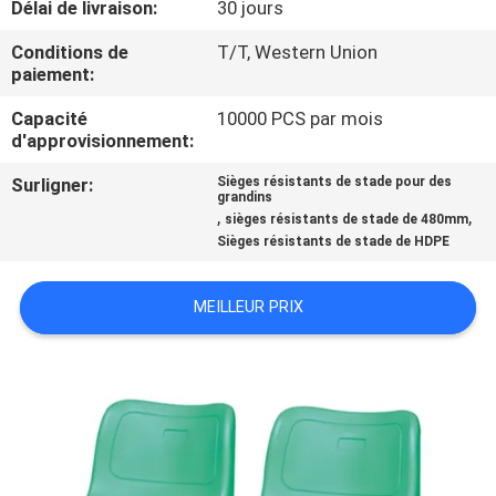
Délai de livraison:
30 jours
CONTRÔLE
Conditions de
T/T, Western Union
paiement:
DE
Capacité
10000 PCS par mois
QUALITÉ
d'approvisionnement:
Surligner:
Sièges résistants de stade pour des
CONTACTEZ-
grandins
,
,
sièges résistants de stade de 480mm
NOUS
Sièges résistants de stade de HDPE
BLOGS
MEILLEUR PRIX
DEMANDEZ
UNE
CITATION