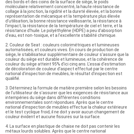
des bords et des coins de la surface de siège, le poids
moléculaire relativement concentré, la haute résistance de
collage à la jonction, la rigidité et la dureté élevée, et la bonne
représentation de mécanique et la température plus élevée
d'utilisation, la bonne résistance vieillissante, la résistance à
l'impact, la résistance de la température de ciel et terre, et la
résistance d'huile. Le polyéthylène (HDPE) a peu d'absorption
d'eau, est non-toxique, et a l'excellente stabilité chimique.
2. Couleur de Seat : couleurs colorimétriques et lumineuses
automatisées, et couleurs vives. En cours de production de
siège, le stabilisateur supplémentaire de couleur s'assure que la
couleur du siège est durable et lumineuse, et la cohérence de
couleur du siège atteint 95% d'ici cinq ans. L'essai d'estimation
de décoloration de couleur d'aspect effectué par le centre
national d'inspection de meubles, le résultat d'inspection est
qualifié.
3. Déterminez la formule de matière première selon les besoins
de l'utilisateur de s'assurer que les exigences de résistance aux
intempéries du siège dans différentes conditions
environnementales sont répondues. Après que le centre
national d'inspection de meubles effectue la chaleur extérieure
et le test cyclique froid, il ne doit y avoir aucun changement de
couleur évident et aucune fissures sur la surface.
4. La surface en plastique de chaise ne doit pas contenir les
métaux lourds solubles. Après que le centre national