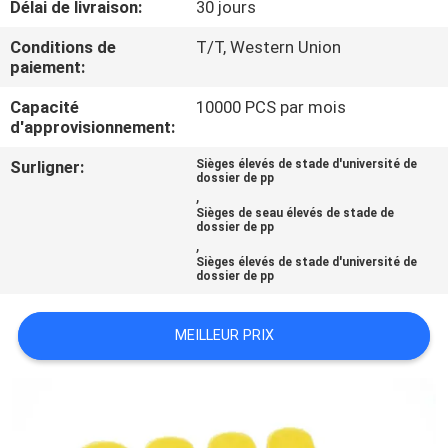
Délai de livraison:
30 jours
CONTRÔLE
Conditions de
T/T, Western Union
paiement:
DE
Capacité
10000 PCS par mois
QUALITÉ
d'approvisionnement:
Surligner:
Sièges élevés de stade d'université de
CONTACTEZ-
dossier de pp
,
NOUS
Sièges de seau élevés de stade de
dossier de pp
,
Sièges élevés de stade d'université de
BLOGS
dossier de pp
DEMANDEZ
MEILLEUR PRIX
UNE
CITATION