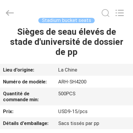
-
2026
Chongqing
Aireach
Commercial
Stadium bucket seats
Co.,Ltd.
All
Sièges de seau élevés de
MAISON
Rights
Reserved.
stade d'université de dossier
PRODUITS
de pp
AU
Lieu d'origine:
La Chine
SUJET
Numéro de modèle:
ARH-SH4200
DE
Quantité de
500PCS
NOUS
commande min:
Prix:
USD9-15/pcs
VISITE
Détails d'emballage:
Sacs tissés par pp
D'USINE