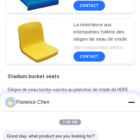
CONTACT
La résistance aux
intempéries folâtre des
sièges de seau de stade
USD13-30/pcs MOQ:500PCS
CONTACT
Stadium bucket seats
Sièges de seau lombo-sacrés au plancher de stade de HDPE
pour des étapes de Concret
Florence Chen
Chaise à haute densité de blanchisseur de stade de sièges de
seau de stade d'assistance de polyéthylène
7:45 AM
Blanchisseur extérieur Seat de chaise de stade de HDPE de
dos de cavité de couleur rouge
Good day, what product are you looking for?