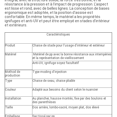
intégral, avec la structure solide, la force très bonne, et la
résistance à la pression et à l'impact de progression. L'aspect
est lisse et rond, avec de belles lignes. La conception de bases
ergonomique est adoptée, et la position d'assise est
confortable. En même temps, le matériel a les propriétés
ignifuges et anti-UV et peut être employé en stades d'intérieur
et extérieurs.
Caractéristiques
Produit
Chaise de stade pour l'usage d'intérieur et extérieur
Matériel
Matériel de pp avec la bonne résistance aux intempéries
et la représentation de vieillissement
Anti-UV, ignifuge soyez facultatif
Mothod de
Type moding d'injection
production
Type
Chaise de seau, chaise pliable
Couleur
Adapté aux besoins du client selon le nuancier
Installation
Au plancher, hausse montés, fixe par des boulons et
des parenthèses
Taille
Dos arrière, lombo-sacré, moyen plat, dos élevé
Emballage
Sac tissé par pp