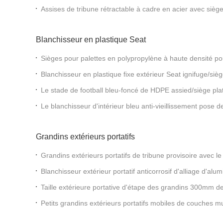
Assises de tribune rétractable à cadre en acier avec sièg
Blanchisseur en plastique Seat
Sièges pour palettes en polypropylène à haute densité pou
dos élevé
Blanchisseur en plastique fixe extérieur Seat ignifuge/siè
Le stade de football bleu-foncé de HDPE assied/siège pla
Le blanchisseur d'intérieur bleu anti-vieillissement pose 
football avec des trous de vis
Grandins extérieurs portatifs
Grandins extérieurs portatifs de tribune provisoire avec le
galvanisé
Blanchisseur extérieur portatif anticorrosif d'alliage d'al
de sécurité
Taille extérieure portative d'étape des grandins 300mm de
couleur
Petits grandins extérieurs portatifs mobiles de couches mu