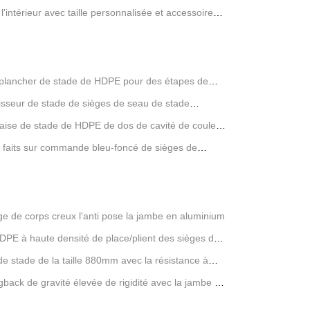
l'intérieur avec taille personnalisée et accessoires
ements
plancher de stade de HDPE pour des étapes de
isseur de stade de sièges de seau de stade
haise de stade de HDPE de dos de cavité de couleur
 faits sur commande bleu-foncé de sièges de
ge de corps creux l'anti pose la jambe en aluminium
DPE à haute densité de place/plient des sièges de
de stade de la taille 880mm avec la résistance à
gback de gravité élevée de rigidité avec la jambe en