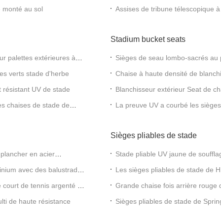
e monté au sol
Assises de tribune télescopique à 
de poignée d'allée pour les évén
Stadium bucket seats
r palettes extérieures à
Sièges de seau lombo-sacrés au 
Concret
ges verts stade d'herbe
Chaise à haute densité de blanch
d'assistance de polyéthylène
t résistant UV de stade
Blanchisseur extérieur Seat de c
rouge
des chaises de stade de
La preuve UV a courbé les sièges
stade/blanchisseur de HDPE
Sièges pliables de stade
 plancher en acier
Stade pliable UV jaune de souffla
uminium avec des balustrades
Les sièges pliables de stade de H
blanchisseur
 court de tennis argenté de
Grande chaise fois arrière rouge 
l'impact d'accoudoirs
lti de haute résistance
Sièges pliables de stade de Sprin
aluminium