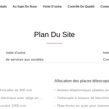
duits
Au Sujet De Nous
Visite D'usine
Contrôle De Qualité
Conta
Plan Du Site
visite d'usine
his
de services aux sociétés
Con
Allocation des places télescop
 d'escalier de 900 mm
Assises téléphoniques pliables av
 électrique avec siège en
Téléscopie à niveaux de blanchis
PVC
r couloir 1000 mm
Plate-forme en acier pour événe