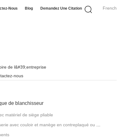
French
ctez-Nous
Blog
Demandez Une Citation
toire de l&#39;entreprise
tactez-nous
ique de blanchisseur
ec matériel de siège pliable
serie avec couloir et manège en contreplaqué ou en
ments