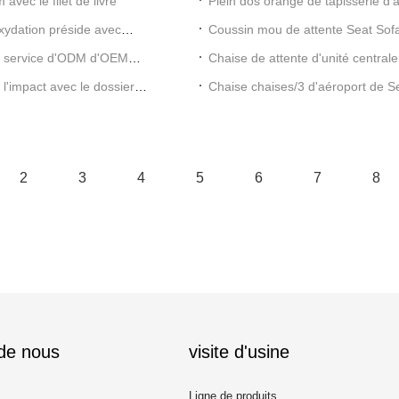
vec le filet de livre
Plein dos orange de tapisserie 
d'aéroport de Seat
oxydation préside avec
Coussin mou de attente Seat Sofa
L1800*W630*H800mm
de service d'ODM d'OEM
Chaise de attente d'unité centrale
pieds galvanisés
l'impact avec le dossier
Chaise chaises/3 d'aéroport de Se
2
3
4
5
6
7
8
 de nous
visite d'usine
Ligne de produits