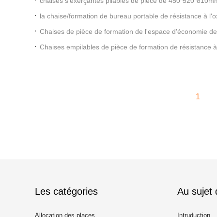
chaises s'exerçantes pliables de pièce de 450*520*810mm a
la chaise/formation de bureau portable de résistance à l'
écrire la Tablette
Chaises de pièce de formation de l'espace d'économie 
avec le coussin mou
Chaises empilables de pièce de formation de résistance à 
carré
1
Les catégories
Au sujet
Allocation des places
Intruduction