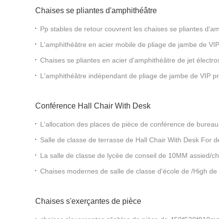
Chaises se pliantes d'amphithéâtre
Pp stables de retour couvrent les chaises se pliantes d'
L'amphithéâtre en acier mobile de pliage de jambe de VIP
cachée
Chaises se pliantes en acier d'amphithéâtre de jet électr
L'amphithéâtre indépendant de pliage de jambe de VIP pré
d'ABS
Conférence Hall Chair With Desk
L'allocation des places de pièce de conférence de bureau
principale/salle de classe d'université posant l'OIN a certif
Salle de classe de terrasse de Hall Chair With Desk For 
à l'usure
La salle de classe de lycée de conseil de 10MM assied/cha
classe
Chaises modernes de salle de classe d'école de /High de 
de Tableau de microfarad de minimaliste
Chaises s'exerçantes de pièce