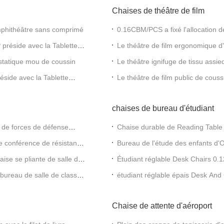
Chaises de théâtre de film
amphithéâtre sans comprimé
0.16CBM/PCS a fixé l'allocation d
With Cold Roll de cinéma
 préside avec la Tablette
Le théâtre de film ergonomique d
plancher
ostatique mou de coussin
Le théâtre ignifuge de tissu assi
théâtre certifié
side avec la Tablette
Le théâtre de film public de couss
tasse de pp
chaises de bureau d'étudiant
 de forces de défense
Chaise durable de Reading Table 
ié
taille de la chaise 750mm
de conférence de résistance
Bureau de l'étude des enfants d
chaise
ise se pliante de salle de
Étudiant réglable Desk Chairs 0.
bureau de salle de classe
étudiant réglable épais Desk And
Chaise de attente d'aéroport