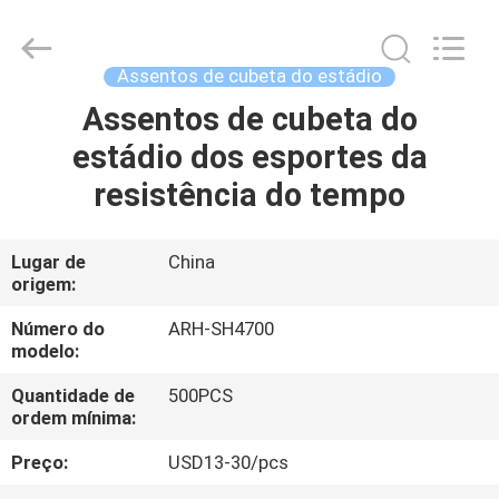
2026
Chongqing
Aireach
Commercial
Co.,Ltd.
Assentos de cubeta do estádio
All
Rights
Reserved.
Assentos de cubeta do
CASA
estádio dos esportes da
PRODUTOS
resistência do tempo
SOBRE
Lugar de
China
origem:
NÓS
Número do
ARH-SH4700
modelo:
EXCURSÃO
Quantidade de
500PCS
DA
ordem mínima:
FÁBRICA
Preço:
USD13-30/pcs