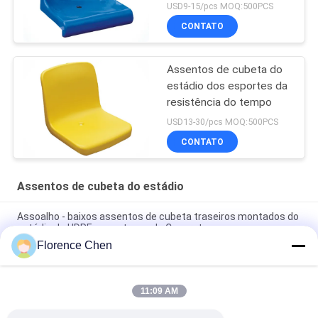
dos PP
USD9-15/pcs MOQ:500PCS
CONTATO
Assentos de cubeta do
estádio dos esportes da
resistência do tempo
USD13-30/pcs MOQ:500PCS
CONTATO
Assentos de cubeta do estádio
Assoalho - baixos assentos de cubeta traseiros montados do
estádio do HDPE para etapas de Concret
Florence Chen
Cadeira do Bleacher do estádio do alto densidade dos
assentos de cubeta do estádio da audiência do polietileno
11:09 AM
Bleacher exterior Seat da cadeira do estádio do HDPE da parte
traseira de cavidade da cor vermelha