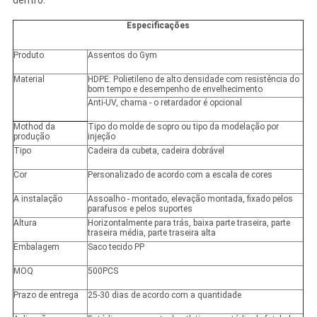
dentro.
Especificações
Produto
Assentos do Gym
Material
HDPE: Polietileno de alto densidade com resistência do
bom tempo e desempenho de envelhecimento
Anti-UV, chama - o retardador é opcional
Mothod da
Tipo do molde de sopro ou tipo da modelação por
produção
injeção
Tipo
Cadeira da cubeta, cadeira dobrável
Cor
Personalizado de acordo com a escala de cores
A instalação
Assoalho - montado, elevação montada, fixado pelos
parafusos e pelos suportes
Altura
Horizontalmente para trás, baixa parte traseira, parte
traseira média, parte traseira alta
Embalagem
Saco tecido PP
MOQ
500PCS
Prazo de entrega
25-30 dias de acordo com a quantidade