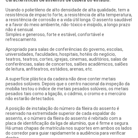
Características de assentos de cubeta do estádio:
Usando o polietileno de alto densidade de alta qualidade, tem a
resistência de impacto forte, a resistência de alta temperatura,
a resistência de corrosão e a vida útil longa. O assento saudável
e a favor do meio ambiente, não-tóxico e insípido, a longo prazo
não é sensual.
Simples e generoso, forte e estável, confortável e
refrescamento.
Apropriado para salas de conferências do governo, escolas,
universidades, faculdades, hospitais, hotéis do negócio,
teatros, teatros, cortes, igrejas, cinemas, auditórios, salas de
conferências, salas de concertos, salões acadêmicos, salões
de leitura, anfiteatros, estádios, arenas, etc.
A superfície plástica da cadeira não deve conter metais
pesados solúveis. Depois que o centro nacional da inspeção da
mobília testou o índice de metais pesados solúveis, os metais
pesados tais como a ligação, o cádmio, o cromo e o mercúrio
não estarão detectados.
A posição de instalação do número da fileira do assento é
reservado na extremidade superior de cada espaldar do
assento, e o número da fileira do assento é rebitado com a
placa de identificação da liga de alumínio, que é firme e segura.
Há umas chapas de matrícula nos suportes em ambos os lados
do corredor para guiar rapidamente a audiência para verificar