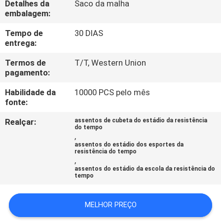
Detalhes da
Saco da malha
CONTROLE
embalagem:
DA
Tempo de
30 DIAS
QUALIDADE
entrega:
Termos de
T/T, Western Union
CONTACTE-
pagamento:
NOS
Habilidade da
10000 PCS pelo mês
fonte:
BLOG
Realçar:
assentos de cubeta do estádio da resistência
do tempo
,
assentos do estádio dos esportes da
PEÇA
resistência do tempo
,
UMAS
assentos do estádio da escola da resistência do
tempo
CITAÇÕES
MELHOR PREÇO
MAPA