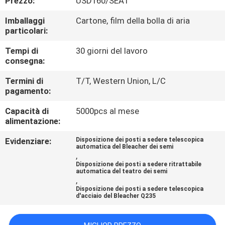
Prezzo:
USD160/SEAT
CONTROLLO
Imballaggi
Cartone, film della bolla di aria
DI
particolari:
QUALITÀ
Tempi di
30 giorni del lavoro
consegna:
CONTATTICI
Termini di
T/T, Western Union, L/C
pagamento:
BLOG
Capacità di
5000pcs al mese
alimentazione:
RICHIEDA
Evidenziare:
Disposizione dei posti a sedere telescopica
automatica del Bleacher dei semi
UNA
,
Disposizione dei posti a sedere ritrattabile
CITAZIONE
automatica del teatro dei semi
,
Disposizione dei posti a sedere telescopica
d'acciaio del Bleacher Q235
MAPPA
DEL