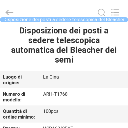
2021
-
2026
Chongqing
Aireach
Disposizione dei posti a sedere telescopica del Bleacher
Commercial
Co.,Ltd.
Disposizione dei posti a
CASA
All
Rights
Reserved.
sedere telescopica
PRODOTTI
automatica del Bleacher dei
semi
CIRCA
NOI
Luogo di
La Cina
origine:
GIRO
Numero di
ARH-T1768
modello:
DELLA
Quantità di
100pcs
FABBRICA
ordine minimo: