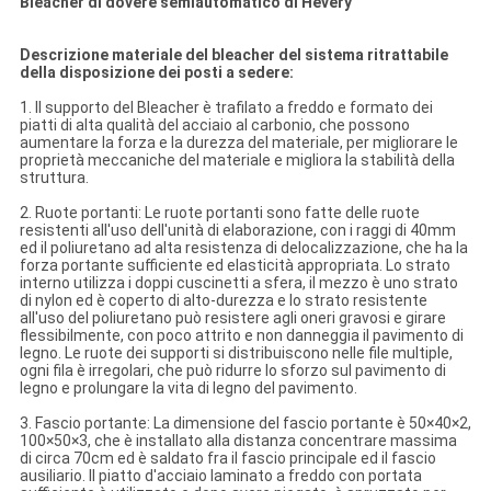
Bleacher di dovere semiautomatico di Hevery
Descrizione materiale del bleacher del sistema ritrattabile
della disposizione dei posti a sedere:
1. Il supporto del Bleacher è trafilato a freddo e formato dei
piatti di alta qualità del acciaio al carbonio, che possono
aumentare la forza e la durezza del materiale, per migliorare le
proprietà meccaniche del materiale e migliora la stabilità della
struttura.
2. Ruote portanti: Le ruote portanti sono fatte delle ruote
resistenti all'uso dell'unità di elaborazione, con i raggi di 40mm
ed il poliuretano ad alta resistenza di delocalizzazione, che ha la
forza portante sufficiente ed elasticità appropriata. Lo strato
interno utilizza i doppi cuscinetti a sfera, il mezzo è uno strato
di nylon ed è coperto di alto-durezza e lo strato resistente
all'uso del poliuretano può resistere agli oneri gravosi e girare
flessibilmente, con poco attrito e non danneggia il pavimento di
legno. Le ruote dei supporti si distribuiscono nelle file multiple,
ogni fila è irregolari, che può ridurre lo sforzo sul pavimento di
legno e prolungare la vita di legno del pavimento.
3. Fascio portante: La dimensione del fascio portante è 50×40×2,
100×50×3, che è installato alla distanza concentrare massima
di circa 70cm ed è saldato fra il fascio principale ed il fascio
ausiliario. Il piatto d'acciaio laminato a freddo con portata