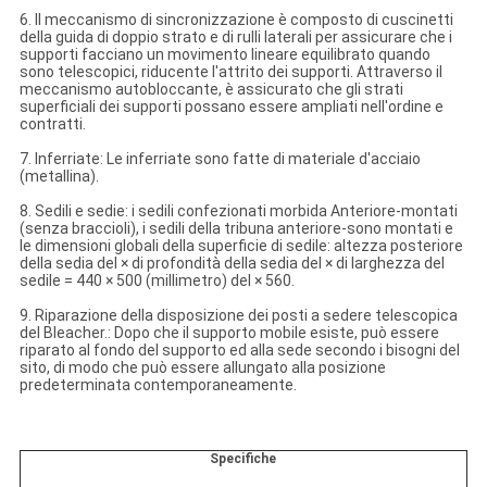
6. Il meccanismo di sincronizzazione è composto di cuscinetti
della guida di doppio strato e di rulli laterali per assicurare che i
supporti facciano un movimento lineare equilibrato quando
sono telescopici, riducente l'attrito dei supporti. Attraverso il
meccanismo autobloccante, è assicurato che gli strati
superficiali dei supporti possano essere ampliati nell'ordine e
contratti.
7. Inferriate: Le inferriate sono fatte di materiale d'acciaio
(metallina).
8. Sedili e sedie: i sedili confezionati morbida Anteriore-montati
(senza braccioli), i sedili della tribuna anteriore-sono montati e
le dimensioni globali della superficie di sedile: altezza posteriore
della sedia del × di profondità della sedia del × di larghezza del
sedile = 440 × 500 (millimetro) del × 560.
9. Riparazione della disposizione dei posti a sedere telescopica
del Bleacher.: Dopo che il supporto mobile esiste, può essere
riparato al fondo del supporto ed alla sede secondo i bisogni del
sito, di modo che può essere allungato alla posizione
predeterminata contemporaneamente.
Specifiche