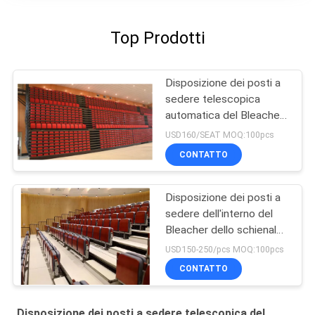
Top Prodotti
Disposizione dei posti a
sedere telescopica
automatica del Bleacher
dei semi
USD160/SEAT MOQ:100pcs
CONTATTO
Disposizione dei posti a
sedere dell'interno del
Bleacher dello schienale
del compensato
USD150-250/pcs MOQ:100pcs
CONTATTO
Disposizione dei posti a sedere telescopica del