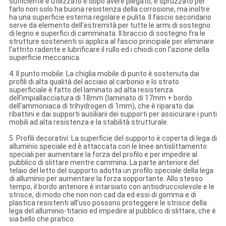
sufficiente è utilizzato e dopo avere piegato, è spruzzato per
farlo non solo ha buona resistenza della corrosione, ma inoltre
ha una superficie esterna regolare e pulita. Il fascio secondario
serve da elemento dell'estremità per tutte le armi di sostegno
di legno e superfici di camminata. Il braccio di sostegno fra le
strutture sostenenti si applica al fascio principale per eliminare
l'attrito radente e lubrificare il rullo ed i chiodi con l'azione della
superficie meccanica.
4. Il punto mobile: La chiglia mobile di punto è sostenuta dai
profili di alta qualità del acciaio al carbonio e lo strato
superficiale è fatto del laminato ad alta resistenza
dell'impiallacciatura di 18mm (laminato di 17mm + bordo
dell'ammoniaca di trihydrogen di 1mm), che è riparato dai
ribattini e dai supporti ausiliarii dei supporti per assicurare i punti
mobili ad alta resistenza e la stabilità strutturale.
5. Profili decorativi: La superficie del supporto è coperta di lega di
alluminio speciale ed è attaccata con le linee antislittamento
speciali per aumentare la forza del profilo e per impedire al
pubblico di slittare mentre cammina. La parte anteriore del
telaio del letto del supporto adotta un profilo speciale della lega
di alluminio per aumentare la forza sopportante. Allo stesso
tempo, il bordo anteriore è intarsiato con antisdrucciolevole e le
strisce, di modo che non non cad da ed essi di gomma e di
plastica resistenti all'uso possono proteggere le strisce della
lega del alluminio-titanio ed impedire al pubblico di slittare, che è
sia bello che pratico.