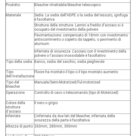
Prodotto
Bleacher ritrattabile/bleacher telescopico
Materiale
Sedia: La sedia dell'HDPE o la sedia del tessuto, ignifuga
è facoltativa
Struttura della struttura: Lamini a freddo d'acciaio si è
occupato del rivestimento della polvere
Pavimentazione: compensato di 18mm con rivestimento
antiscorrimento o coperto da tappeto, o pavimento di
alumium
Inferriata di sicurezza: L'acciaio con il rivestimento della
polvere o l'acciaio inossidabile è facoltativo
Tipo della sedia
Banco, sedia del secchio, sedia pieghevole
Tipo
Floore ha montato il tipo o il tipo montato aumento
dell'installazione
Tipo del
Manuale/Semi-Motorized/Ful-motorized
Bleacher
Operazione
Controllo di cavo o telecomando (tipo di Moterized)
Colore della
Il nero o grigio
struttura
d'acciaio
Inferriate
L'inferriata da due lati del bleacher, inferriata della
sicurezza della parte è facoltativa
Altezza di punto
260mm, 280mm, 300mm