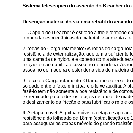
Sistema telescópico do assento do Bleacher do
Descrição material do sistema retrátil do assento
1. O apoio do Bleacher é estirado a frio e formado 
propriedades mecânicas do material, e aumenta a est
2. rodas do Carga-rolamento: As rodas do carga-rola
resistência de externalização, que tem a suficiente 
uma camada de nylon, e é coberto com a alto-dureza
fricção, e não danifica o assoalho de madeira. As rod
assoalho de madeira e estender a vida de madeira 
3. feixe do Carga-rolamento: O tamanho do feixe d
soldado entre o feixe principal e o feixe auxiliar.
fazê-lo tem não somente a boa resistência de corros
extremidade para todos os braços de apoio de madeir
o deslizamento da fricção e para lubrificar o rolo e
4. A etapa móvel: A quilha móvel da etapa é apoiada 
resistência do folheado de 18mm (estratificação de 
para assegurar as etapas móveis de grande resistênci