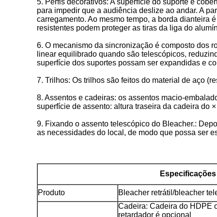
5. Perfis decorativos: A superfície do suporte é cob
para impedir que a audiência deslize ao andar. A par
carregamento. Ao mesmo tempo, a borda dianteira é 
resistentes podem proteger as tiras da liga do alumín
6. O mecanismo da sincronização é composto dos ro
linear equilibrado quando são telescópicos, reduzi
superfície dos suportes possam ser expandidas e c
7. Trilhos: Os trilhos são feitos do material de aço (r
8. Assentos e cadeiras: os assentos macio-embalado
superfície de assento: altura traseira da cadeira do
9. Fixando o assento telescópico do Bleacher.: Depoi
as necessidades do local, de modo que possa ser 
Especificações
Produto
Bleacher retrátil/bleacher te
Cadeira: Cadeira do HDPE ou
retardador é opcional