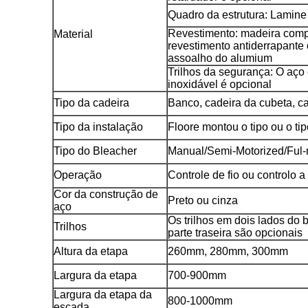
Quadro da estrutura: Lamine 
Revestimento: madeira co
Material
revestimento antiderrapante 
assoalho do alumium
Trilhos da segurança: O aço
inoxidável é opcional
Tipo da cadeira
Banco, cadeira da cubeta, c
Tipo da instalação
Floore montou o tipo ou o t
Tipo do Bleacher
Manual/Semi-Motorized/Ful-
Operação
Controle de fio ou controlo a
Cor da construção de
Preto ou cinza
aço
Os trilhos em dois lados do 
Trilhos
parte traseira são opcionais
Altura da etapa
260mm, 280mm, 300mm
Largura da etapa
700-900mm
Largura da etapa da
800-1000mm
escada