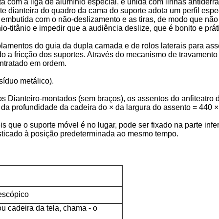
erta com a liga de alumínio especial, e unida com linhas antider
te dianteira do quadro da cama do suporte adota um perfil espe
embutida com o não-deslizamento e as tiras, de modo que não 
io-titânio e impedir que a audiência deslize, que é bonito e prát
lamentos do guia da dupla camada e de rolos laterais para as
ndo a fricção dos suportes. Através do mecanismo de travamen
ontratado em ordem.
esíduo metálico).
s Dianteiro-montados (sem braços), os assentos do anfiteatro d
 × da profundidade da cadeira do × da largura do assento = 440 ×
s que o suporte móvel é no lugar, pode ser fixado na parte infe
esticado à posição predeterminada ao mesmo tempo.
lescópico
 cadeira da tela, chama - o