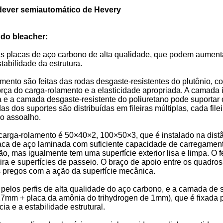
 dever semiautomático de Hevery
 do bleacher:
das placas de aço carbono de alta qualidade, que podem aumenta
abilidade da estrutura.
mento são feitas das rodas desgaste-resistentes do plutônio, 
força do carga-rolamento e a elasticidade apropriada. A camada
 e a camada desgaste-resistente do poliuretano pode suportar 
as dos suportes são distribuídas em fileiras múltiplas, cada fil
do assoalho.
o carga-rolamento é 50×40×2, 100×50×3, que é instalado na di
 A placa de aço laminada com suficiente capacidade de carregame
ão, mas igualmente tem uma superfície exterior lisa e limpa. O
a e superfícies de passeio. O braço de apoio entre os quadros d
 os pregos com a ação da superfície mecânica.
pelos perfis de alta qualidade do aço carbono, e a camada de su
17mm + placa da amônia do trihydrogen de 1mm), que é fixada pe
a e a estabilidade estrutural.