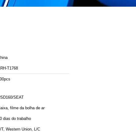
hina
RH-T1768
00pcs
SD160/SEAT
aixa, filme da bolha de ar
0 dias do trabalho
/T, Western Union, L/C