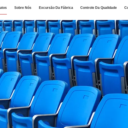
utos
Sobre Nós
Excursão Da Fábrica
Controle Da Qualidade
C