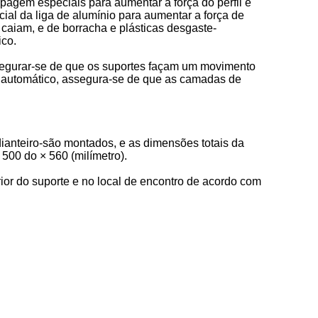
rapagem especiais para aumentar a força do perfil e
cial da liga de alumínio para aumentar a força de
caiam, e de borracha e plásticas desgaste-
ico.
segurar-se de que os suportes façam um movimento
to automático, assegura-se de que as camadas de
ianteiro-são montados, e as dimensões totais da
 500 do × 560 (milímetro).
rior do suporte e no local de encontro de acordo com