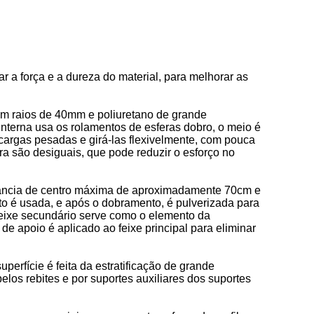
r a força e a dureza do material, para melhorar as
com raios de 40mm e poliuretano de grande
 interna usa os rolamentos de esferas dobro, o meio é
cargas pesadas e girá-las flexivelmente, com pouca
eira são desiguais, que pode reduzir o esforço no
stância de centro máxima de aproximadamente 70cm e
nto é usada, e após o dobramento, é pulverizada para
 feixe secundário serve como o elemento da
e apoio é aplicado ao feixe principal para eliminar
perfície é feita da estratificação de grande
los rebites e por suportes auxiliares dos suportes