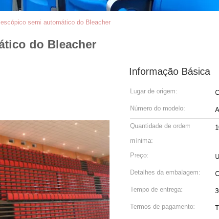
lescópico semi automático do Bleacher
ático do Bleacher
Informação Básica
Lugar de origem:
C
Número do modelo:
A
Quantidade de ordem
1
mínima:
Preço:
U
Detalhes da embalagem:
C
Tempo de entrega:
3
Termos de pagamento:
T