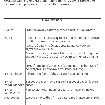
σύμφωνα με τις ανάγκες της περιοχής, έτσι ώστε μπορεί να
τεντωθεί στην προκαθορισμένη θέση κάποτε.
Προδιαγραφές
Προϊόν
Εισελκόμενος λευκαντής/τηλεσκοπικός λευκαντής
Υλικό
Έδρα: HDPE η καρέκλα ή το ύφασμα προεδρεύει, φλόγα -
ο καθυστερών είναι προαιρετικός
Πλαίσιο δομών: Κρύο επίστρωμα σκονών ρόλων
εξετασμένο χάλυβας
Δαπέδωση: κοντραπλακέ 18mm με το αντιολισθητικό
τέρμα ή καλυμμένος από τον τάπητα, ή πάτωμα alumium
Κιγκλίδωμα ασφάλειας: Ο χάλυβας με το επίστρωμα ή
το ανοξείδωτο σκονών είναι προαιρετικός
Τύπος εδρών
Πάγκος, καρέκλα κάδων, πτυσσόμενη καρέκλα
Τύπος
Τοποθετημένος Floore τύπος ή τοποθετημένος άνοδος
εγκατάστασης
τύπος
Τύπος
Χειρωνακτικός/ημι-Motorized/Ful-μηχανοποιημένος
λευκαντών
Λειτουργία
Έλεγχος καλωδίων ή τηλεχειρισμός (τύπος Moterized)