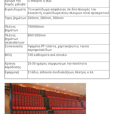
Χρώμα της
Ο Μαύρος ή γκρι
δομής χάλυβα
Κιγκλιδώματα
Το κιγκλίδωμα ασφάλειας σε δύο πλευρές του
λευκαντή, κιγκλίδωμα πίσω πλευρών είναι προαιρετικό
Ύψος βημάτων
260mm, 280mm, 300mm
Πλάτος
700900mm
βημάτων
Πλάτος
8001000mm
βημάτων
σκαλοπατιών
Συσκευασία
Υφαμένη PP τσάντα, χαρτοκιβώτιο, ταινία
αεροφυσαλίδων
MOQ
100 καθίσματα ανά σύνολο
Χρόνος
25-30 ημέρες σύμφωνα με την ποσότητα
παράδοσης
Εφαρμογή
Στάδιο, αίθουσα συνδιαλέξεων, θέατρο, κ.λπ.