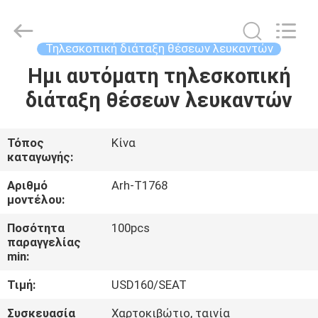
2026
Chongqing
Aireach
Commercial
Co.,Ltd.
Τηλεσκοπική διάταξη θέσεων λευκαντών
All
Rights
Reserved.
Ημι αυτόματη τηλεσκοπική
ΣΠΊΤΙ
διάταξη θέσεων λευκαντών
ΠΡΟΪΌΝΤΑ
Τόπος
Κίνα
καταγωγής:
ΠΕΡΊΠΟΥ
ΕΜΕΊΣ
Αριθμό
Arh-T1768
μοντέλου:
Ποσότητα
100pcs
ΓΎΡΟΣ
παραγγελίας
ΕΡΓΟΣΤΑΣΊΩΝ
min:
Τιμή:
USD160/SEAT
ΠΟΙΟΤΙΚΌΣ
Συσκευασία
Χαρτοκιβώτιο, ταινία