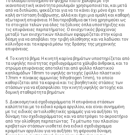
Το ελασματοποιημένο εν ψυχρώ πιάτο χάλυβα με την
ικανοποιητική ικανότητα ρουλεμάν χρησιμοποιείται, και μετά
από να διπλώσει, ψεκάζεται για να το κάνει όχι μόνο έχει την
καλή αντίσταση διάβρωσης, αλλά και έχει μια ομαλή και καθαρή
εξωτερική επιφάνεια. Η δευτεροβάθμια ακτίνα χρησιμεύει ως
το στοιχείο τελών για όλες τα ξύλινες όπλα υποστήριξης και
τις επιφάνειες περπατήματος. Ο ενισχυτικός βραχίονας
μεταξύ των ενισχυτικών πλαισίων εφαρμόζεται στην κύρια
δέσμη για να αποβάλει την τριβή ολίσθησης και να λαδώσει τον
κύλινδρο και τα καρφιά μέσω της δράσης της μηχανικής
επιφάνειας.
4. Το κινητό βήμα: Η κινητή καρίνα βημάτων υποστηρίζεται από
τα υψηλής ποιότητας σχεδιαγράμματα χάλυβα άνθρακα, και το
στρώμα επιφάνειας αποτελείται από φύλλο πλαστικού
καπλαμάδων 18mm το υψηλής αντοχής (φύλλο πλαστικού
17mm + πίνακας αμμωνίας trihydrogen 1mm), το οποίο
καθορίζεται από τα καρφιά και τις βοηθητικές στάσεις των
στάσεων για να εξασφαλίσει την κινητή υψηλής αντοχής και
δομική σταθερότητα βημάτων.
5. Διακοσμητικά σχεδιαγράμματα: Η επιφάνεια στάσεων
καλύπτεται με το ειδικό κράμα αργιλίου, και είναι συνημμένη
με τις ειδικές αντιολισθητικές γραμμές για να αυξήσει τη
δύναμη του σχεδιαγράμματος και να αποτρέψει το ακροατήριο
από την ολίσθηση περπατώντας. Το μέτωπο του πλαισίου
κρεβατιών στάσεων υιοθετεί ένα ειδικό σχεδιάγραμμα
κραμάτων αργιλίου για να αυξήσει τη φέρουσα δύναμη.