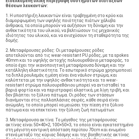
Εισελκόμενη υλική περιγραφή συστημάτων διατάξεων
θέσεων λευκαντών:
1. Η υποστήριξη λευκαντών είναι τραβηγμένη στο κρύο και
διαμορφωμένη των υψηλής ποιότητας πιάτων χάλυβα
άνθρακα, τα οποία μπορούν να αυξήσουν τη δύναμη και την
ανθεκτικότητα του υλικού, να βελτιώσουν τις μηχανικές
ιδιότητες του υλικού, και να ενισχύσουν τη σταθερότητα της
δομής.
2. Μεταφέρουσες ρόδες: Οι μεταφέρουσες ρόδες
αποτελούνται από τις wear-resistant PU ρόδες, με τα spokes
40mm και το υψηλής αντοχής πολυουρεθάνιο μεταφοράς, το
οποίο έχει την ικανοποιητική μεταφέρουσα δύναμη και την
κατάλληλη ελαστικότητα. Το εσωτερικό στρώμα χρησιμοποιεί
τα διπλά ρουλεμάν, η μέση είναι ένα νάυλον στρώμα, και
καλύπτεται με την υψηλός-ανθεκτικότητα και το wear-
resistant στρώμα πολυουρεθάνιου μπορεί να αντισταθεί τα
βαριά φορτία και να περιστραφεί ελαστικά, με λίγη τριβή, και
δεν βλάπτει το ξύλινο πάτωμα. Οι ρόδες των στάσεων
διανέμονται στις πολλαπλάσιες σειρές, κάθε σειρά είναι
ανώμαλη, το οποίο μπορεί να μειώσει την πίεση στο ξύλινο
πάτωμα και να επεκτείνει την ξύλινη ζωή πατωμάτων.
3. Μεταφέρουσα ακτίνα: Το μέγεθος της μεταφέρουσας
ακτίνας είναι 50×40×2, 100×50×3, το οποίο είναι εγκατεστημένο
στη μέγιστη κεντρική απόσταση περίπου 70cm και ενωμένο
στενά μεταξύ της κύριας δέσμης και της βοηθητικής ακτίνας.