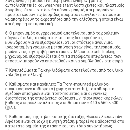
Συγχρόνως, η μπροστινή άκρη είναι ενθεμένη με τις
αντιολισθητικές και wear-resistant λαστιχένιες και πλαστικές
λουρίδες, έτσι ώστε δεν θα πέσουν μακριά, και μπορούν να
προστατεύσουν τις λουρίδες κραμάτων αργίλιο-τιτανίου και
να αποτρέψουν το ακροατήριο από την ολίσθηση, η οποία είναι
και όμορφη και πρακτική.
6. Ο μηχανισμός συγχρονισμού αποτελείται από τα ρουλεμάν
οδηγών διπλός-στρώματος και τους δευτερεύοντες
κυλίνδρους για να εξασφαλίσει ότι οι στάσεις κάνουν μια
ισορροπημένη γραμμική μετακίνηση όταν είναι τηλεσκοπικές,
μειώνοντας την τριβή των στάσεων. Μέσω του self-locking
μηχανισμού, εξασφαλίζεται ότι τα στρώματα επιφάνειας των
στάσεων μπορούν να επεκταθούν και να συμβληθούν στη σειρά.
7. Κιγκλιδώματα: Τα κιγκλιδώματα αποτελούνται από το υλικό
χάλυβα (μεταλλίνη).
8. Καθίσματα και καρέκλες: Τα Front-mounted μαλακός-
συσκευασμένα καθίσματα (χωρίς armrests), τα καθίσματα
εξεδρών επισήμων είναι front-mounted, και οι γενικές
διαστάσεις της επιφάνειας καθισμάτων: πίσω ύψος καρεκλών
βάθους × καρεκλών πλάτους × καθισμάτων = 440 × 560 × 500
(χιλ.).
9. Καθορισμός της τηλεσκοπικής διάταξης θέσεων λευκαντών.:
Αφότου είναι σε ισχύ η κινητή στάση, μπορεί να καθοριστεί στο
κατώτατο σημείο της στάσης και τον τόπο συναντήσεως