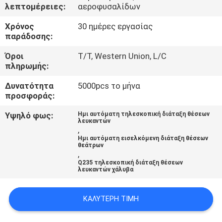
ΈΛΕΓΧΟΣ
λεπτομέρειες:
αεροφυσαλίδων
Χρόνος
30 ημέρες εργασίας
ΜΑΣ
παράδοσης:
ΕΛΆΤΕ
Όροι
T/T, Western Union, L/C
πληρωμής:
ΣΕ
Δυνατότητα
5000pcs το μήνα
ΕΠΑΦΉ
προσφοράς:
ΜΕ
Υψηλό φως:
Ημι αυτόματη τηλεσκοπική διάταξη θέσεων
λευκαντών
,
ΙΣΤΟΛΌΓΙΟ
Ημι αυτόματη εισελκόμενη διάταξη θέσεων
θεάτρων
,
Q235 τηλεσκοπική διάταξη θέσεων
ΖΗΤΉΣΤΕ
λευκαντών χάλυβα
ΈΝΑ
ΚΑΛΎΤΕΡΗ ΤΙΜΉ
ΑΠΌΣΠΑΣΜΑ