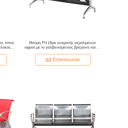
ας τύπος
Μαύρη PU έδρα αναμονής αερολιμένων
αλακός
αφρού με το γαλβανισμένους βραχίονα και τα
νων
πόδια
Επικοινωνία