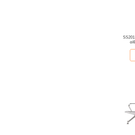
SS201 
αί