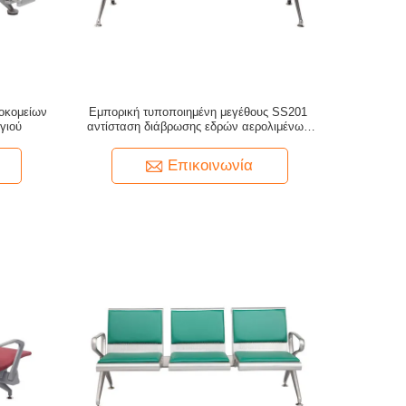
οκομείων
Εμπορική τυποποιημένη μεγέθους SS201
γιού
αντίσταση διάβρωσης εδρών αερολιμένων
περιμένοντας
Επικοινωνία