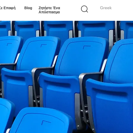
Greek
Σε Επαφή
Blog
Ζητήστε Ένα
Απόσπασμα