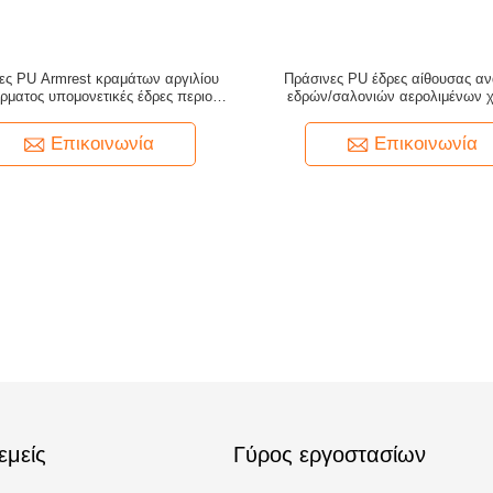
ες PU Armrest κραμάτων αργιλίου
Πράσινες PU έδρες αίθουσας α
ρματος υπομονετικές έδρες περιοχής
εδρών/σαλονιών αερολιμένων 
αναμονής
δέρματος SS201
Επικοινωνία
Επικοινωνία
εμείς
Γύρος εργοστασίων