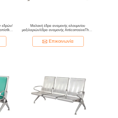
ν εδρών/
Μαλακή έδρα αναμονής αλουμινίου
οπίσθιων
μαξιλαριών/έδρα αναμονής AnticorrosiveThree
ηλές
Seater
Επικοινωνία