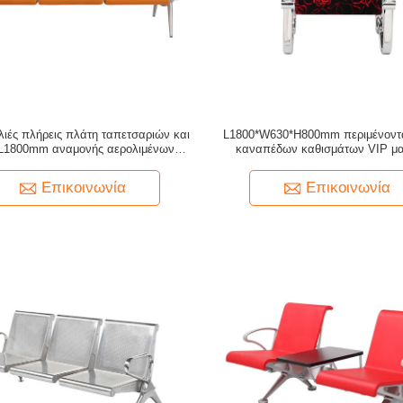
ιές πλήρεις πλάτη ταπετσαριών και
L1800*W630*H800mm περιμένοντ
L1800mm αναμονής αερολιμένων
καναπέδων καθισμάτων VIP μ
καθισμάτων
μαξιλαριών εδρών αερολιμέ
Επικοινωνία
Επικοινωνία