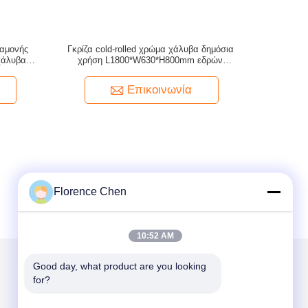
ναμονής
Γκρίζα cold-rolled χρώμα χάλυβα δημόσια
χάλυβα
χρήση L1800*W630*H800mm εδρών
αερολιμένων περιμένοντας
Επικοινωνία
Florence Chen
10:52 AM
Good day, what product are you looking 
for?
Στείλτε μας μήνυμα