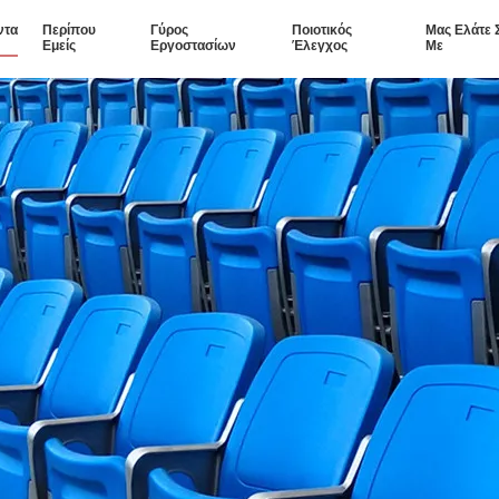
ντα
Περίπου
Γύρος
Ποιοτικός
Μας Ελάτε 
Εμείς
Εργοστασίων
Έλεγχος
Με