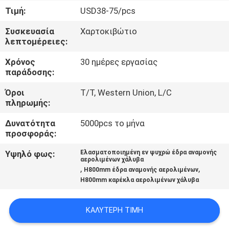
ΈΛΕΓΧΟΣ
Τιμή:
USD38-75/pcs
Συσκευασία
Χαρτοκιβώτιο
ΜΑΣ
λεπτομέρειες:
ΕΛΆΤΕ
Χρόνος
30 ημέρες εργασίας
ΣΕ
παράδοσης:
ΕΠΑΦΉ
Όροι
T/T, Western Union, L/C
πληρωμής:
ΜΕ
Δυνατότητα
5000pcs το μήνα
προσφοράς:
ΙΣΤΟΛΌΓΙΟ
Υψηλό φως:
Ελασματοποιημένη εν ψυχρώ έδρα αναμονής
αερολιμένων χάλυβα
,
,
H800mm έδρα αναμονής αερολιμένων
ΖΗΤΉΣΤΕ
H800mm καρέκλα αερολιμένων χάλυβα
ΈΝΑ
ΑΠΌΣΠΑΣΜΑ
ΚΑΛΎΤΕΡΗ ΤΙΜΉ