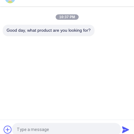
L1800*W630*H800mm περιμένοντας τύπος καναπέδων
καθισμάτων VIP μαλακός μαξιλαριών εδρών αερολιμένων
10:37 PM
Μαύρη PU έδρα αναμονής αερολιμένων αφρού με το
γαλβανισμένους βραχίονα και τα πόδια
Good day, what product are you looking for?
Λαϊκή κατηγορία
Όλα
Εισελκόμενη 
Τηλεσκοπική 
Διάταξη Θέσεων 
Διάταξη Θέσεων 
Λευκαντών
Λευκαντών
Πλαστικό Κάθισμα 
Καθίσματα Κάδων 
Λευκαντών
Σταδίων
Φορητοί Υπαίθριοι 
Πτυσσόμενα 
Λευκαντές
Καθίσματα Σταδίων
Δίπλωμα Των 
Καρέκλες 
Εδρών Αιθουσών 
Κινηματογράφων
Συνεδριάσεων
Αίτηση κράτησης