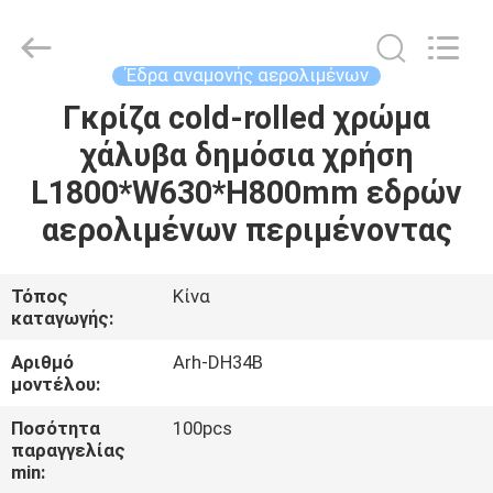
2026
Chongqing
Aireach
Commercial
Co.,Ltd.
Έδρα αναμονής αερολιμένων
All
Rights
Reserved.
Γκρίζα cold-rolled χρώμα
ΣΠΊΤΙ
χάλυβα δημόσια χρήση
ΠΡΟΪΌΝΤΑ
L1800*W630*H800mm εδρών
αερολιμένων περιμένοντας
ΠΕΡΊΠΟΥ
ΕΜΕΊΣ
Τόπος
Κίνα
καταγωγής:
ΓΎΡΟΣ
Αριθμό
Arh-DH34B
μοντέλου:
ΕΡΓΟΣΤΑΣΊΩΝ
Ποσότητα
100pcs
παραγγελίας
ΠΟΙΟΤΙΚΌΣ
min: