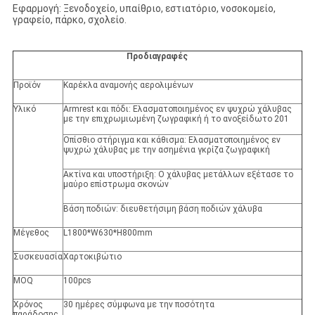
Εφαρμογή: Ξενοδοχείο, υπαίθριο, εστιατόριο, νοσοκομείο,
γραφείο, πάρκο, σχολείο.
Προδιαγραφές
Προϊόν
Καρέκλα αναμονής αερολιμένων
Υλικό
Armrest και πόδι: Ελασματοποιημένος εν ψυχρώ χάλυβας
με την επιχρωμιωμένη ζωγραφική ή το ανοξείδωτο 201
Οπίσθιο στήριγμα και κάθισμα: Ελασματοποιημένος εν
ψυχρώ χάλυβας με την ασημένια γκρίζα ζωγραφική
Ακτίνα και υποστήριξη: Ο χάλυβας μετάλλων εξέτασε το
μαύρο επίστρωμα σκονών
Βάση ποδιών: διευθετήσιμη βάση ποδιών χάλυβα
Μέγεθος
L1800*W630*H800mm
Συσκευασία
Χαρτοκιβώτιο
MOQ
100pcs
Χρόνος
30 ημέρες σύμφωνα με την ποσότητα
παράδοσης