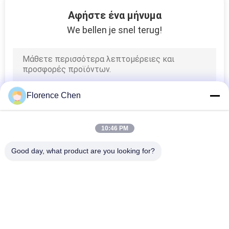
12
Αφήστε ένα μήνυμα
Έδρες δωματίων
We bellen je snel terug!
κατάρτισης
Florence Chen
14
10:46 PM
Έδρα αναμονής
Good day, what product are you looking for?
αερολιμένων
Λαϊκή κατηγορία
Όλα
Εισελκόμενη 
Τηλεσκοπική 
Διάταξη Θέσεων 
Διάταξη Θέσεων 
Λευκαντών
Λευκαντών