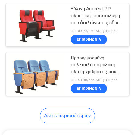
Ξύλινη Armrest PP
12
πλαστική πίσω κάλυψη
Έδρα αιθουσών
που διπλώνει τις έδρες
αιθουσών συνεδριάσεων
USD49-75/pcs MOQ:100pcs
διάλεξης με το
ΕΠΙΚΟΙΝΩΝΊΑ
γραφείο
Προσαρμοσμένη
πολλαπλάσια μαλακή
πλάτη χρώματος που
12
διπλώνει τις έδρες
USD58-80/pcs MOQ:100pcs
καρέκλες
αιθουσών συνεδριάσεων
ΕΠΙΚΟΙΝΩΝΊΑ
γραφείων
σπουδαστών
Δείτε περισσότερων