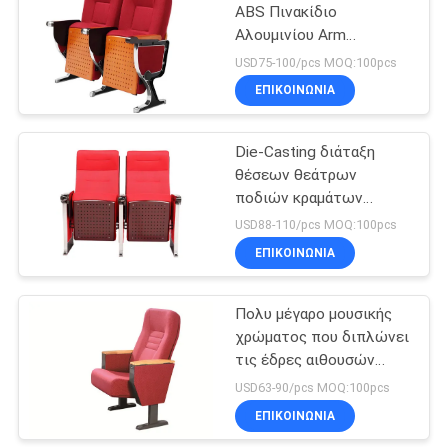
ABS Πινακίδιο
Αλουμινίου Arm
43
Καρέκλες αίθουσας
USD75-100/pcs MOQ:100pcs
συνεδριάσεων
Δίπλωμα των
ΕΠΙΚΟΙΝΩΝΊΑ
εδρών αιθουσών
Die-Casting διάταξη
συνεδριάσεων
θέσεων θεάτρων
ποδιών κραμάτων
αργιλίου με τον πίνακα
USD88-110/pcs MOQ:100pcs
ABS
ΕΠΙΚΟΙΝΩΝΊΑ
13
Καρέκλες
Πολυ μέγαρο μουσικής
χρώματος που διπλώνει
κινηματογράφων
τις έδρες αιθουσών
συνεδριάσεων με την
USD63-90/pcs MOQ:100pcs
ταμπλέτα
ΕΠΙΚΟΙΝΩΝΊΑ