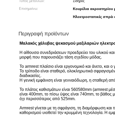
Τύπος μετάλλων:
Σίδηρος
Επισημαίνω:
Κουρέλια ακροατηρίου 
Ηλεκτροστατικές σπρέι
Περιγραφή προϊόντων
Μαλακός χάλυβας ψεκασμού μαξιλαριών ηλεκτρο
Η αίθουσα συνεδριάσεων προεδρεύει του υλικού και
μορφή που παρουσιάζει τάση σχεδίου μόδας.
Το armrest πλαίσιο είναι εργονομικό και άνετο, και 
Το τρίποδο είναι σταθερό, ολοκληρωτικά σφραγισμένο
διαδικασίες.
Η γενική εμφάνιση είναι γενναιόδωρη, η σταθερή από
Το πλάτος καθισμάτων είναι 560580mm (armrest μέσ
είναι 400mm, το πίσω ύψος είναι 740mm, το βάθος μ
όχι περισσότερος από 525mm.
Armrest γίνεται με τη σφράγιση, τη διαμόρφωση και
καθορισμού υιοθετεί την κρυμμένη τεχνολογία. Η εμ