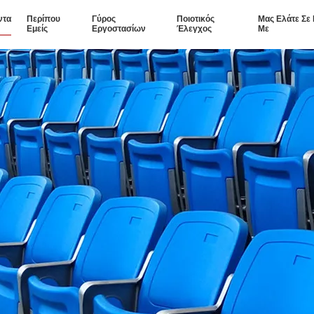
ντα
Περίπου
Γύρος
Ποιοτικός
Μας Ελάτε Σε
Εμείς
Εργοστασίων
Έλεγχος
Με