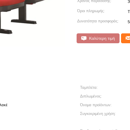
Χρόνος παράδοσης:
3
Όροι πληρωμής:
T
Δυνατότητα προσφοράς:
5
Καλύτερη τιμή
Ταμπλέτα:
Διπλωμένος:
λακέ
Όνομα προϊόντων:
Συγκεκριμένη χρήση: