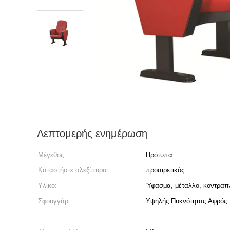
Λεπτομερής ενημέρωση
Μέγεθος:
Πρότυπα
Καταστήστε αλεξίπυροι:
προαιρετικός
Υλικό:
Ύφασμα, μέταλλο, κοντραπ
Σφουγγάρι:
Υψηλής Πυκνότητας Αφρός