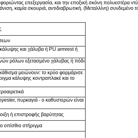
σφοριώντας επεξεργασία, και την εποξική σκόνη πολυεστέρα ντ
φάνιση, καμία σκουριά, αντιδιαβρωτική. (Μεταλλίνη) συνδεμέν
ς
σεων
 κάλυψης και χάλυβα ή PU armrest ή
νών ρόλων εξετασμένο χάλυβας ή πόδι
 κάθισμα μειώνουν: το κρύο φορμάρισε
ήριγμα κάλυψης κοντραπλακέ και το
ροαιρετικά
ester, πυρκαγιά - ο καθυστερών είναι
οιξη ή επιστροφής βαρύτητας
το οπίσθιο στήριγμα