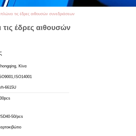
πλώνει τις έδρες αιθουσών συνεδριάσεων
 τις έδρες αιθουσών
ς
hongqing, Κίνα
SO9001,ISO14001
rh-6615U
00pcs
SD40-50/pcs
αρτοκιβώτιο