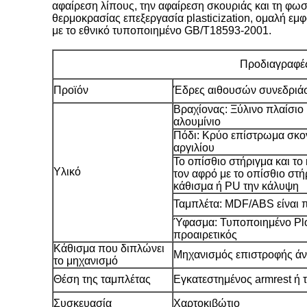
αφαίρεση λίπους, την αφαίρεση σκουριάς και τη φω
θερμοκρασίας επεξεργασία plasticization, ομαλή εμ
με το εθνικό τυποποιημένο GB/T18593-2001.
Προδιαγραφέ
Προϊόν
Έδρες αιθουσών συνεδριά
Βραχίονας: Ξύλινο πλαίσιο
αλουμίνιο
Πόδι: Κρύο επίστρωμα σκο
αργιλίου
Το οπίσθιο στήριγμα και το
Υλικό
τον αφρό με το οπίσθιο στ
κάθισμα ή PU την κάλυψη
Ταμπλέτα: MDF/ABS είναι π
Ύφασμα: Τυποποιημένο Ploy
προαιρετικός
Κάθισμα που διπλώνει
Μηχανισμός επιστροφής άν
το μηχανισμό
Θέση της ταμπλέτας
Εγκατεστημένος armrest ή 
Συσκευασία
Χαρτοκιβώτιο