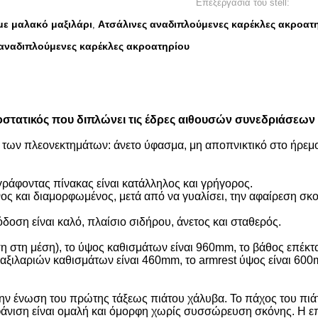
Επεξεργασία του stell:
με μαλακό μαξιλάρι
Ατσάλινες αναδιπλούμενες καρέκλες ακροατ
,
 αναδιπλούμενες καρέκλες ακροατηρίου
στατικός που διπλώνει τις έδρες αιθουσών συνεδριάσεων
 των πλεονεκτημάτων: άνετο ύφασμα, μη αποπνικτικό στο ήρεμο
ο γράφοντας πίνακας είναι κατάλληλος και γρήγορος.
ς και διαμορφωμένος, μετά από να γυαλίσει, την αφαίρεση σκου
δοση είναι καλό, πλαίσιο σιδήρου, άνετος και σταθερός.
η στη μέση), το ύψος καθισμάτων είναι 960mm, το βάθος επέκ
αξιλαριών καθισμάτων είναι 460mm, το armrest ύψος είναι 600m
 την ένωση του πρώτης τάξεως πιάτου χάλυβα. Το πάχος του πιά
φάνιση είναι ομαλή και όμορφη χωρίς συσσώρευση σκόνης. Η επ