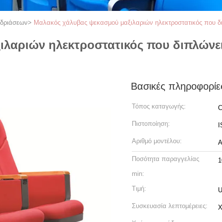
εδριάσεων
>
Μαλακός χάλυβας ψεκασμού μαξιλαριών ηλεκτροστατικός που δι
λαριών ηλεκτροστατικός που διπλώνει
Βασικές πληροφορίε
Τόπος καταγωγής:
C
Πιστοποίηση:
I
Αριθμό μοντέλου:
A
Ποσότητα παραγγελίας
1
min:
Τιμή:
U
Συσκευασία λεπτομέρειες:
Χ