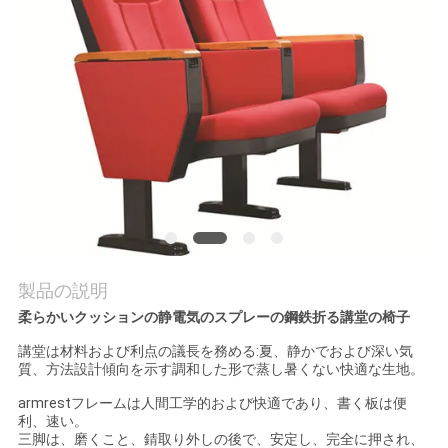
質
管
理
私
達
に
連
製品の説明
絡
柔らかいクッションの静電気のスプレーの鋼鉄折る講堂の椅子
講堂は材料および利点の議長を務める:夏、静かでおよび深い気
し
質、方法設計傾向を示す調和した形で蒸し暑くない快適な生地。
な
armrestフレームは人間工学的および快適であり、書く板は便
利、速い。
さ
三脚は、磨くこと、錆取り外しの後で、安定し、完全に押され、