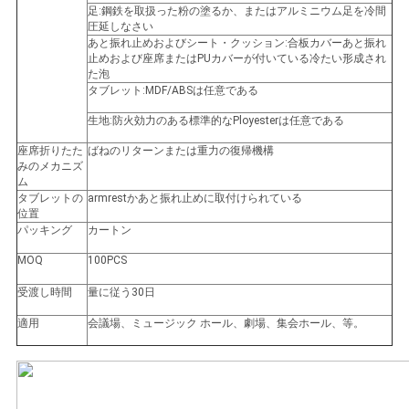
し
足:鋼鉄を取扱った粉の塗るか、またはアルミニウム足を冷間
圧延しなさい
な
あと振れ止めおよびシート・クッション:合板カバーあと振れ
止めおよび座席またはPUカバーが付いている冷たい形成され
さ
た泡
タブレット:MDF/ABSは任意である
い
生地:防火効力のある標準的なPloyesterは任意である
座席折りたた
ばねのリターンまたは重力の復帰機構
みのメカニズ
地
ム
タブレットの
armrestかあと振れ止めに取付けられている
図
位置
パッキング
カートン
MOQ
100PCS
PRIVACY
受渡し時間
量に従う30日
POLICY
適用
会議場、ミュージック ホール、劇場、集会ホール、等。