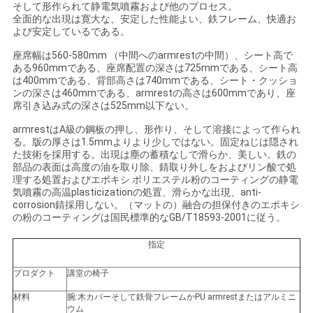
そして形作られて静電気噴霧および他のプロセス。
い
全面的な出現は寛大な、安定した性能よい、鉄フレーム、快適お
よび安定しているである。
座席幅は560-580mm （中間へのarmrestの中間）、シート高で
ブ
ある960mmである、座席配置の深さは725mmである、シート高
は400mmである、背部高さは740mmである、シート・クッショ
ンの深さは460mmである、armrestの高さは600mmであり、座
ロ
席引き込み式の深さは525mm以下ない。
グ
armrestはA級の鋼板の押し、形作り、そして溶接によって作られ
る。版の厚さは1.5mmよりより少しではない。固定ねじは隠され
た技術を採用する。出現は塵の蓄積なしで滑らか、美しい。鉄の
部品の表面は高度の油を取り除、錆取り外しをおよびリン酸で処
引
理する処置およびエポキシ ポリエステル粉のコーティングの静電
気噴霧の高温plasticizationの処置、滑らかな出現、anti-
用
corrosion錆採用しない。（マットの）融合の担保付きのエポキシ
の粉のコーティングは国民標準的なGB/T18593-2001に従う。
を
指定
要
プロダクト
講堂の椅子
求
材料
腕:木カバーそして鉄骨フレームかPU armrestまたはアルミニ
ウム