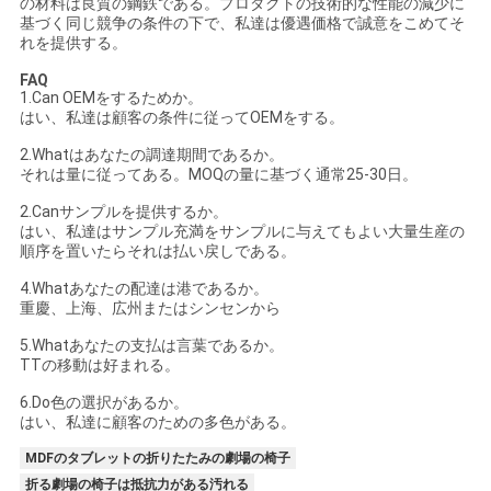
の材料は良質の鋼鉄である。プロダクトの技術的な性能の減少に
基づく同じ競争の条件の下で、私達は優遇価格で誠意をこめてそ
れを提供する。
FAQ
1.Can OEMをするためか。
はい、私達は顧客の条件に従ってOEMをする。
2.Whatはあなたの調達期間であるか。
それは量に従ってある。MOQの量に基づく通常25-30日。
2.Canサンプルを提供するか。
はい、私達はサンプル充満をサンプルに与えてもよい大量生産の
順序を置いたらそれは払い戻しである。
4.Whatあなたの配達は港であるか。
重慶、上海、広州またはシンセンから
5.Whatあなたの支払は言葉であるか。
TTの移動は好まれる。
6.Do色の選択があるか。
はい、私達に顧客のための多色がある。
MDFのタブレットの折りたたみの劇場の椅子
折る劇場の椅子は抵抗力がある汚れる