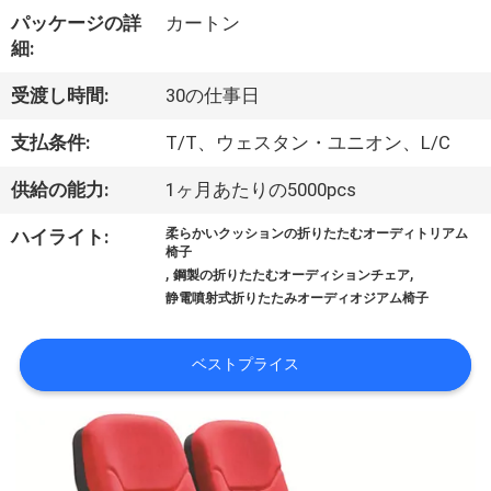
達
パッケージの詳
カートン
に
細:
つ
受渡し時間:
30の仕事日
い
支払条件:
T/T、ウェスタン・ユニオン、L/C
て
供給の能力:
1ヶ月あたりの5000pcs
ハイライト:
柔らかいクッションの折りたたむオーディトリアム
工
椅子
,
,
鋼製の折りたたむオーディションチェア
場
静電噴射式折りたたみオーディオジアム椅子
旅
ベストプライス
行
品