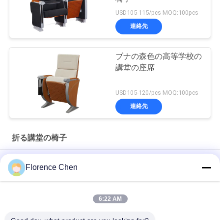
USD105-115/pcs MOQ:100pcs
連絡先
ブナの森色の高等学校の
講堂の座席
USD105-120/pcs MOQ:100pcs
連絡先
折る講堂の椅子
安定したPPはタブレットなしで折る講堂の椅子を裏表紙
Florence Chen
VIPの移動可能な鋼鉄足の折りたたみの講堂は隠されたタブレッ
トによって議長を務める
6:22 AM
柔らかいクッションの静電気のスプレーの鋼鉄折る講堂の椅子