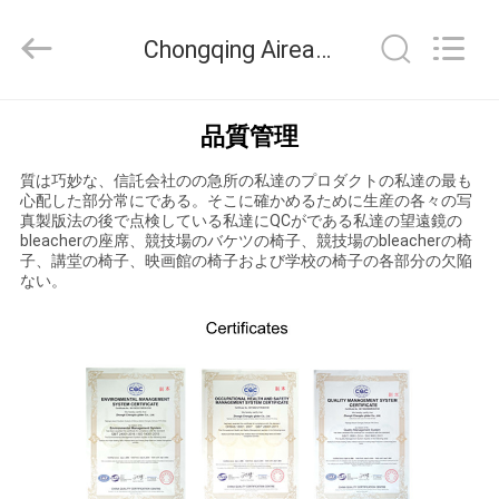
座
席
Chongqing Aireach Commercial Co.,Ltd 品質管理
supplier.
Copyright
©
2021
-
家
2026
品質管理
Chongqing
Aireach
Commercial
Co.,Ltd.
質は巧妙な、信託会社のの急所の私達のプロダクトの私達の最も
プ
All
心配した部分常にである。そこに確かめるために生産の各々の写
Rights
Reserved.
真製版法の後で点検している私達にQCがである私達の望遠鏡の
ロ
bleacherの座席、競技場のバケツの椅子、競技場のbleacherの椅
子、講堂の椅子、映画館の椅子および学校の椅子の各部分の欠陥
ダ
ない。
ク
ト
私