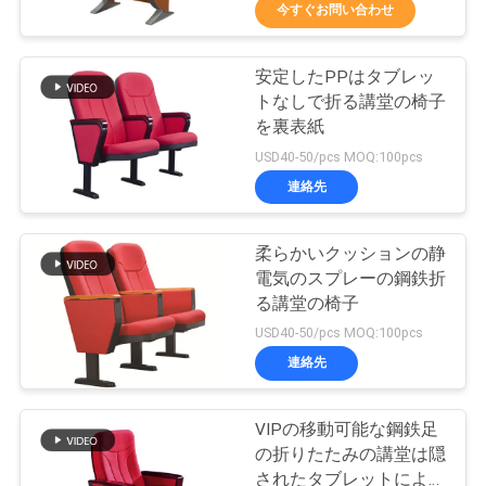
達
今すぐお問い合わせ
に
安定したPPはタブレッ
つ
16
トなしで折る講堂の椅子
い
プラスチックブリ
を裏表紙
USD40-50/pcs MOQ:100pcs
て
ーチャーの座席
連絡先
工
柔らかいクッションの静
電気のスプレーの鋼鉄折
場
る講堂の椅子
22
旅
USD40-50/pcs MOQ:100pcs
競技場の折り畳むこ
連絡先
行
とのできる座席
VIPの移動可能な鋼鉄足
品
の折りたたみの講堂は隠
されたタブレットによっ