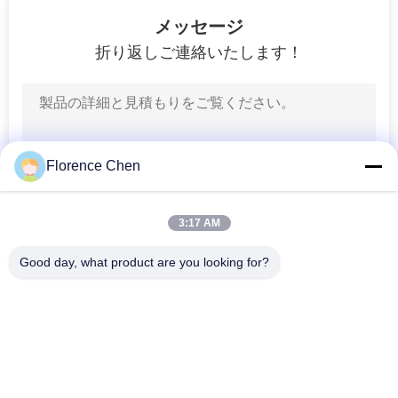
12
メッセージ
折り返しご連絡いたします！
訓練部屋の椅子
Florence Chen
14
3:17 AM
空港待っている椅子
Good day, what product are you looking for?
人気カテゴリ
すべて
引き込み式のブリー
望遠鏡のブリーチャ
チャーの座席
ーの座席