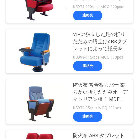
質
て議長を務める
USD78-100/pcs MOQ:100pcs
管
連絡先
12
理
VIPの独立した足の折り
携帯用屋外の観覧席
たたみの講堂はABSタブ
私
レットによって議長を務
める
USD98-115/pcs MOQ:100pcs
達
連絡先
に
連
防火布 複合板カバー 柔
12
らかい折りたたみオーデ
折り畳み式の競技場
絡
ィトリアン椅子 MDF タ
ブレット
USD70-95/pcs MOQ:100pcs
し
の座席
連絡先
な
さ
防火布 ABS タブレット