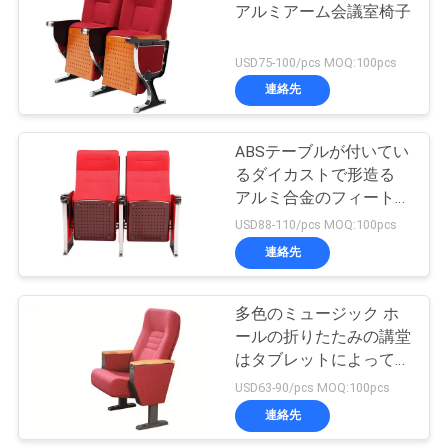
アルミアーム会議室椅子
い
43
USD75-100/pcs MOQ:100pcs
連絡先
BLOG
折る講堂の椅子
ABSテーブルが付いてい
引
るダイカストで形造る
アルミ合金のフィートの
用
劇場の座席
USD88-110/pcs MOQ:100pcs
を
連絡先
13
要
多色のミュージック ホ
映画館の椅子
求
ールの折りたたみの講堂
し
はタブレットによって議
長を務める
USD63-90/pcs MOQ:100pcs
な
連絡先
さ