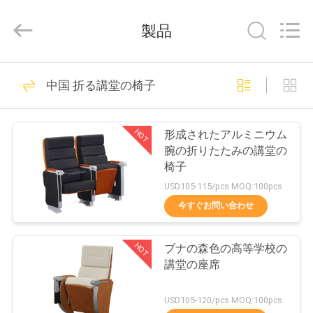
座
席
製品
supplier.
Copyright
©
2021
-
家
33
2026
Chongqing
中国 折る講堂の椅子
引き込み式のブリ
Aireach
Commercial
Co.,Ltd.
プ
All
ーチャーの座席
Rights
HOT
形成されたアルミニウム
Reserved.
ロ
腕の折りたたみの講堂の
椅子
ダ
USD105-115/pcs MOQ:100pcs
ク
今すぐお問い合わせ
23
ト
望遠鏡のブリーチ
HOT
ブナの森色の高等学校の
講堂の座席
ャーの座席
私
USD105-120/pcs MOQ:100pcs