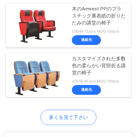
木のArmrest PPのプラ
い
12
スチック裏表紙の折りた
机が付いている講
たみの講堂の椅子
地
USD49-75/pcs MOQ:100pcs
堂の椅子
連絡先
図
カスタマイズされた多数
PRIVACY
色の柔らかい背部折る講
堂の椅子
POLICY
12
USD58-80/pcs MOQ:100pcs
連絡先
学生の机椅子
多くを見て下さい