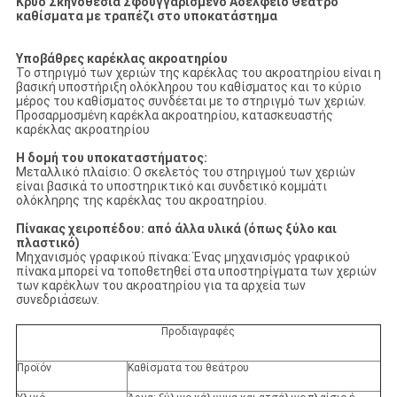
Κρύο Σκηνοθεσία Σφουγγαρισμένο Αδελφείο Θέατρο
καθίσματα με τραπέζι στο υποκατάστημα
Υποβάθρες καρέκλας ακροατηρίου
Το στηριγμό των χεριών της καρέκλας του ακροατηρίου είναι η
βασική υποστήριξη ολόκληρου του καθίσματος και το κύριο
μέρος του καθίσματος συνδέεται με το στηριγμό των χεριών.
Προσαρμοσμένη καρέκλα ακροατηρίου, κατασκευαστής
καρέκλας ακροατηρίου
Η δομή του υποκαταστήματος:
Μεταλλικό πλαίσιο: Ο σκελετός του στηριγμού των χεριών
είναι βασικά το υποστηρικτικό και συνδετικό κομμάτι
ολόκληρης της καρέκλας του ακροατηρίου.
Πίνακας χειροπέδου: από άλλα υλικά (όπως ξύλο και
πλαστικό)
Μηχανισμός γραφικού πίνακα: Ένας μηχανισμός γραφικού
πίνακα μπορεί να τοποθετηθεί στα υποστηρίγματα των χεριών
των καρέκλων του ακροατηρίου για τα αρχεία των
συνεδριάσεων.
Προδιαγραφές
Προϊόν
Καθίσματα του θεάτρου