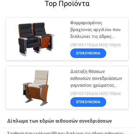
Top Προϊόντα
Φορμαρισμένος
βραχίονας αργιλίου που
διπλώνει τις έδρες
αιθουσών συνεδριάσεων
USD105-115/pcs MOQ:100pcs
ΕΠΙΚΟΙΝΩΝΊΑ
Διάταξη θέσεων
αιθουσών συνεδριάσεων
γυμνασίου χρώματος
ξύλου οξιών
USD105-120/pcs MOQ:100pcs
ΕΠΙΚΟΙΝΩΝΊΑ
Δίπλωμα των εδρών αιθουσών συνεδριάσεων
Σταθερή πίσω κάλυψη PP που διπλώνει τις έδρες αιθουσών