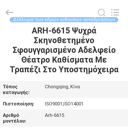
2026
Chongqing
Aireach
Commercial
Co.,Ltd.
Δίπλωμα των εδρών αιθουσών συνεδριάσεων
All
Rights
Reserved.
ARH-6615 Ψυχρά
ΣΠΊΤΙ
Σκηνοθετημένο
ΠΡΟΪΌΝΤΑ
Σφουγγαρισμένο Αδελφείο
Θέατρο Καθίσματα Με
ΠΕΡΊΠΟΥ
Τραπέζι Στο Υποστημόχειρα
ΕΜΕΊΣ
Τόπος
Chongqing, Κίνα
καταγωγής:
ΓΎΡΟΣ
ΕΡΓΟΣΤΑΣΊΩΝ
Πιστοποίηση:
ISO9001,ISO14001
Αριθμό
Arh-6615
ΠΟΙΟΤΙΚΌΣ
μοντέλου: