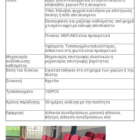
Υλικό
Άρμα: ξύλινο κάλυμμα και ατσάλινο πλαίσιο ή
υποβοηθός χεριών PU ή αλουμίνιο
Τόπο: Χάλυβας ψυχρού κυλίνδρου με επίστρωση
σκόνης ή πόδι από αλουμίνιο
Επισκεφαλές και μαξιλάρι καθίσματος: από ψυχρά
χτισμένο αφρό με κάλυψη από πλακέτο
Πίνακας: MDF/ABS είναι προαιρετικά
Υφάσματα: Τυποποιημένο πολυεστέρας,
ανθεκτικό στη φωτιά είναι προαιρετικό
Μηχανισμός
Μηχανισμός επιστροφής ελαστικών ή
αναδίπλωσης
μηχανισμός επιστροφής βαρύτητας
καθίσματος
Θέση του δισκίου
Εγκαταστάθηκαν στο στηρίγμα των χεριών ή της
πλάτης
Συσκευή
Καρτόνι
Τροποποιημένο
100PCS
Χρόνος παράδοσης
30 ημέρες ανάλογα με την ποσότητα
Εφαρμογή
Αίθουσα συνεδριάσεων, μουσική αίθουσα,
θέατρο, αίθουσα συνεδριάσεων, κλπ.