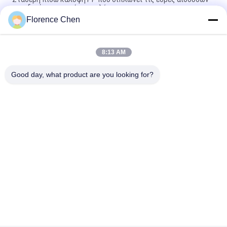
συνεδριάσεων χωρίς ταμπλέτα
Florence Chen
Πόδι VIP κινητό χάλυβα που διπλώνει τις έδρες αιθουσών
συνεδριάσεων με την κρυμμένη ταμπλέτα
8:13 AM
Μαλακός χάλυβας ψεκασμού μαξιλαριών ηλεκτροστατικός
που διπλώνει τις έδρες αιθουσών συνεδριάσεων
Good day, what product are you looking for?
Λαϊκή κατηγορία
Όλα
Εισελκόμενη 
Τηλεσκοπική 
Διάταξη Θέσεων 
Διάταξη Θέσεων 
Λευκαντών
Λευκαντών
Πλαστικό Κάθισμα 
Καθίσματα Κάδων 
Λευκαντών
Σταδίων
Φορητοί Υπαίθριοι 
Πτυσσόμενα 
Λευκαντές
Καθίσματα Σταδίων
Δίπλωμα Των 
Καρέκλες 
Εδρών Αιθουσών 
Κινηματογράφων