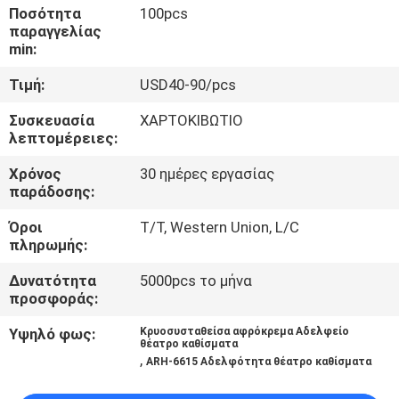
ΈΛΕΓΧΟΣ
Ποσότητα
100pcs
παραγγελίας
min:
ΜΑΣ
Τιμή:
USD40-90/pcs
ΕΛΆΤΕ
Συσκευασία
ΧΑΡΤΟΚΙΒΩΤΙΟ
ΣΕ
λεπτομέρειες:
ΕΠΑΦΉ
Χρόνος
30 ημέρες εργασίας
ΜΕ
παράδοσης:
Όροι
T/T, Western Union, L/C
ΙΣΤΟΛΌΓΙΟ
πληρωμής:
Δυνατότητα
5000pcs το μήνα
προσφοράς:
ΖΗΤΉΣΤΕ
ΈΝΑ
Υψηλό φως:
Κρυοσυσταθείσα αφρόκρεμα Αδελφείο
θέατρο καθίσματα
,
ΑΠΌΣΠΑΣΜΑ
ARH-6615 Αδελφότητα θέατρο καθίσματα