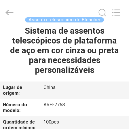
2026
Chongqing
Aireach
Commercial
Co.,Ltd.
Assento telescópico do Bleacher
All
Rights
Reserved.
Sistema de assentos
CASA
telescópicos de plataforma
PRODUTOS
de aço em cor cinza ou preta
para necessidades
SOBRE
personalizáveis
NÓS
Lugar de
China
origem:
EXCURSÃO
DA
Número do
ARH-7768
modelo:
FÁBRICA
Quantidade de
100pcs
ordem mínima: