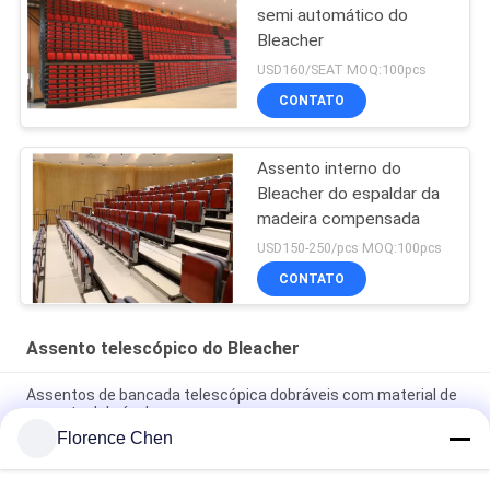
semi automático do
Bleacher
USD160/SEAT MOQ:100pcs
CONTATO
Assento interno do
Bleacher do espaldar da
madeira compensada
USD150-250/pcs MOQ:100pcs
CONTATO
Assento telescópico do Bleacher
Assentos de bancada telescópica dobráveis com material de
assento dobrável
Florence Chen
Purificador telescópico em camadas com opção de piso de
compensado ou PVC com corredor e corrimão