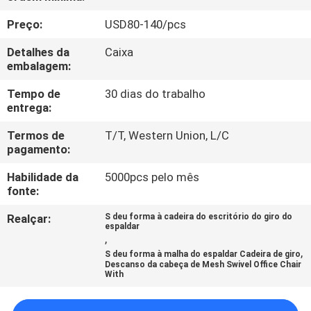
CONTROLE
Preço:
USD80-140/pcs
DA
Detalhes da
Caixa
QUALIDADE
embalagem:
Tempo de
30 dias do trabalho
CONTACTE-
entrega:
NOS
Termos de
T/T, Western Union, L/C
pagamento:
BLOG
Habilidade da
5000pcs pelo mês
fonte:
PEÇA
Realçar:
S deu forma à cadeira do escritório do giro do
espaldar
UMAS
,
,
S deu forma à malha do espaldar Cadeira de giro
CITAÇÕES
Descanso da cabeça de Mesh Swivel Office Chair
With
MAPA