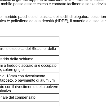
to mobile possa essere esteso e contratto facilmente senza devia
del morbido pacchetto di plastica dei sedili di piegatura posteriore 
plastica è: polietilene ad alta densità (HDPE), il materiale di sed
ere telescopica del Bleacher della
freddo della schiuma
ini a freddo d'acciaio si è occupato
, colore grigio
 di 18mm con rivestimento
 tappeto, o pavimento di alumium
iaio con il rivestimento della polvere
ltativo
enale del compensato