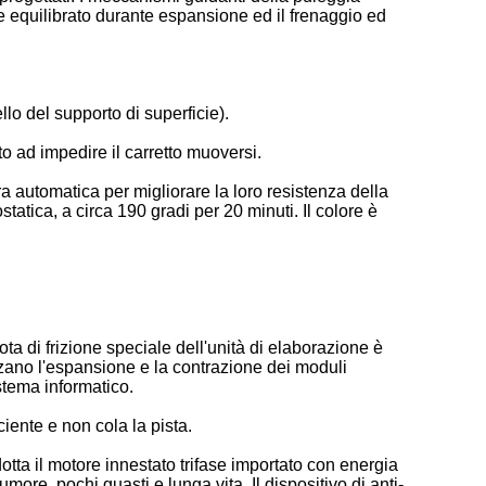
e equilibrato durante espansione ed il frenaggio ed
llo del supporto di superficie).
to ad impedire il carretto muoversi.
ra automatica per migliorare la loro resistenza della
tatica, a circa 190 gradi per 20 minuti. Il colore è
ta di frizione speciale dell'unità di elaborazione è
izzano l'espansione e la contrazione dei moduli
istema informatico.
ciente e non cola la pista.
tta il motore innestato trifase importato con energia
more, pochi guasti e lunga vita. Il dispositivo di anti-