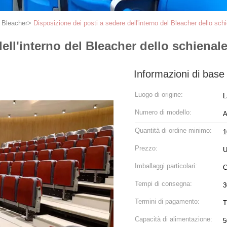
l Bleacher
>
Disposizione dei posti a sedere dell'interno del Bleacher dello sc
dell'interno del Bleacher dello schiena
Informazioni di base
Luogo di origine:
L
Numero di modello:
A
Quantità di ordine minimo:
1
Prezzo:
U
Imballaggi particolari:
C
Tempi di consegna:
3
Termini di pagamento:
T
Capacità di alimentazione:
5