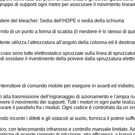
gruppo di supporti ogni metro per assicurare il movimento linear
 sedere del bleacher: Sedia dell'HDPE o sedia della schiuma
ito di un punto a forma di scatola (il mestiere è lo stesso di que
ente utilizza l'attrezzatura all'angolo della colonna ed è destina
ciaio sono tutte elettrostatico spruzzate sulla linea di spruzzatu
 ossidare il rivestimento della polvere dalla spruzzatura elettros
terruttore di comando mobile per eseguire in avanti ed indietro.
to alla trasmissione dell'ingranaggio di azionamento e l'ampia ruo
vere il movimento dei supporti. Tutti i motori in ogni parte real
curare il parallelo fra i moduli. Ogni codice è controllato da un s
incontri i difetti e gli ostacoli al suolo, fornisca il potere suffi
ico, con telecomando infrarosso e controllo manuale limitato. Ado
stiche di grande rapporto di riduzione, alta efficienza, a basso ru