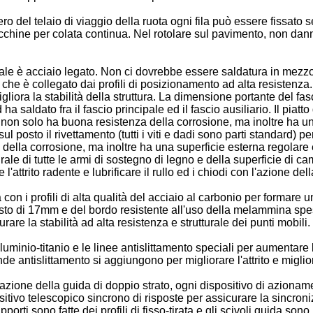
mero del telaio di viaggio della ruota ogni fila può essere fissat
 macchine per colata continua. Nel rotolare sul pavimento, non da
riale è acciaio legato. Non ci dovrebbe essere saldatura in mezzo a
 che è collegato dai profili di posizionamento ad alta resistenza
gliora la stabilità della struttura. La dimensione portante del 
a saldato fra il fascio principale ed il fascio ausiliario. Il piatt
 non solo ha buona resistenza della corrosione, ma inoltre ha una
sul posto il rivettamento (tutti i viti e dadi sono parti standard) 
lla corrosione, ma inoltre ha una superficie esterna regolare e pul
le di tutte le armi di sostegno di legno e della superficie di cam
 l'attrito radente e lubrificare il rullo ed i chiodi con l'azione de
con i profili di alta qualità del acciaio al carbonio per formare 
to di 17mm e del bordo resistente all'uso della melammina spess
curare la stabilità ad alta resistenza e strutturale dei punti mobili.
lluminio-titanio e le linee antislittamento speciali per aumentare 
 antislittamento si aggiungono per migliorare l'attrito e migliora
azione della guida di doppio strato, ogni dispositivo di azionamen
itivo telescopico sincrono di risposte per assicurare la sincron
rti sono fatte dei profili di fisso-tirata e gli scivoli guida son