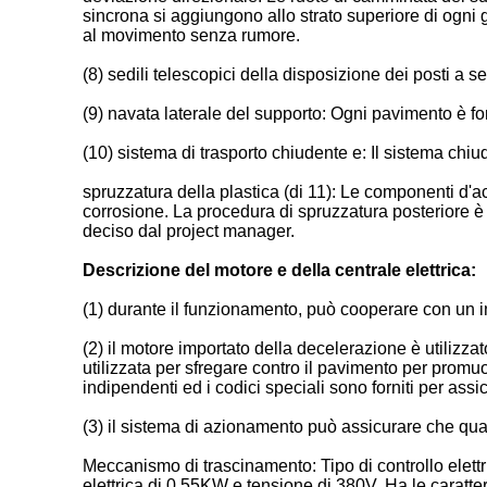
sincrona si aggiungono allo strato superiore di ogni 
al movimento senza rumore.
(8) sedili telescopici della disposizione dei posti a
(9) navata laterale del supporto: Ogni pavimento è forn
(10) sistema di trasporto chiudente e: Il sistema chiud
spruzzatura della plastica (di 11): Le componenti d'ac
corrosione. La procedura di spruzzatura posteriore è di
deciso dal project manager.
Descrizione del motore e della centrale elettrica:
(1) durante il funzionamento, può cooperare con un in
(2) il motore importato della decelerazione è utilizza
utilizzata per sfregare contro il pavimento per promuo
indipendenti ed i codici speciali sono forniti per assi
(3) il sistema di azionamento può assicurare che quando 
Meccanismo di trascinamento: Tipo di controllo elettr
elettrica di 0.55KW e tensione di 380V. Ha le caratteri