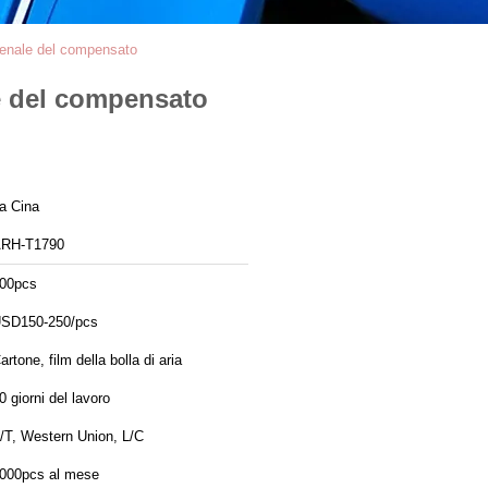
hienale del compensato
le del compensato
a Cina
RH-T1790
00pcs
SD150-250/pcs
artone, film della bolla di aria
0 giorni del lavoro
/T, Western Union, L/C
000pcs al mese