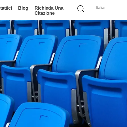
Italian
attici
Blog
Richieda Una
Citazione