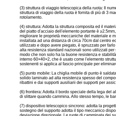
(3) struttura di viaggio telescopica della ruota: Il nu
struttura di viaggio della ruota è fornita di più di 3
rotolamento.
(4) struttura: Adotta la struttura composita ed il mate
del piatto d'acciaio dell'elemento portante è ≥2.5mm,
migliorare le proprietà meccaniche del materiale e mi
installata ad una distanza di circa 70cm dal centro ed h
utilizzato e dopo avere piegato, è spruzzato per farlo
alta resistenza standard nazionali sono utilizzati per 
modo che non solo ha la buone resistenza e stabilità de
interno 60×40×2, che è usato come l'elemento struttura
sostenenti si applica al fascio principale per eliminare
(5) punto mobile: La chiglia mobile di punto è saldata 
solido laminato ad alta resistenza spesso del compos
ribattini e dai supporti ausiliarii dei supporti per assi
(6) frontiera: Adotta il bordo speciale della lega del a
di slittare quando cammina. Allo stesso tempo, le bande
(7) dispositivo telescopico sincrono: adotta la progett
sostegno del supporto adotta il tipo meccanico dispos
deviazione direzionale. Le ruote di camminata dei suppo