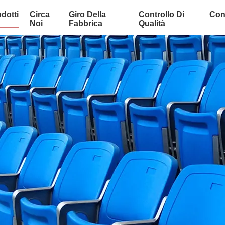
dotti
Circa
Giro Della
Controllo Di
Cont
Noi
Fabbrica
Qualità