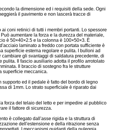
o secondo la dimensione ed i requisiti della sede. Ogni
nneggierà il pavimento e non lascerà tracce di
i coni retinici di tutti i membri portanti. Lo spessore
. Può aumentare la forza e la durezza del materiale,
fascio è 50×40×2.5 e la colonna è 100×50×3. È
o d'acciaio laminato a freddo con portata sufficiente è
 superficie esterna regolare e pulita. I bulloni ad
per cambiare gli svantaggi di saldatura precedente, di
ita. Il fascio ausiliario adotta il profilo arrotolato
minata. Il braccio di sostegno fra le strutture
lla superficie meccanica.
un supporto ed il pedale è fatto del bordo di legno
a di 1mm. Lo strato superficiale è riparato dai
la forza del telaio del letto e per impedire al pubblico
re il fattore di sicurezza.
to è collegato dall'asse rigida e la struttura di
izzazione dell'estensione e della ritrazione senza
o progettati. I meccanismi guidanti della puleggia