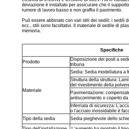
deviazione è installato per assicurare che il suppor
rumore di lavoro basso e non graffia il pavimento.
Può essere abbinato con vari stili dei sedili: i sedili 
ecc., stili sono facoltativi. Il materiale di sedile di 
memoria.
Specifiche
Disposizione dei posti a sed
Prodotto
tribuna
Sedia: Sedia modellatura a 
Struttura della struttura: Lam
del rivestimento della polvere
Materiale
Pavimentazione: compensato
antiscorrimento o coperto da
Inferriata di sicurezza: L'acc
o l'acciaio inossidabile è faco
Tipo della sedia
Sedia pieghevole dello schi
Tipo dell'installazione
L'aumento ha montato il tipo