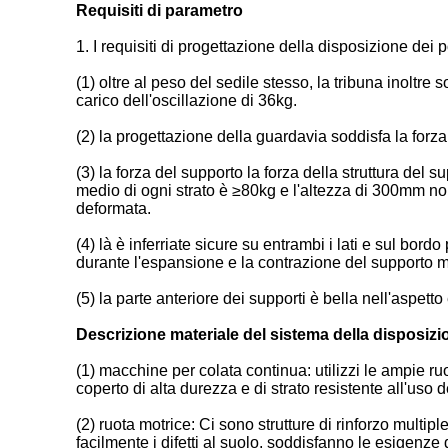
Requisiti di parametro
1. I requisiti di progettazione della disposizione dei
(1) oltre al peso del sedile stesso, la tribuna inoltr
carico dell'oscillazione di 36kg.
(2) la progettazione della guardavia soddisfa la for
(3) la forza del supporto la forza della struttura del s
medio di ogni strato è ≥80kg e l'altezza di 300mm non
deformata.
(4) là è inferriate sicure su entrambi i lati e sul bor
durante l'espansione e la contrazione del supporto m
(5) la parte anteriore dei supporti è bella nell'aspetto
Descrizione materiale del sistema della disposizi
(1) macchine per colata continua: utilizzi le ampie ruo
coperto di alta durezza e di strato resistente all'uso
(2) ruota motrice: Ci sono strutture di rinforzo multip
facilmente i difetti al suolo, soddisfanno le esigenze