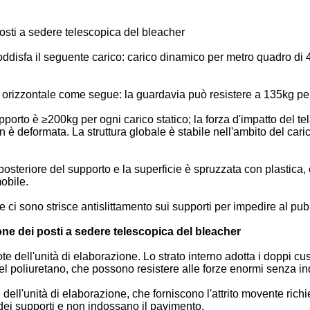
 posti a sedere telescopica del bleacher
e soddisfa il seguente carico: carico dinamico per metro quadro d
za orizzontale come segue: la guardavia può resistere a 135kg pe
upporto è ≥200kg per ogni carico statico; la forza d'impatto del tel
 è deformata. La struttura globale è stabile nell'ambito del cari
do posteriore del supporto e la superficie è spruzzata con plastica,
obile.
 e ci sono strisce antislittamento sui supporti per impedire al pubb
one dei posti a sedere telescopica del bleacher
te dell'unità di elaborazione. Lo strato interno adotta i doppi cus
 del poliuretano, che possono resistere alle forze enormi senza i
le dell'unità di elaborazione, che forniscono l'attrito movente ri
 dei supporti e non indossano il pavimento.