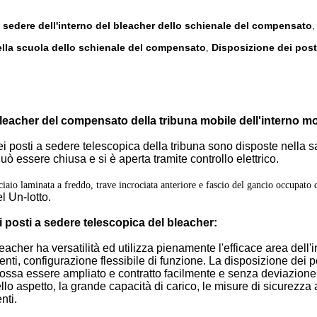
a sedere dell'interno del bleacher dello schienale del compensato
,
della scuola dello schienale del compensato
Disposizione dei post
,
leacher del compensato della tribuna mobile dell'interno mol
 posti a sedere telescopica della tribuna sono disposte nella sa
Può essere chiusa e si è aperta tramite controllo elettrico.
cciaio laminata a freddo, trave incrociata anteriore e fascio del gancio occupato 
l Un-lotto.
i posti a sedere telescopica del bleacher:
cher ha versatilità ed utilizza pienamente l'efficace area dell'int
enti, configurazione flessibile di funzione. La disposizione dei 
ossa essere ampliato e contratto facilmente e senza deviazione.
llo aspetto, la grande capacità di carico, le misure di sicurezza 
nti.