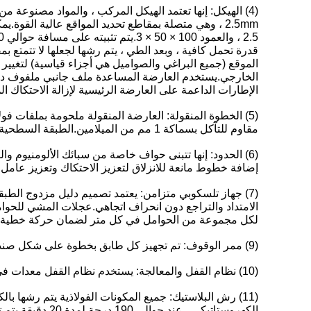
(4) الهيكل: إنها تعتمد الهيكل المركب ، والمواد مصنوع
قدرة تحمل كافية ، وبعد الطي ، يتم رشها لجعلها لا تتمتع 
الموقع (جميع البراغي والصواميل هي أجزاء قياسية) لتغيير 
الإطارات الداعمة على العارضة الرئيسية لإزالة الاحتكاك
مقاوم للتآكل بسماكة 1 مم من الميلامين.الطبقة السطحية مثبتة بالمسامير والحوامل المساعدة للحوامل لضمان القوة العالية والاستقرار الهيكلي للخطوات المتحركة.
(6) الحدود: إنها تتبنى حواف خاصة من سبائك الألومنيوم 
إضافة خطوط مانعة للانزلاق لتعزيز الاحتكاك وتعزيز عامل ا
(7) جهاز تلسكوبي متزامن: يعتمد تصميم دليل مزدوج الطب
الامتداد والتراجع دون انحراف اتجاهي.عجلات المشي للحوام
لكل مجموعة من الحوامل في كل متر لضمان حركة خطية متوا
(9) ممر الوقوف: تم تجهيز كل طابق بخطوة على شكل صندوق (المركبة هي نفسها الموجودة على سطح الحامل).
(10) نظام القفل والمعالجة: يستخدم نظام القفل معدات في زاوية العمود وهو مصمم لمنع العربة من الحركة.
(11) رش البلاستيك: جميع المكونات الفولاذية يتم رشها 
الكهروستاتيكي ، عند حوالي 190 درجة لمدة 20 دقيقة.يتم تحديد اللون من قبل مدير المشروع.