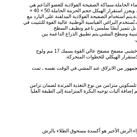
اء الحاملة.سماكة الصفيحة الفولاذية للعضو الداعم هي
2.5mm ، وهي متصلة بمقاطع تحديد المواقع عالية القوة.يمكن أن يزيد من قوة وصلابة المادة ، ويحسن الخواص الميكانيكية للمادة ، ويعزز استقرار الهيكل.حجم الحزمة الحاملة 50 × 40 ×
رئيسية والعارضة المساعدة.يتم استخدام الصفيحة الفولاذية المدلفنة على البارد مع
ُستخدم البراغي القياسية الوطنية عالية القوة للتثبيت في
، بل تتميز أيضًا بملمس ناعم ونظيف السطح
كعنصر هيكلي لكل أذرع الدعم الخشبية وسطح المشي.يتم تطبيق الذراع الداعمة بين
.
(5) الخطوة المنقولة: العارضة المنقولة ملحومة بملفات فولاذية كربونية عالية الجودة لتشكيل دعامة ، والدواسة مصنوعة من لوح خشبي مصفح مصفح عالي القوة بسمك 17 مم ولوح
 الجمهور من الانزلاق عند المشي.في الوقت نفسه ، تمت
 تلسكوبي متزامن من نوع التغذية المرتدة لضمان تزامن
فة آليات توجيه البكرة المتزامنة إلى الطبقة العليا
إجراء الرش الأخير هو أكسدة مسحوق الطلاء بالرش