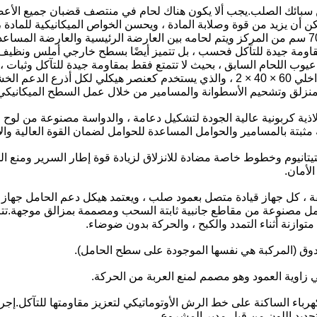
ة من سبائك الصلب.يجب ألا يكون هناك لحام في منتصف قضبان جميع الأعض
2.5 ، والعمود 100 × 50 × 3.يتم تثبيته على مسافة حوالي 70 سم من المركز ويتم لحامه بين العارضة ال
بمقاومة جيدة للتآكل فحسب ، بل تتميز أيضًا بسطح خارجي أملس ونظيف.ت
عيوب اللحام السابق ، بحيث لا تتمتع فقط بمقاومة جيدة للتآكل وثبات 
الخارجي.يستخدم العارضة المساعدة ملف جانبي ملفوف داخلي 60 × 40 × 2 ، والذي يستخدم 
 المنزلق وتشحيم الأسطوانة والمسامير من خلال عمل السطح الميكانيكي
والتيتانيوم وخطوط خاصة مضادة للانزلاق لزيادة قوة إطار السرير ومنع
لأمان.
قة ، كل جهاز قيادة متصل بعمود صلب ، ويعتمد هيكل دعم الحامل جهاز
ل مصنوعة من مقاطع جانبية ثابتة السحب ومصممة بمزالق موجهة.تتم إضا
زنة أثناء التمدد والكبح ، والحركة بدون ضوضاء.
بالكهرباء الساكنة على خط الرش الأوتوماتيكي لتعزيز مقاومتها للتآكل.