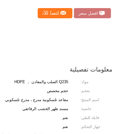
ﺎﺘﺼﻟ ﺍﻶﻧ
افضل سعر
معلومات تفصيلية
مواد:
Q235 الصلب والمعادن ， HDPE
بحجم:
حجم مخصص
اسم المنتج:
مقاعد تلسكوبية مدرج ، مدرج تلسكوبي
خاصية:
مسند ظهر الخشب الرقائقي
قابلة للطي:
نعم
جهاز التحكم:
نعم