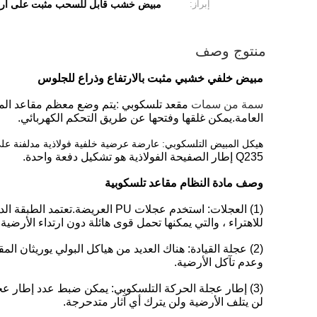
إبراز:
مبيض خشب قابل للسحب مثبت على ارت
منتوج وصف
مبيض خلفي خشبي مثبت بالارتفاع وذراع للجلوس
سمة من سمات
مقعد تلسكوبي
:
يتم وضع معظم مقاعد المنص
العامة.يمكن غلقها وفتحها عن طريق التحكم الكهربائي.
هيكل المبيض التلسكوبي: عارضة عرضية خلفية فولاذية مدلفنة على
Q235 إطار الصفيحة الفولاذية هو تشكيل دفعة واحدة.
وصف مادة النظام
مقاعد تلسكوبية
(1) العجلات: استخدم عجلات PU 
للاهتراء ، والتي يمكنها تحمل قوى هائلة دون ارتداء الأرضية.
(2) عجلة القيادة: هناك العديد من هياكل البولي يوريثان ال
وعدم تآكل الأرضية.
لن يتلف الأرضية ولن يترك أي آثار متدحرجة.