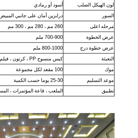
لون الهيكل الصلب
أسود أو رمادي
السور
درابزين أمان على جانبي المبيض 
مرحله اعلى
260 مم ، 280 مم ، 300 مم
عرض الخطوة
700-900 ملم
عرض خطوة درج
800-1000 ملم
التعبئة
كيس منسوج PP ، كرتون ، فيلم فقاعة الهواء
موك
100 مقعد لكل مجموعة
موعد التسليم
25-30 يوما حسب الكمية
تطبيق
الملعب ، قاعة المؤتمرات ، المس