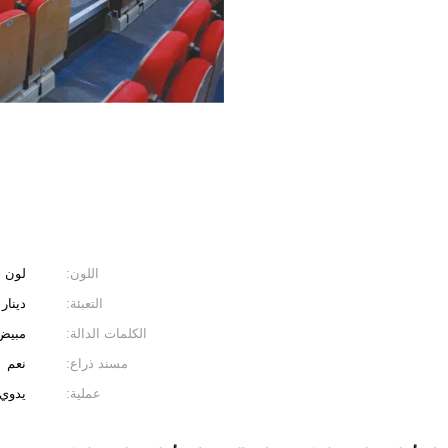
اللون:
لون 
التعبئة:
دينار
الكلمات الدالة:
مبيض
مسند ذراع:
نعم
عملية:
يدوي 