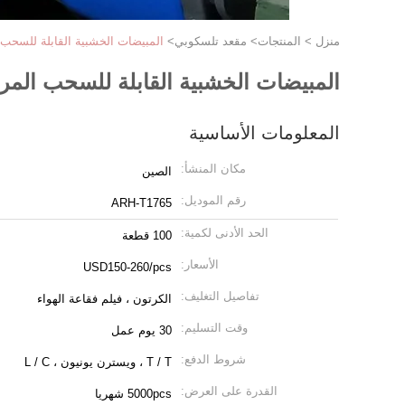
منزل
>
المنتجات
>
مقعد تلسكوبي
>
المبيضات الخشبية القابلة للسحب 
المبيضات الخشبية القابلة للسحب المرت
المعلومات الأساسية
مكان المنشأ:
الصين
رقم الموديل:
ARH-T1765
الحد الأدنى لكمية:
100 قطعة
الأسعار:
USD150-260/pcs
تفاصيل التغليف:
الكرتون ، فيلم فقاعة الهواء
وقت التسليم:
30 يوم عمل
شروط الدفع:
T / T ، ويسترن يونيون ، L / C
القدرة على العرض:
5000pcs شهريا