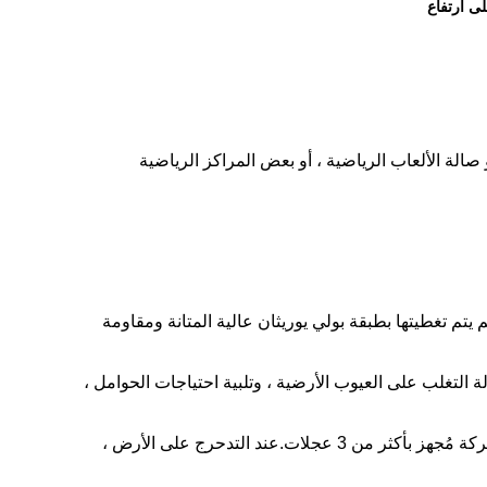
ى ارتفاع
لة الألعاب الرياضية ، أو بعض المراكز الرياضية
يلون ، ثم يتم تغطيتها بطبقة بولي يوريثان عالية المتانة ومقاومة
ولة التغلب على العيوب الأرضية ، وتلبية احتياجات الحوامل ،
(3) إطار عجلة الحركة التلسكوبي: يمكن ضبط عدد إطار عجلة الحركة لكل صف وفقًا لحجم ومتطلبات المكان.كل إطار عجلة متحركة مُجهز بأكثر من 3 عجلات.عند التدحرج على الأرض ،