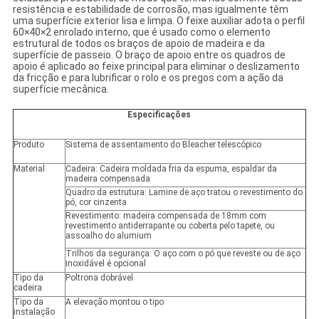
resistência e estabilidade de corrosão, mas igualmente têm
uma superfície exterior lisa e limpa. O feixe auxiliar adota o perfil
60×40×2 enrolado interno, que é usado como o elemento
estrutural de todos os braços de apoio de madeira e da
superfície de passeio. O braço de apoio entre os quadros de
apoio é aplicado ao feixe principal para eliminar o deslizamento
da fricção e para lubrificar o rolo e os pregos com a ação da
superfície mecânica.
Especificações
Produto
Sistema de assentamento do Bleacher telescópico
Material
Cadeira: Cadeira moldada fria da espuma, espaldar da
madeira compensada
Quadro da estrutura: Lamine de aço tratou o revestimento do
pó, cor cinzenta
Revestimento: madeira compensada de 18mm com
revestimento antiderrapante ou coberta pelo tapete, ou
assoalho do alumium
Trilhos da segurança: O aço com o pó que reveste ou de aço
inoxidável é opcional
Tipo da
Poltrona dobrável
cadeira
Tipo da
A elevação montou o tipo
instalação