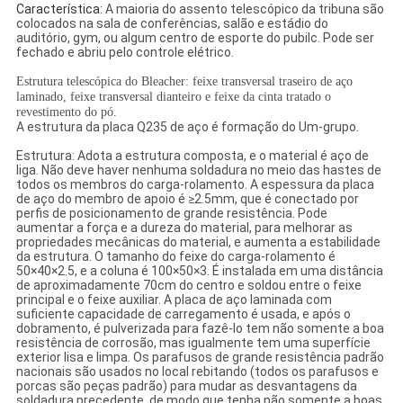
Característica:
A maioria do assento telescópico da tribuna são
colocados na sala de conferências, salão e estádio do
auditório, gym, ou algum centro de esporte do pubilc. Pode ser
fechado e abriu pelo controle elétrico.
Estrutura telescópica do Bleacher: feixe transversal traseiro de aço
laminado, feixe transversal dianteiro e feixe da cinta tratado o
revestimento do pó.
A estrutura da placa Q235 de aço é formação do Um-grupo.
Estrutura: Adota a estrutura composta, e o material é aço de
liga. Não deve haver nenhuma soldadura no meio das hastes de
todos os membros do carga-rolamento. A espessura da placa
de aço do membro de apoio é ≥2.5mm, que é conectado por
perfis de posicionamento de grande resistência. Pode
aumentar a força e a dureza do material, para melhorar as
propriedades mecânicas do material, e aumenta a estabilidade
da estrutura. O tamanho do feixe do carga-rolamento é
50×40×2.5, e a coluna é 100×50×3. É instalada em uma distância
de aproximadamente 70cm do centro e soldou entre o feixe
principal e o feixe auxiliar. A placa de aço laminada com
suficiente capacidade de carregamento é usada, e após o
dobramento, é pulverizada para fazê-lo tem não somente a boa
resistência de corrosão, mas igualmente tem uma superfície
exterior lisa e limpa. Os parafusos de grande resistência padrão
nacionais são usados no local rebitando (todos os parafusos e
porcas são peças padrão) para mudar as desvantagens da
soldadura precedente, de modo que tenha não somente a boas