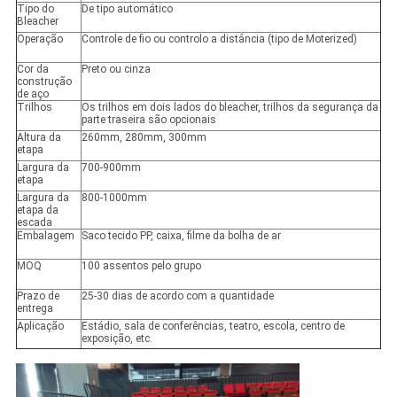
Tipo do
De tipo automático
Bleacher
Operação
Controle de fio ou controlo a distância (tipo de Moterized)
Cor da
Preto ou cinza
construção
de aço
Trilhos
Os trilhos em dois lados do bleacher, trilhos da segurança da
parte traseira são opcionais
Altura da
260mm, 280mm, 300mm
etapa
Largura da
700-900mm
etapa
Largura da
800-1000mm
etapa da
escada
Embalagem
Saco tecido PP, caixa, filme da bolha de ar
MOQ
100 assentos pelo grupo
Prazo de
25-30 dias de acordo com a quantidade
entrega
Aplicação
Estádio, sala de conferências, teatro, escola, centro de
exposição, etc.