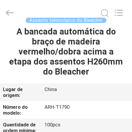
2026
Chongqing
Aireach
Commercial
Co.,Ltd.
Assento telescópico do Bleacher
All
Rights
Reserved.
A bancada automática do
CASA
braço de madeira
PRODUTOS
vermelho/dobra acima a
etapa dos assentos H260mm
SOBRE
do Bleacher
NÓS
Lugar de
China
origem:
EXCURSÃO
DA
Número do
ARH-T1790
modelo:
FÁBRICA
Quantidade de
100pcs
ordem mínima: