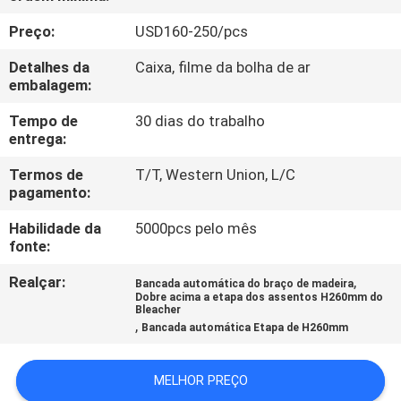
CONTROLE
Preço:
USD160-250/pcs
DA
Detalhes da
Caixa, filme da bolha de ar
QUALIDADE
embalagem:
Tempo de
30 dias do trabalho
CONTACTE-
entrega:
NOS
Termos de
T/T, Western Union, L/C
pagamento:
BLOG
Habilidade da
5000pcs pelo mês
fonte:
PEÇA
Realçar:
,
Bancada automática do braço de madeira
Dobre acima a etapa dos assentos H260mm do
UMAS
Bleacher
,
Bancada automática Etapa de H260mm
CITAÇÕES
MELHOR PREÇO
MAPA