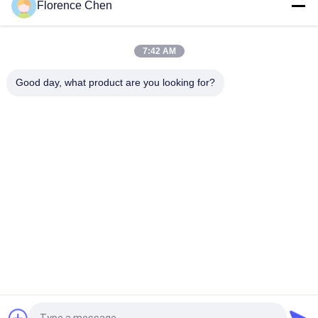
Florence Chen
Purificador telescópico em camadas com opção de piso de
compensado ou PVC com corredor e corrimão
7:42 AM
Esquadra telescópica de assento de tecido em plataforma de
aço para eventos
Good day, what product are you looking for?
Categorias populares
Todos
Assento Retrátil Do 
Assento 
Bleacher
Telescópico Do 
Bleacher
Bleacher Plástico 
Assentos De 
Seat
Cubeta Do Estádio
Bancada Exterior 
Assentos Dobráveis 
Portátil
Do Estádio
Cadeiras De 
Cadeiras Do Teatro 
Dobramento Do 
De Filme
Auditório