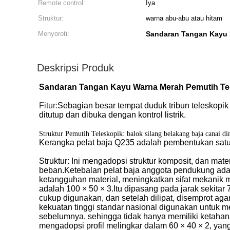
Remote control:
Iya
Struktur:
warna abu-abu atau hitam
Menyoroti:
Sandaran Tangan Kayu 
Deskripsi Produk
Sandaran Tangan Kayu Warna Merah Pemutih Tele
Fitur:
Sebagian besar tempat duduk tribun teleskopik 
ditutup dan dibuka dengan kontrol listrik.
Struktur Pemutih Teleskopik: balok silang belakang baja canai di
Kerangka pelat baja Q235 adalah pembentukan satu
Struktur: Ini mengadopsi struktur komposit, dan m
beban.Ketebalan pelat baja anggota pendukung adal
ketangguhan material, meningkatkan sifat mekanik m
adalah 100 × 50 × 3.Itu dipasang pada jarak sekitar
cukup digunakan, dan setelah dilipat, disemprot aga
kekuatan tinggi standar nasional digunakan untuk 
sebelumnya, sehingga tidak hanya memiliki ketahanan
mengadopsi profil melingkar dalam 60 × 40 × 2, ya