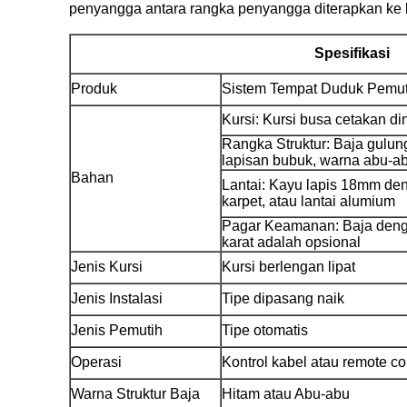
penyangga antara rangka penyangga diterapkan ke 
Spesifikasi
Produk
Sistem Tempat Duduk Pemut
Kursi: Kursi busa cetakan di
Rangka Struktur: Baja gulun
lapisan bubuk, warna abu-a
Bahan
Lantai: Kayu lapis 18mm deng
karpet, atau lantai alumium
Pagar Keamanan: Baja denga
karat adalah opsional
Jenis Kursi
Kursi berlengan lipat
Jenis Instalasi
Tipe dipasang naik
Jenis Pemutih
Tipe otomatis
Operasi
Kontrol kabel atau remote con
Warna Struktur Baja
Hitam atau Abu-abu