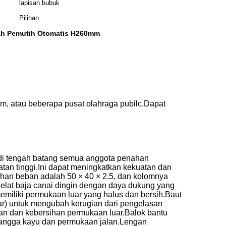
lapisan bubuk
Pilihan
h Pemutih Otomatis H260mm
gym, atau beberapa pusat olahraga pubilc.Dapat
n di tengah batang semua anggota penahan
an tinggi.Ini dapat meningkatkan kekuatan dan
nahan beban adalah 50 × 40 × 2.5, dan kolomnya
.Pelat baja canai dingin dengan daya dukung yang
 memiliki permukaan luar yang halus dan bersih.Baut
ar) untuk mengubah kerugian dari pengelasan
aran dan kebersihan permukaan luar.Balok bantu
nyangga kayu dan permukaan jalan.Lengan