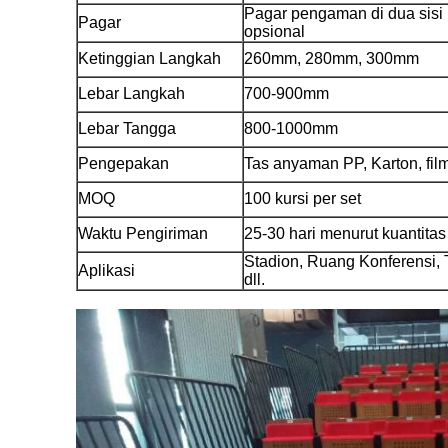
Pagar pengaman di dua sisi
Pagar
opsional
Ketinggian Langkah
260mm, 280mm, 300mm
Lebar Langkah
700-900mm
Lebar Tangga
800-1000mm
Pengepakan
Tas anyaman PP, Karton, fi
MOQ
100 kursi per set
Waktu Pengiriman
25-30 hari menurut kuantitas
Stadion, Ruang Konferensi, 
Aplikasi
dll.