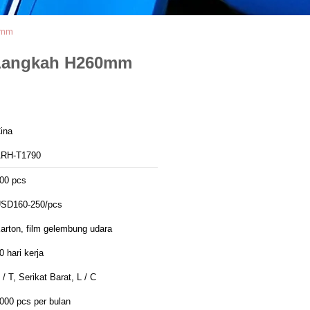
0mm
t Langkah H260mm
ina
RH-T1790
00 pcs
SD160-250/pcs
arton, film gelembung udara
0 hari kerja
 / T, Serikat Barat, L / C
000 pcs per bulan