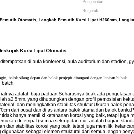
Pengobatan:
Bergerak:
Pemutih Otomatis
Langkah Pemutih Kursi Lipat H260mm
Langka
,
,
skopik Kursi Lipat Otomatis
ditempatkan di aula konferensi, aula auditorium dan stadion, 
ngin, balok silang depan dan balok penjepit ditangani dengan lapisan bubuk.
 batch.
aterialnya adalah baja paduan.Seharusnya tidak ada pengelasa
ah ≥2.5mm, yang dihubungkan dengan profil pemosisian kekuat
aterial, dan meningkatkan stabilitas struktur.Ukuran balok pe
 70cm dari pusat dan dilas antara balok utama dan balok bantu
r tidak hanya memiliki ketahanan korosi yang baik, tetapi juga
memukau di tempat (semua sekrup dan mur adalah bagian stand
 dan stabilitas korosi yang baik, tetapi juga memiliki kelanc
ng digunakan sebagai elemen struktural dari semua lengan pe