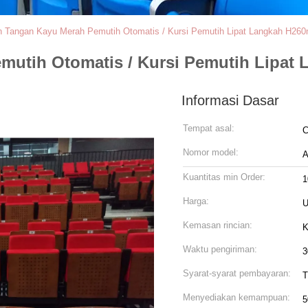
 Tangan Kayu Merah Pemutih Otomatis / Kursi Pemutih Lipat Langkah H26
mutih Otomatis / Kursi Pemutih Lipa
Informasi Dasar
Tempat asal:
C
Nomor model:
A
Kuantitas min Order:
1
Harga:
U
Kemasan rincian:
K
Waktu pengiriman:
3
Syarat-syarat pembayaran:
T
Menyediakan kemampuan:
5