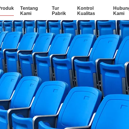
Produk
Tentang
Tur
Kontrol
Hubun
Kami
Pabrik
Kualitas
Kami