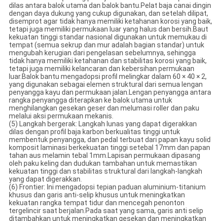
dilas antara balok utama dan balok bantu.Pelat baja canai dingin
dengan daya dukung yang cukup digunakan, dan setelah dilipat,
disemprot agar tidak hanya memiliki ketahanan korosi yang baik,
tetapi juga memiliki permukaan luar yang halus dan bersih.Baut
kekuatan tinggi standar nasional digunakan untuk memukau di
tempat (semua sekrup dan mur adalah bagian standar) untuk
mengubah kerugian dari pengelasan sebelumnya, sehingga
tidak hanya memiliki ketahanan dan stabilitas korosi yang baik,
tetapi juga memiliki kelancaran dan kebersihan permukaan
luar.Balok bantu mengadopsi profil melingkar dalam 60 × 40 × 2,
yang digunakan sebagai elemen struktural dari semua lengan
penyangga kayu dan permukaan jalan.Lengan penyangga antara
rangka penyangga diterapkan ke balok utama untuk
menghilangkan gesekan geser dan melumasi roller dan paku
melalui aksi permukaan mekanis.
(5) Langkah bergerak: Langkah lunas yang dapat digerakkan
dilas dengan profil baja karbon berkualitas tinggi untuk
membentuk penyangga, dan pedal terbuat dari papan kayu solid
komposit laminasi berkekuatan tinggi setebal 17mm dan papan
tahan aus melamin tebal 1mm.Lapisan permukaan dipasang
oleh paku keling dan dudukan tambahan untuk memastikan
kekuatan tinggi dan stabilitas struktural dari langkah-langkah
yang dapat digerakkan.
(6) Frontier: Ini mengadopsi tepian paduan aluminium-titanium
khusus dan garis anti-selip khusus untuk meningkatkan
kekuatan rangka tempat tidur dan mencegah penonton
tergelincir saat berjalan.Pada saat yang sama, garis anti selip
ditambahkan untuk meningkatkan gesekan dan meningkatkan