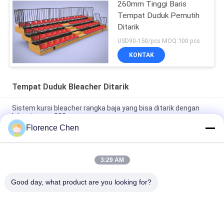
260mm Tinggi Baris
Tempat Duduk Pemutih
Ditarik
USD90-150/pcs MOQ:100 pcs
KONTAK
Tempat Duduk Bleacher Ditarik
Sistem kursi bleacher rangka baja yang bisa ditarik dengan
lebar tangga 900 mm
Florence Chen
Operasi manual atau tenaga Kursi bleacher yang bisa ditarik
dengan kursi HDPE berkualitas tinggi dan handrail opsional
3:29 AM
Kursi dipasang lantai Mudah dipasang Kursi plester lipat untuk
lorong 1000mm
Good day, what product are you looking for?
Bad Request
Semua