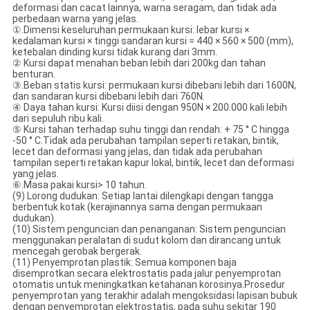
deformasi dan cacat lainnya, warna seragam, dan tidak ada
perbedaan warna yang jelas.
①.Dimensi keseluruhan permukaan kursi: lebar kursi ×
kedalaman kursi × tinggi sandaran kursi = 440 × 560 × 500 (mm),
ketebalan dinding kursi tidak kurang dari 3mm.
② Kursi dapat menahan beban lebih dari 200kg dan tahan
benturan.
③.Beban statis kursi: permukaan kursi dibebani lebih dari 1600N,
dan sandaran kursi dibebani lebih dari 760N.
④ Daya tahan kursi: Kursi diisi dengan 950N × 200.000 kali lebih
dari sepuluh ribu kali.
⑤ Kursi tahan terhadap suhu tinggi dan rendah: + 75 ° C hingga
-50 ° C.Tidak ada perubahan tampilan seperti retakan, bintik,
lecet dan deformasi yang jelas, dan tidak ada perubahan
tampilan seperti retakan kapur lokal, bintik, lecet dan deformasi
yang jelas.
⑥.Masa pakai kursi> 10 tahun.
(9) Lorong dudukan: Setiap lantai dilengkapi dengan tangga
berbentuk kotak (kerajinannya sama dengan permukaan
dudukan).
(10) Sistem penguncian dan penanganan: Sistem penguncian
menggunakan peralatan di sudut kolom dan dirancang untuk
mencegah gerobak bergerak.
(11) Penyemprotan plastik: Semua komponen baja
disemprotkan secara elektrostatis pada jalur penyemprotan
otomatis untuk meningkatkan ketahanan korosinya.Prosedur
penyemprotan yang terakhir adalah mengoksidasi lapisan bubuk
dengan penyemprotan elektrostatis, pada suhu sekitar 190