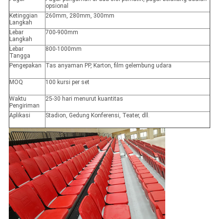
opsional
Ketinggian
260mm, 280mm, 300mm
Langkah
Lebar
700-900mm
Langkah
Lebar
800-1000mm
Tangga
Pengepakan
Tas anyaman PP, Karton, film gelembung udara
MOQ
100 kursi per set
Waktu
25-30 hari menurut kuantitas
Pengiriman
Aplikasi
Stadion, Gedung Konferensi, Teater, dll.