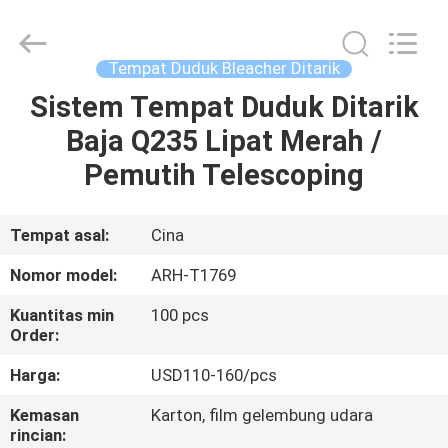
2026
Chongqing
Aireach
Commercial
Co.,Ltd.
Tempat Duduk Bleacher Ditarik
All
Rights
Reserved.
Sistem Tempat Duduk Ditarik
RUMAH
Baja Q235 Lipat Merah /
PRODUK
Pemutih Telescoping
TENTANG
Tempat asal:
Cina
KAMI
Nomor model:
ARH-T1769
Kuantitas min
100 pcs
TUR
Order:
PABRIK
Harga:
USD110-160/pcs
Kemasan
Karton, film gelembung udara
KONTROL
rincian: