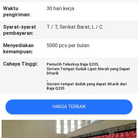
KUALITAS
Waktu
30 hari kerja
pengiriman:
HUBUNGI
Syarat-syarat
T / T, Serikat Barat, L / C
KAMI
pembayaran:
Menyediakan
5000 pcs per bulan
kemampuan:
BLOG
Cahaya Tinggi:
,
Pemutih Teleskop Baja Q235
Sistem Tempat Duduk Lipat Merah yang Dapat
PERMINTAAN
Ditarik
,
PENAWARAN
Sistem tempat duduk yang dapat ditarik dari
Baja Q235
SITEMAP
HARGA TERBAIK
PRIVACY
POLICY