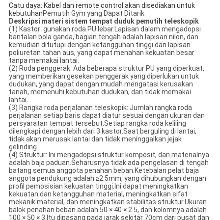
Catu daya: Kabel dan remote control akan disediakan untuk
kebutuhan
Pemutih Gym yang Dapat Ditarik
Deskripsi materi sistem
tempat duduk pemutih teleskopik
(1) Kastor: gunakan roda PU lebar.Lapisan dalam mengadopsi
bantalan bola ganda, bagian tengah adalah lapisan nilon, dan
kemudian ditutupi dengan ketangguhan tinggi dan lapisan
poliuretan tahan aus, yang dapat menahan kekuatan besar
tanpa memakai lantai.
(2) Roda penggerak: Ada beberapa struktur PU yang diperkuat,
yang memberikan gesekan penggerak yang diperlukan untuk
dudukan, yang dapat dengan mudah mengatasi kerusakan
tanah, memenuhi kebutuhan dudukan, dan tidak memakai
lantai.
(3) Rangka roda perjalanan teleskopik: Jumlah rangka roda
perjalanan setiap baris dapat diatur sesuai dengan ukuran dan
persyaratan tempat tersebut.Setiap rangka roda keliling
dilengkapi dengan lebih dari 3 kastor.Saat berguling di lantai,
tidak akan merusak lantai dan tidak meninggalkan jejak
gelinding.
(4) Struktur: Ini mengadopsi struktur komposit, dan materialnya
adalah baja paduan.Seharusnya tidak ada pengelasan di tengah
batang semua anggota penahan beban.Ketebalan pelat baja
anggota pendukung adalah ≥2.5mm, yang dihubungkan dengan
profil pemosisian kekuatan tinggi.Ini dapat meningkatkan
kekuatan dan ketangguhan material, meningkatkan sifat
mekanik material, dan meningkatkan stabilitas struktur.Ukuran
balok penahan beban adalah 50 × 40 × 2.5, dan kolomnya adalah
100 × 50 × 3.Itu dipasang pada jarak sekitar 70cm dari pusat dan