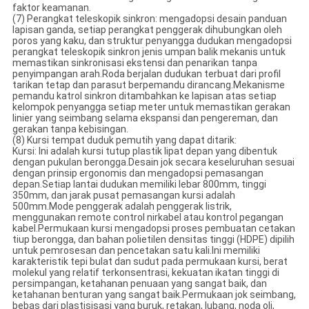
faktor keamanan.
(7) Perangkat teleskopik sinkron: mengadopsi desain panduan
lapisan ganda, setiap perangkat penggerak dihubungkan oleh
poros yang kaku, dan struktur penyangga dudukan mengadopsi
perangkat teleskopik sinkron jenis umpan balik mekanis untuk
memastikan sinkronisasi ekstensi dan penarikan tanpa
penyimpangan arah.Roda berjalan dudukan terbuat dari profil
tarikan tetap dan parasut berpemandu dirancang.Mekanisme
pemandu katrol sinkron ditambahkan ke lapisan atas setiap
kelompok penyangga setiap meter untuk memastikan gerakan
linier yang seimbang selama ekspansi dan pengereman, dan
gerakan tanpa kebisingan.
(8) Kursi tempat duduk pemutih yang dapat ditarik:
Kursi: Ini adalah kursi tutup plastik lipat depan yang dibentuk
dengan pukulan berongga.Desain jok secara keseluruhan sesuai
dengan prinsip ergonomis dan mengadopsi pemasangan
depan.Setiap lantai dudukan memiliki lebar 800mm, tinggi
350mm, dan jarak pusat pemasangan kursi adalah
500mm.Mode penggerak adalah penggerak listrik,
menggunakan remote control nirkabel atau kontrol pegangan
kabel.Permukaan kursi mengadopsi proses pembuatan cetakan
tiup berongga, dan bahan polietilen densitas tinggi (HDPE) dipilih
untuk pemrosesan dan pencetakan satu kali.Ini memiliki
karakteristik tepi bulat dan sudut pada permukaan kursi, berat
molekul yang relatif terkonsentrasi, kekuatan ikatan tinggi di
persimpangan, ketahanan penuaan yang sangat baik, dan
ketahanan benturan yang sangat baik.Permukaan jok seimbang,
bebas dari plastisisasi yang buruk, retakan, lubang, noda oli,