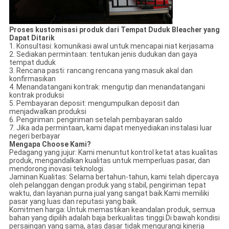
Proses kustomisasi produk dari Tempat Duduk Bleacher yang
Dapat Ditarik
1. Konsultasi: komunikasi awal untuk mencapai niat kerjasama
2. Sediakan permintaan: tentukan jenis dudukan dan gaya
tempat duduk
3. Rencana pasti: rancang rencana yang masuk akal dan
konfirmasikan
4. Menandatangani kontrak: mengutip dan menandatangani
kontrak produksi
5. Pembayaran deposit: mengumpulkan deposit dan
menjadwalkan produksi
6. Pengiriman: pengiriman setelah pembayaran saldo
7. Jika ada permintaan, kami dapat menyediakan instalasi luar
negeri berbayar
Mengapa
C
hoose Kami
?
Pedagang yang jujur: Kami menuntut kontrol ketat atas kualitas
produk, mengandalkan kualitas untuk memperluas pasar, dan
mendorong inovasi teknologi.
Jaminan Kualitas: Selama bertahun-tahun, kami telah dipercaya
oleh pelanggan dengan produk yang stabil, pengiriman tepat
waktu, dan layanan purna jual yang sangat baik.Kami memiliki
pasar yang luas dan reputasi yang baik.
Komitmen harga: Untuk memastikan keandalan produk, semua
bahan yang dipilih adalah baja berkualitas tinggi.Di bawah kondisi
persaingan yang sama, atas dasar tidak mengurangi kinerja