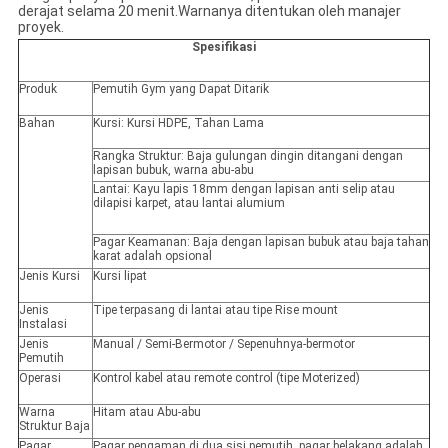
derajat selama 20 menit.Warnanya ditentukan oleh manajer
proyek.
Spesifikasi
Produk
Pemutih Gym yang Dapat Ditarik
Bahan
Kursi: Kursi HDPE, Tahan Lama
Rangka Struktur: Baja gulungan dingin ditangani dengan
lapisan bubuk, warna abu-abu
Lantai: Kayu lapis 18mm dengan lapisan anti selip atau
dilapisi karpet, atau lantai alumium
Pagar Keamanan: Baja dengan lapisan bubuk atau baja tahan
karat adalah opsional
Jenis Kursi
Kursi lipat
Jenis
Tipe terpasang di lantai atau tipe Rise mount
Instalasi
Jenis
Manual / Semi-Bermotor / Sepenuhnya-bermotor
Pemutih
Operasi
Kontrol kabel atau remote control (tipe Moterized)
Warna
Hitam atau Abu-abu
Struktur Baja
Pagar
Pagar pengaman di dua sisi pemutih, pagar belakang adalah