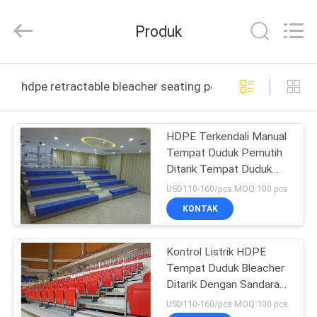
2026
Chongqing
Aireach
Produk
Commercial
Co.,Ltd.
All
Rights
Reserved.
RUMAH
hdpe retractable bleacher seating pembuatan online
PRODUK
HDPE Terkendali Manual
Tempat Duduk Pemutih
TENTANG
Ditarik Tempat Duduk
KAMI
Auditorium yang Dapat
USD110-160/pcs MOQ:100 pcs
Ditarik
KONTAK
TUR
Kontrol Listrik HDPE
PABRIK
Tempat Duduk Bleacher
Ditarik Dengan Sandaran
KONTROL
Tangan Lipat
USD110-160/pcs MOQ:100 pcs