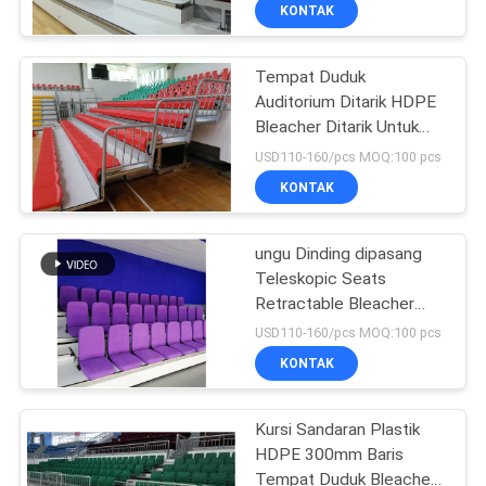
KUALITAS
KONTAK
Tempat Duduk
HUBUNGI
Auditorium Ditarik HDPE
KAMI
Bleacher Ditarik Untuk
Stadion
USD110-160/pcs MOQ:100 pcs
BLOG
KONTAK
PERMINTAAN
ungu Dinding dipasang
Teleskopic Seats
PENAWARAN
Retractable Bleacher
Seating System
USD110-160/pcs MOQ:100 pcs
SITEMAP
KONTAK
PRIVACY
Kursi Sandaran Plastik
HDPE 300mm Baris
POLICY
Tempat Duduk Bleacher