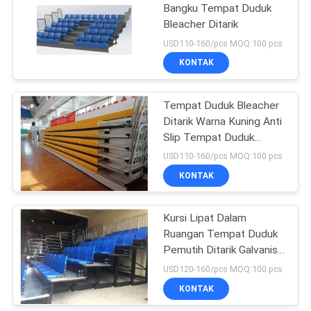
Bangku Tempat Duduk
Bleacher Ditarik
USD110-160/pcs MOQ:100 pcs
KONTAK
Tempat Duduk Bleacher
Ditarik Warna Kuning Anti
Slip Tempat Duduk
Berjenjang yang Dapat
USD110-160/pcs MOQ:100 pcs
Ditarik
KONTAK
Kursi Lipat Dalam
Ruangan Tempat Duduk
Pemutih Ditarik Galvanis
Dengan LED
USD120-160/pcs MOQ:100 pcs
KONTAK