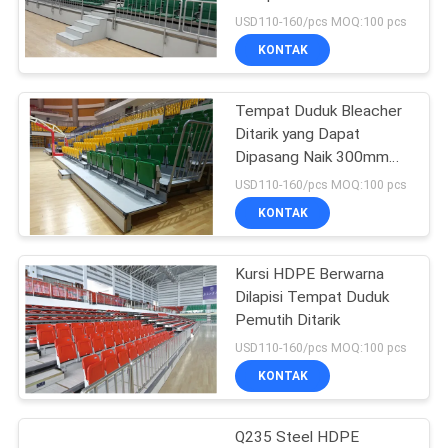
Ditarik Warna Hijau
USD110-160/pcs MOQ:100 pcs
KONTAK
Tempat Duduk Bleacher
Ditarik yang Dapat
Dipasang Naik 300mm
Ketinggian Langkah
USD110-160/pcs MOQ:100 pcs
KONTAK
Kursi HDPE Berwarna
Dilapisi Tempat Duduk
Pemutih Ditarik
USD110-160/pcs MOQ:100 pcs
KONTAK
Q235 Steel HDPE