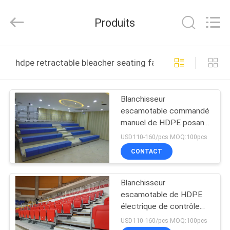
-
2026
Chongqing
Produits
Aireach
Commercial
Co.,Ltd.
All
MAISON
Rights
Reserved.
hdpe retractable bleacher seating fabrication en ligne
PRODUITS
Blanchisseur
escamotable commandé
AU
manuel de HDPE posant
SUJET
l'allocation des places
USD110-160/pcs MOQ:100pcs
escamotable
DE
CONTACT
d'amphithéâtre
NOUS
Blanchisseur
escamotable de HDPE
VISITE
électrique de contrôle
asseyant avec
D'USINE
USD110-160/pcs MOQ:100pcs