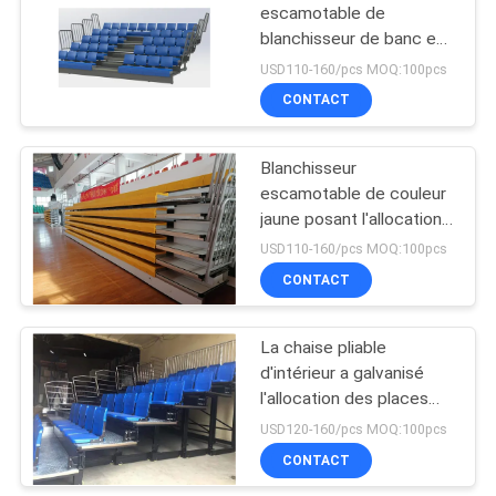
escamotable de
blanchisseur de banc en
acier du HDPE Q235
USD110-160/pcs MOQ:100pcs
CONTACT
Blanchisseur
escamotable de couleur
jaune posant l'allocation
des places à gradins
USD110-160/pcs MOQ:100pcs
escamotable d'anti
CONTACT
glissement
La chaise pliable
d'intérieur a galvanisé
l'allocation des places
escamotable de
USD120-160/pcs MOQ:100pcs
blanchisseur avec la LED
CONTACT