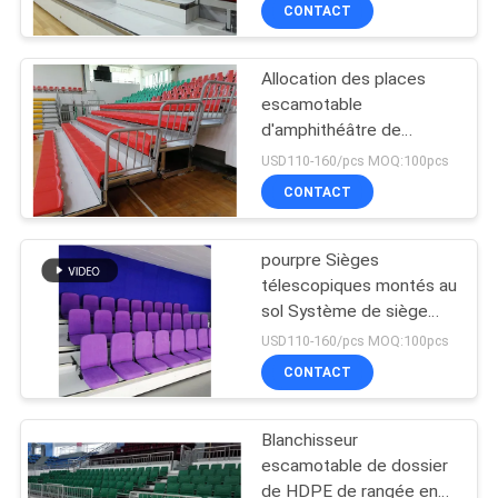
l'accoudoir se pliant
CONTACT
CONTRÔLE
Allocation des places
DE
escamotable
QUALITÉ
d'amphithéâtre de
blanchisseur
USD110-160/pcs MOQ:100pcs
escamotable de HDPE
CONTACTEZ-
CONTACT
pour le stade
NOUS
pourpre Sièges
télescopiques montés au
BLOG
sol Système de siège
rétractable
USD110-160/pcs MOQ:100pcs
DEMANDEZ
CONTACT
UNE
Blanchisseur
CITATION
escamotable de dossier
de HDPE de rangée en