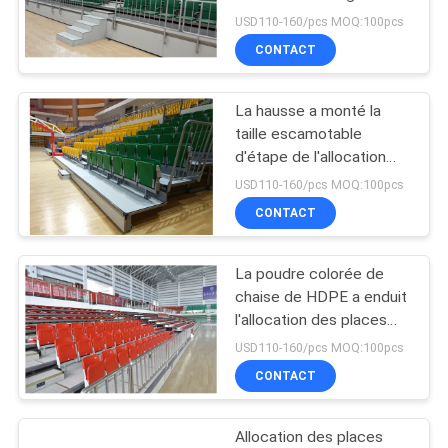
plastique de la chaise
PLAN
USD110-160/pcs MOQ:100pcs
300mm posant la couleur
CONTACT
DU
verte
SITE
La hausse a monté la
taille escamotable
PRIVACY
d'étape de l'allocation
des places 300mm de
POLICY
USD110-160/pcs MOQ:100pcs
blanchisseur
CONTACT
La poudre colorée de
chaise de HDPE a enduit
l'allocation des places
escamotable de
USD110-160/pcs MOQ:100pcs
blanchisseur
CONTACT
Allocation des places