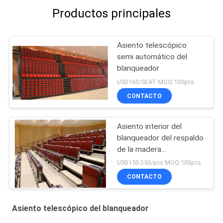
Productos principales
Asiento telescópico
semi automático del
blanqueador
USD160/SEAT MOQ:100pcs
CONTACTO
Asiento interior del
blanqueador del respaldo
de la madera
contrachapada
USD150-250/pcs MOQ:100pcs
CONTACTO
Asiento telescópico del blanqueador