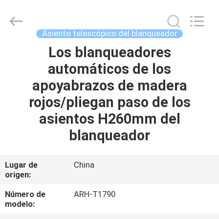
2026
Chongqing
Aireach
Commercial
Co.,Ltd.
Asiento telescópico del blanqueador
All
Rights
Reserved.
Los blanqueadores
HOGAR
automáticos de los
PRODUCTOS
apoyabrazos de madera
rojos/pliegan paso de los
SOBRE
asientos H260mm del
NOSOTROS
blanqueador
VIAJE
Lugar de
China
origen:
DE
LA
Número de
ARH-T1790
modelo:
FÁBRICA