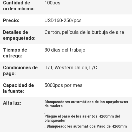
Cantidad de
100pcs
orden mínima:
CONTROL
Precio:
USD160-250/pcs
DE
Detalles de
Cartón, película de la burbuja de aire
CALIDAD
empaquetado:
Tiempo de
30 días del trabajo
ÉNTRENOS
entrega:
EN
Condiciones de
T/T, Western Union, L/C
CONTACTO
pago:
CON
Capacidad de
5000pcs por mes
la fuente:
BLOG
Alta luz:
Blanqueadores automáticos de los apoyabrazos
de madera
,
Pliegue el paso de los asientos H260mm del
PIDA
blanqueador
,
Blanqueadores automáticos Paso de H260mm
UNA