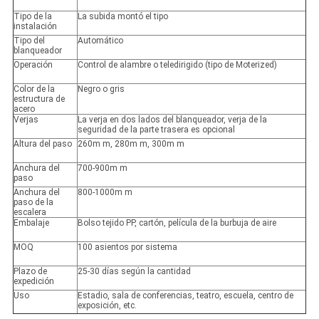
Tipo de la
La subida montó el tipo
instalación
Tipo del
Automático
blanqueador
Operación
Control de alambre o teledirigido (tipo de Moterized)
Color de la
Negro o gris
estructura de
acero
Verjas
La verja en dos lados del blanqueador, verja de la
seguridad de la parte trasera es opcional
Altura del paso
260m m, 280m m, 300m m
Anchura del
700-900m m
paso
Anchura del
800-1000m m
paso de la
escalera
Embalaje
Bolso tejido PP, cartón, película de la burbuja de aire
MOQ
100 asientos por sistema
Plazo de
25-30 días según la cantidad
expedición
Uso
Estadio, sala de conferencias, teatro, escuela, centro de
exposición, etc.