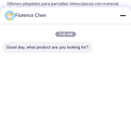
Sillones plegables para pantallas telescópicas con material
plegable para asientos
Florence Chen
Pantallas de telescopio con pasillo y correa de mano de
madera contrachapada o piso de PVC
7:25 AM
Silla de tela Pantalón telescópico sobre plataforma de acero
para eventos y reuniones
Good day, what product are you looking for?
Categorías Populares
Todos
Asiento Retractable 
Asiento 
Del Blanqueador
Telescópico Del 
Blanqueador
Blanqueador 
Asientos De Cubo 
Plástico Seat
Del Estadio
Blanqueadores Al 
Asientos Plegables 
Aire Libre Portátiles
Del Estadio
Sillas Plegables Del 
Sillas De La Sala De 