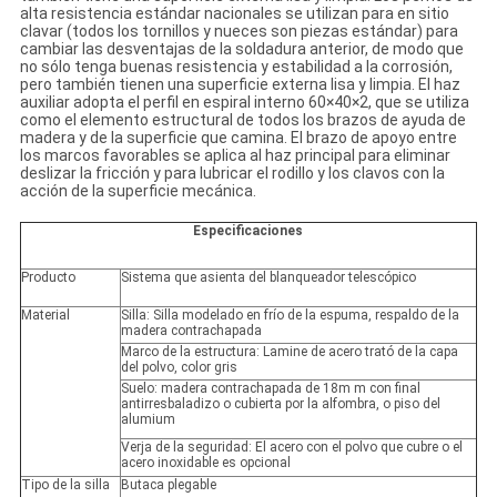
alta resistencia estándar nacionales se utilizan para en sitio
clavar (todos los tornillos y nueces son piezas estándar) para
cambiar las desventajas de la soldadura anterior, de modo que
no sólo tenga buenas resistencia y estabilidad a la corrosión,
pero también tienen una superficie externa lisa y limpia. El haz
auxiliar adopta el perfil en espiral interno 60×40×2, que se utiliza
como el elemento estructural de todos los brazos de ayuda de
madera y de la superficie que camina. El brazo de apoyo entre
los marcos favorables se aplica al haz principal para eliminar
deslizar la fricción y para lubricar el rodillo y los clavos con la
acción de la superficie mecánica.
Especificaciones
Producto
Sistema que asienta del blanqueador telescópico
Material
Silla: Silla modelado en frío de la espuma, respaldo de la
madera contrachapada
Marco de la estructura: Lamine de acero trató de la capa
del polvo, color gris
Suelo: madera contrachapada de 18m m con final
antirresbaladizo o cubierta por la alfombra, o piso del
alumium
Verja de la seguridad: El acero con el polvo que cubre o el
acero inoxidable es opcional
Tipo de la silla
Butaca plegable