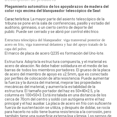
Plegamiento automático de los apoyabrazos de madera del
color rojo encima del blanqueador telescópico de Seat
Característica:
La mayor parte del asiento telescópico de la
tribuna se pone en la sala de conferencias, pasillo y estadio del
auditorio, gimnasio, o un cierto centro de deporte del
pubilc. Puede ser cerrado y se abrió por control eléctrico.
Estructura telescópica del blanqueador: viga transversal posterior de
acero en frío, viga transversal delantera y haz del apoyo tratado de la
capa del polvo.
El marco de placa de acero Q235 es formación del Uno-lote.
Estructura: Adopta la estructura compuesta, y el material es
acero de aleación. No debe haber soldadura en el medio de las
barras de todos los miembros portadores. El grueso de la placa
de acero del miembro de apoyo es ≥2.5mm, que es conectado
por perfiles de colocación de alta resistencia. Puede aumentar
la fuerza y la dureza del material, mejorar las propiedades
mecánicas del material, y aumenta la estabilidad de la
estructura. El tamaño portador del haz es 50×40×2.5, y la
columna es 100×50×3. Está instalada en una distancia de los
cerca de 70cm del centro y soldó con autógena entre el haz
principal y el haz auxiliar. La placa de acero en frío con suficiente
fuerza de sustentación se utiliza, y después de doblar, se rocía
para hacerlo no sólo tiene buena resistencia a la corrosión, pero
también tiene una superficie externa lisa y limpia. Los pernos de