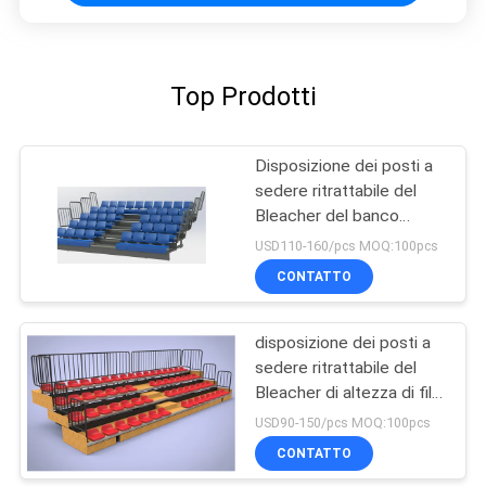
Top Prodotti
Disposizione dei posti a
sedere ritrattabile del
Bleacher del banco
d'acciaio dell'HDPE Q235
USD110-160/pcs MOQ:100pcs
CONTATTO
disposizione dei posti a
sedere ritrattabile del
Bleacher di altezza di fila
di 260mm
USD90-150/pcs MOQ:100pcs
CONTATTO