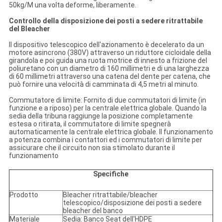
50kg/M una volta deforme, liberamente.
Controllo della disposizione dei posti a sedere ritrattabile
del Bleacher
Il dispositivo telescopico dell'azionamento è decelerato da un
motore asincrono (380V) attraverso un riduttore cicloidale della
girandola e poi guida una ruota motrice di innesto a frizione del
poliuretano con un diametro di 160 millimetri e di una larghezza
di 60 millimetri attraverso una catena del dente per catena, che
può fornire una velocità di camminata di 4,5 metri al minuto.
Commutatore di limite: Fornito di due commutatori di limite (in
funzione e a riposo) per la centrale elettrica globale. Quando la
sedia della tribuna raggiunge la posizione completamente
estesa o ritirata, il commutatore di limite spegnerà
automaticamente la centrale elettrica globale. Il funzionamento
a potenza combina i contattori ed i commutatori di limite per
assicurare che il circuito non sia stimolato durante il
funzionamento
Specifiche
Prodotto
Bleacher ritrattabile/bleacher
telescopico/disposizione dei posti a sedere
bleacher del banco
Materiale
Sedia: Banco Seat dell'HDPE