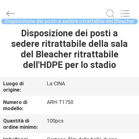
2021
-
2026
Chongqing
Aireach
Disposizione dei posti a sedere ritrattabile del Bleacher
Commercial
Co.,Ltd.
Disposizione dei posti a
CASA
All
Rights
Reserved.
sedere ritrattabile della sala
PRODOTTI
del Bleacher ritrattabile
dell'HDPE per lo stadio
CIRCA
NOI
Luogo di
La CINA
origine:
GIRO
Numero di
ARH-T1750
modello:
DELLA
Quantità di
100pcs
FABBRICA
ordine minimo: