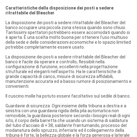
Caratteristiche della disposizione dei posti a sedere
ritrattabile del Bleacher
La disposizione dei posti a sedere ritrattabile del Bleacher del
banco occupare una piccola zona stessa quando sono chiusi.
Tantissimi spettatori potrebbero essere accomodati quando si
è aperta. È una scelta molto buona per ottenere l'uso multiuso
della sede e delle considerazioni economiche e lo spazio limitied
potrebbe completamente essere usato.
La disposizione dei posti a sedere ritrattabile del Bleacher del
banco è facile da operare e controllo, flessibili nella
configurazione di funzione, eccellenti nella progettazione
strutturale ed eleganti nell'aspetto. Ha le caratteristiche di
grande capacità di carico, misure di sicurezza affidabili,
manutenzione accurata ed a basso rumore di posizionamento e
convenienti.
Il cuscino molle ha potuto essere facoltativo sul sedile di banco.
Guardavie di sicurezza: Ogni insieme della tribuna a destra e a
sinistra con una guardavia rigida della pila automatica non
removibile, la guardavia posteriore secondo i bisogni reali di ogni
sito, il corpo della barretta che usando un sistema di saldatura
del tubo d'acciaio di × 38, saldante frantumando, processo del
modanatura dello spruzzo, inferriate ed il collegamento della
tribuna è forte, la bellezza globale e la forza generosa e laterale