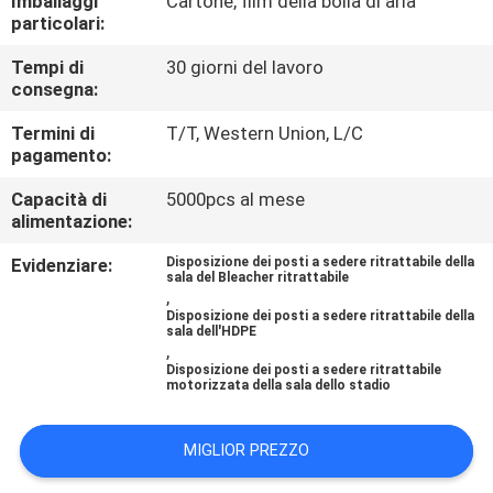
Imballaggi
Cartone, film della bolla di aria
CONTROLLO
particolari:
DI
Tempi di
30 giorni del lavoro
QUALITÀ
consegna:
Termini di
T/T, Western Union, L/C
CONTATTICI
pagamento:
Capacità di
5000pcs al mese
alimentazione:
BLOG
Evidenziare:
Disposizione dei posti a sedere ritrattabile della
sala del Bleacher ritrattabile
RICHIEDA
,
Disposizione dei posti a sedere ritrattabile della
UNA
sala dell'HDPE
,
CITAZIONE
Disposizione dei posti a sedere ritrattabile
motorizzata della sala dello stadio
MAPPA
MIGLIOR PREZZO
DEL