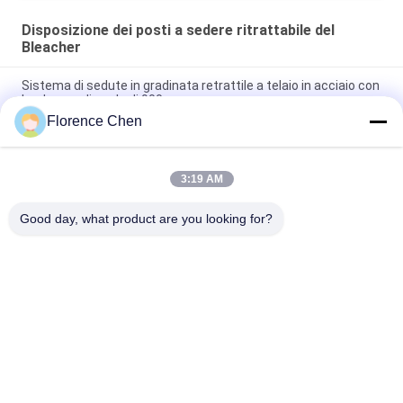
Disposizione dei posti a sedere ritrattabile del
Bleacher
Sistema di sedute in gradinata retrattile a telaio in acciaio con
larghezza di scale di 900 mm
Florence Chen
Sedile per sbiancamento retrattile con sedile in HDPE di alta
qualità e maniglia opzionale
3:19 AM
Sedile montato a pavimento Sedile pieghevole facile da
installare per corridoio 1000 mm
Good day, what product are you looking for?
Categorie popolari
Tutti
Disposizione Dei 
Disposizione Dei 
Posti A Sedere 
Posti A Sedere 
Ritrattabile Del 
Telescopica Del 
Bleacher Di Plastica 
Sedili Avvolgenti 
Bleacher
Bleacher
Seat
Dello Stadio