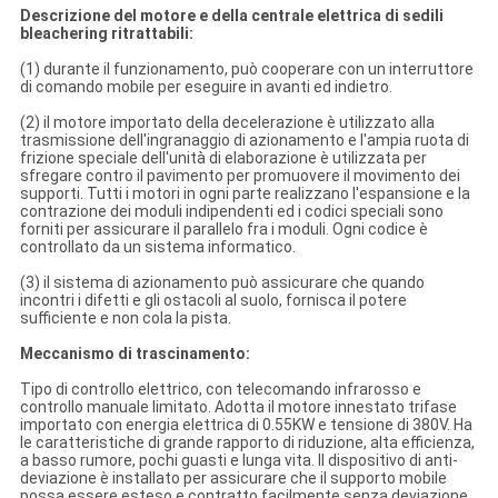
Descrizione del motore e della centrale elettrica di sedili
bleachering ritrattabili:
(1) durante il funzionamento, può cooperare con un interruttore
di comando mobile per eseguire in avanti ed indietro.
(2) il motore importato della decelerazione è utilizzato alla
trasmissione dell'ingranaggio di azionamento e l'ampia ruota di
frizione speciale dell'unità di elaborazione è utilizzata per
sfregare contro il pavimento per promuovere il movimento dei
supporti. Tutti i motori in ogni parte realizzano l'espansione e la
contrazione dei moduli indipendenti ed i codici speciali sono
forniti per assicurare il parallelo fra i moduli. Ogni codice è
controllato da un sistema informatico.
(3) il sistema di azionamento può assicurare che quando
incontri i difetti e gli ostacoli al suolo, fornisca il potere
sufficiente e non cola la pista.
Meccanismo di trascinamento:
Tipo di controllo elettrico, con telecomando infrarosso e
controllo manuale limitato. Adotta il motore innestato trifase
importato con energia elettrica di 0.55KW e tensione di 380V. Ha
le caratteristiche di grande rapporto di riduzione, alta efficienza,
a basso rumore, pochi guasti e lunga vita. Il dispositivo di anti-
deviazione è installato per assicurare che il supporto mobile
possa essere esteso e contratto facilmente senza deviazione.