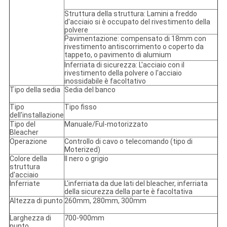
Struttura della struttura: Lamini a freddo
d'acciaio si è occupato del rivestimento della
polvere
Pavimentazione: compensato di 18mm con
rivestimento antiscorrimento o coperto da
tappeto, o pavimento di alumium
Inferriata di sicurezza: L'acciaio con il
rivestimento della polvere o l'acciaio
inossidabile è facoltativo
Tipo della sedia
Sedia del banco
Tipo
Tipo fisso
dell'installazione
Tipo del
Manuale/Ful-motorizzato
Bleacher
Operazione
Controllo di cavo o telecomando (tipo di
Moterized)
Colore della
Il nero o grigio
struttura
d'acciaio
Inferriate
L'inferriata da due lati del bleacher, inferriata
della sicurezza della parte è facoltativa
Altezza di punto
260mm, 280mm, 300mm
Larghezza di
700-900mm
punto