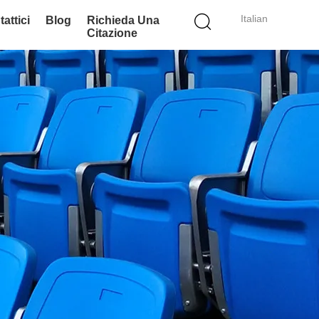
Italian
attici
Blog
Richieda Una
Citazione