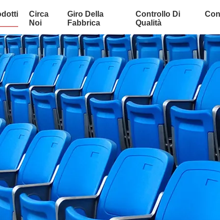
dotti
Circa
Giro Della
Controllo Di
Cont
Noi
Fabbrica
Qualità