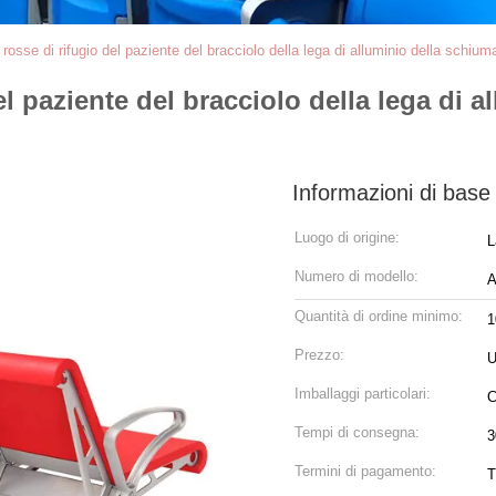
rosse di rifugio del paziente del bracciolo della lega di alluminio della schiuma
el paziente del bracciolo della lega di a
Informazioni di base
Luogo di origine:
L
Numero di modello:
A
Quantità di ordine minimo:
1
Prezzo:
U
Imballaggi particolari:
C
Tempi di consegna:
3
Termini di pagamento:
T