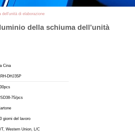
 dell'unità di elaborazione
lluminio della schiuma dell'unità
a Cina
RH-DHJ35P
00pcs
SD38-75/pcs
artone
0 giorni del lavoro
/T, Western Union, L/C