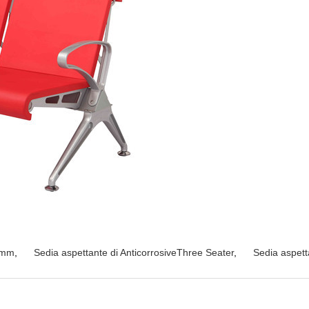
00mm
,
Sedia aspettante di AnticorrosiveThree Seater
,
Sedia aspetta