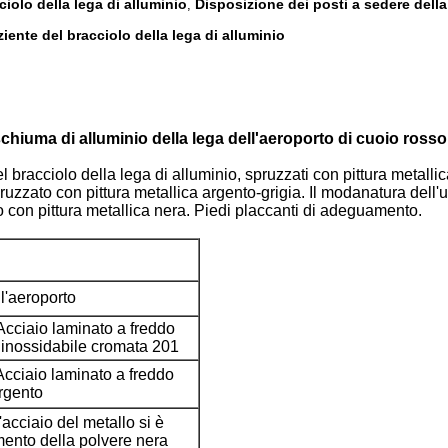
ciolo della lega di alluminio
Disposizione dei posti a sedere della 
,
iente del bracciolo della lega di alluminio
schiuma di alluminio della lega dell'aeroporto di cuoio rosso
el bracciolo della lega di alluminio, spruzzati con pittura metal
zato con pittura metallica argento-grigia. Il modanatura dell'un
o con pittura metallica nera. Piedi placcanti di adeguamento.
l'aeroporto
Acciaio laminato a freddo
o inossidabile cromata 201
Acciaio laminato a freddo
argento
acciaio del metallo si è
mento della polvere nera