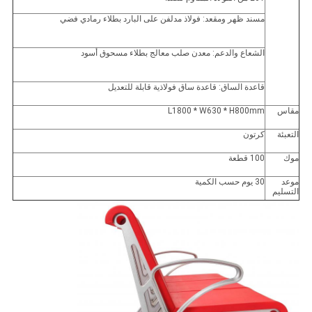
مسند ظهر ومقعد: فولاذ مدلفن على البارد بطلاء رمادي فضي
الشعاع والدعم: معدن صلب معالج بطلاء مسحوق أسود
قاعدة الساق: قاعدة ساق فولاذية قابلة للتعديل
مقاس
L1800 * W630 * H800mm
التعبئة
كرتون
موك
100 قطعة
موعد
30 يوم حسب الكمية
التسليم