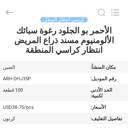
Chongqing
Aireach
Commercial
Co.,Ltd.
All
كرسي انتظار المطار
Rights
Reserved.
الأحمر بو الجلود رغوة سبائك
منزل،
الألومنيوم مسند ذراع المريض
بيت
انتظار كراسي المنطقة
منتجات
مكان المنشأ:
الصين
معلومات
رقم الموديل:
ARH-DHJ35P
عنا
الحد الأدنى
100 قطعة
لكمية:
جولة
الأسعار:
USD38-75/pcs
في
تفاصيل التغليف:
كرتون
المعمل