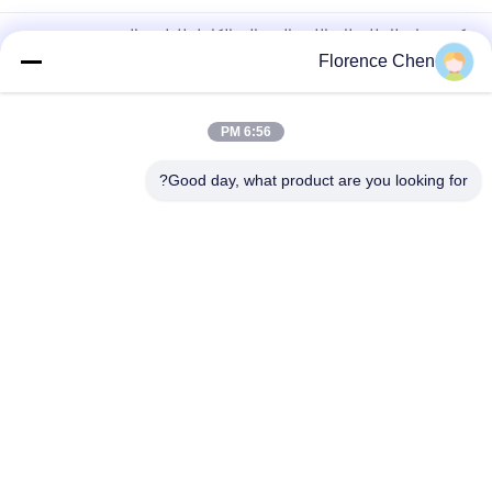
كرسي انتظار للمطار باللون البرتقالي الكامل للظهر والمقعد
L1800mm
Florence Chen
L1800 * W630 * H800mm في مطار انتظار كرسي VIP وسادة ناعمة
نوع صوفا
6:56 PM
كرسي انتظار المطار الأسود PU Foam مع ذراع وأقدام مجلفنة
Good day, what product are you looking for?
فئات شعبية
جميع
مقعد تلسكوبي
مقاعد قابلة للطي
مقاعد دلو الملعب
مقعد مبيض بلاستيك
مقاعد استاد قابلة 
المدرجات المحمولة 
للطي
في الهواء الطلق
كراسي قاعة قابلة 