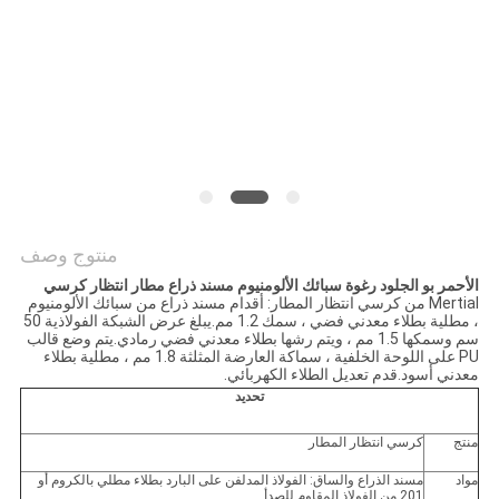
PRIVACY
POLICY
منتوج وصف
الأحمر بو الجلود رغوة سبائك الألومنيوم مسند ذراع مطار انتظار كرسي
Mertial من كرسي انتظار المطار: أقدام مسند ذراع من سبائك الألومنيوم
، مطلية بطلاء معدني فضي ، سمك 1.2 مم.يبلغ عرض الشبكة الفولاذية 50
سم وسمكها 1.5 مم ، ويتم رشها بطلاء معدني فضي رمادي.يتم وضع قالب
PU على اللوحة الخلفية ، سماكة العارضة المثلثة 1.8 مم ، مطلية بطلاء
معدني أسود.قدم تعديل الطلاء الكهربائي.
تحديد
منتج
كرسي انتظار المطار
مواد
مسند الذراع والساق: الفولاذ المدلفن على البارد بطلاء مطلي بالكروم أو
201 من الفولاذ المقاوم للصدأ