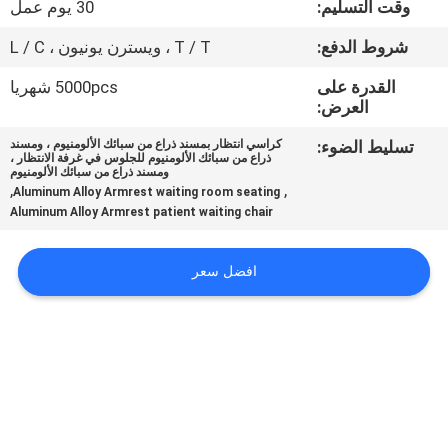
وقت التسليم:
30 يوم عمل
مراقبة
شروط الدفع:
T / T ، ويسترن يونيون ، L / C
الجودة
القدرة على
5000pcs شهريا
العرض:
اتصل
تسليط الضوء:
كراسي انتظار بمسند ذراع من سبائك الألومنيوم ، ومسند
ذراع من سبائك الألومنيوم للجلوس في غرفة الانتظار ،
بنا
ومسند ذراع من سبائك الألومنيوم
,
,
Aluminum Alloy Armrest waiting room seating
Aluminum Alloy Armrest patient waiting chair
مدونات
افضل سعر
اطلب
اقتباس
خريطة
الموقع