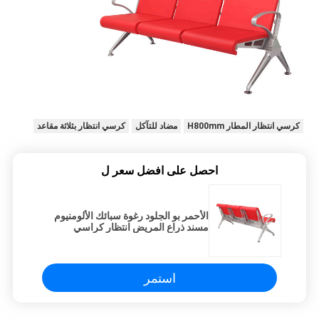
كرسي انتظار المطار H800mm
مضاد للتآكل
كرسي انتظار بثلاثة مقاعد
احصل على افضل سعر ل
الأحمر بو الجلود رغوة سبائك الألومنيوم
مسند ذراع المريض انتظار كراسي
المنطقة
استمر