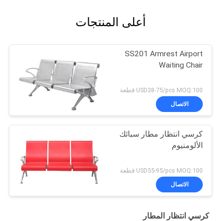
أعلى المنتجات
SS201 Armrest Airport
Waiting Chair
USD38-75/pcs MOQ:100 قطعة
الاتصال
كرسي انتظار مطار سبائك
الألومنيوم
USD55-95/pcs MOQ:100 قطعة
الاتصال
كرسي انتظار المطار