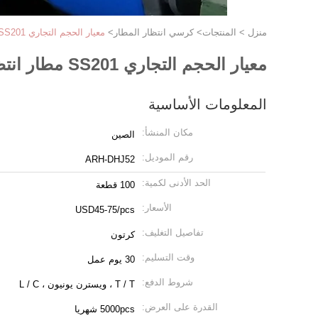
منزل
>
المنتجات
>
كرسي انتظار المطار
>
معيار الحجم التجاري SS201 مطار انتظار كرسي مقاومة التآكل
معيار الحجم التجاري SS201 مطار انتظار كرسي مقاومة التآكل
المعلومات الأساسية
مكان المنشأ:
الصين
رقم الموديل:
ARH-DHJ52
الحد الأدنى لكمية:
100 قطعة
الأسعار:
USD45-75/pcs
تفاصيل التغليف:
كرتون
وقت التسليم:
30 يوم عمل
شروط الدفع:
T / T ، ويسترن يونيون ، L / C
القدرة على العرض:
5000pcs شهريا