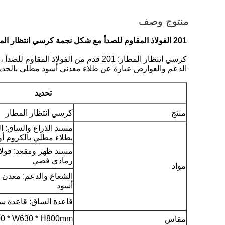
منتوج وصف
201 الفولاذ المقاوم للصدأ مع شكل نجمة كرسي انتظار المطار ثقوب
الدعم والعوارض عبارة عن طلاء معدني أسود مطلي بالحديد ، سمك 1.8 مللي متر.قاعدة ضبط من الفولاذ
تحديد
منتج
كرسي انتظار المطار
مسند الذراع والساق: ال
بطلاء مطلي بالكروم أو 201 من الفولاذ المقاوم للص
مسند ظهر ومقعد: فولاذ
رمادي فضي
مواد
الشعاع والدعم: معدن
أسود
قاعدة الساق: قاعدة ساق
0 * W630 * H800mm
مقاس