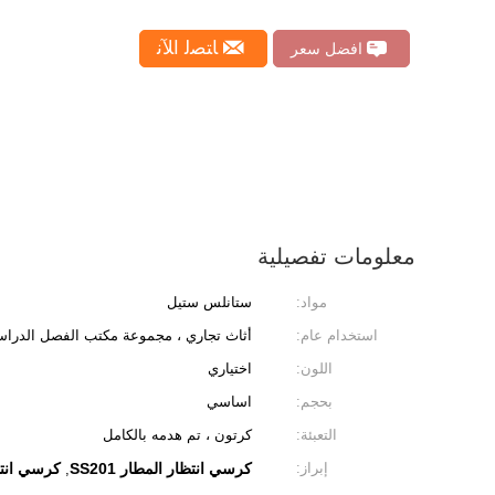
ﺎﺘﺼﻟ ﺍﻶﻧ
افضل سعر
معلومات تفصيلية
مواد:
ستانلس ستيل
استخدام عام:
أثاث تجاري ، مجموعة مكتب الفصل الدرا
اللون:
اختياري
بحجم:
اساسي
التعبئة:
كرتون ، تم هدمه بالكامل
إبراز:
كرسي انتظار المطار SS201
كرسي انتظ
,