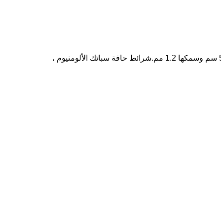
كرسي انتظار المطار: 201 قدم من الفولاذ المقاوم للصدأ ، سمك 1.3 مللي متر.يبلغ عرض 201 شبكة من الفولاذ المقاوم للصدأ 52 سم وسمكها 1.2 مم.شرائط حافة سبائك الألومنيوم ،