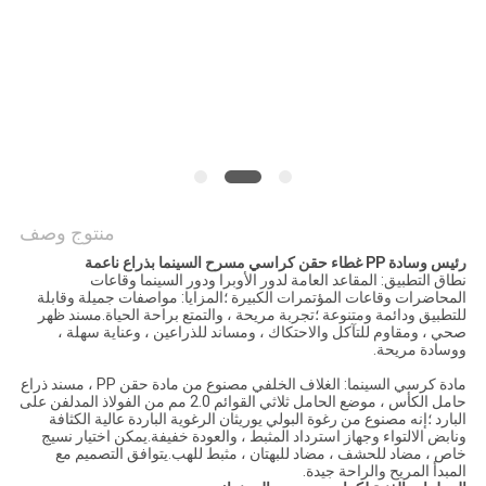
PRIVACY
POLICY
منتوج وصف
رئيس وسادة PP غطاء حقن كراسي مسرح السينما بذراع ناعمة
نطاق التطبيق: المقاعد العامة لدور الأوبرا ودور السينما وقاعات
المحاضرات وقاعات المؤتمرات الكبيرة ؛المزايا: مواصفات جميلة وقابلة
للتطبيق ودائمة ومتنوعة ؛تجربة مريحة ، والتمتع براحة الحياة.مسند ظهر
صحي ، ومقاوم للتآكل والاحتكاك ، ومساند للذراعين ، وعناية سهلة ،
ووسادة مريحة.
مادة كرسي السينما: الغلاف الخلفي مصنوع من مادة حقن PP ، مسند ذراع
حامل الكأس ، موضع الحامل ثلاثي القوائم 2.0 مم من الفولاذ المدلفن على
البارد ؛إنه مصنوع من رغوة البولي يوريثان الرغوية الباردة عالية الكثافة
ونابض الالتواء وجهاز استرداد المثبط ، والعودة خفيفة.يمكن اختيار نسيج
خاص ، مضاد للحشف ، مضاد للبهتان ، مثبط للهب.يتوافق التصميم مع
المبدأ المريح والراحة جيدة.