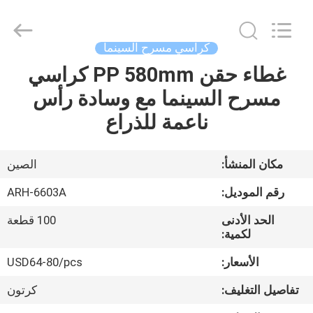
Chongqing
Aireach
Commercial
Co.,Ltd.
All
كراسي مسرح السينما
Rights
Reserved.
غطاء حقن PP 580mm كراسي
منزل،
مسرح السينما مع وسادة رأس
بيت
ناعمة للذراع
منتجات
مكان المنشأ:
الصين
معلومات
رقم الموديل:
ARH-6603A
عنا
الحد الأدنى
100 قطعة
لكمية:
جولة
الأسعار:
USD64-80/pcs
في
تفاصيل التغليف:
كرتون
المعمل