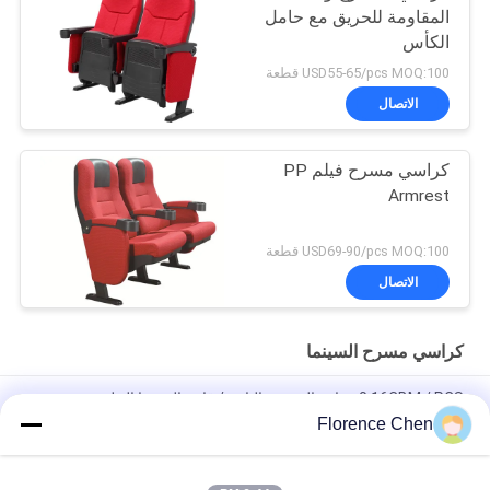
المقاومة للحريق مع حامل
الكأس
USD55-65/pcs MOQ:100 قطعة
الاتصال
كراسي مسرح فيلم PP
Armrest
USD69-90/pcs MOQ:100 قطعة
الاتصال
كراسي مسرح السينما
0.16CBM / PCS مقاعد المسرح الثابتة / قاعة السينما الجلوس مع
الساق الصلب لفة الباردة
Florence Chen
تصميم مريح كراسي مسرح سينما بموافقة ISO مثبتة على الأرض