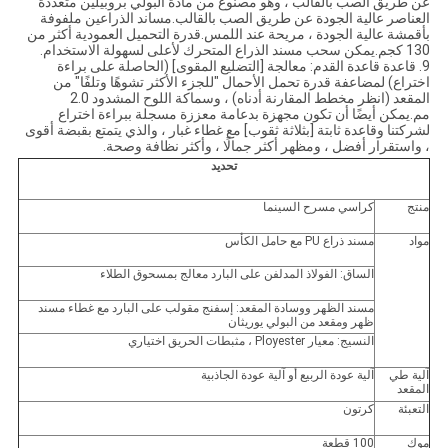
عن طريق الصب بالقالب ، وهو مصنوع من مادة البولي بروبيلين متعددة
العناصر عالية الجودة عن طريق الصب بالقالب.مساند الذراعين ملفوفة
بأقمشة عالية الجودة ، مريحة عند اللمس.قدرة التحميل العمودية أكثر من
130 كجم.يمكن سحب مسند الذراع المتحرك لأعلى لسهولة الاستخدام.
9. قاعدة قاعدة القدم: معالجة [التضليع المقوى] (الحاصلة على براءة
اختراع) لمضاعفة قدرة تحمل الأحمال "للجزء الأكثر تشوهًا وتلفًا" من
المقعد (انظر مخطط المقارنة أدناه) ، وسماكة اللوح المشدود 2.0
مم.يمكن أيضًا أن تكون مجهزة بدعامة معززة مسجلة ببراءة اختراع
لشركتنا وقاعدة ثابتة [بثلاثة ثقوب] مع غطاء غبار ، والذي يتمتع بقبضة أقوى
، واستقرار أفضل ، ومظهر أكثر جمالًا ، وأكثر نظافة وصحة.
تحديد
منتج
كراسي مسرح السينما
مواد
مسند ذراع PU مع حامل الكأس
الساق: الفولاذ المدلفن على البارد معالج بمسحوق الطلاء
مسند الظهر ووسادة المقعد: إسفنج مقولب على البارد مع غطاء مسند
ظهر ومقعد من البولي يوريثان
النسيج: معيار Ployester ، مثبطات الحريق اختياري
آلية طي
آلية عودة الربيع أو آلية عودة الجاذبية
المقعد
التعبئة
كرتون
موك
100 قطعة