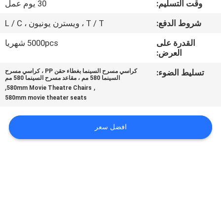
وقت التسليم:
30 يوم عمل
مراقبة
شروط الدفع:
T / T ، ويسترن يونيون ، L / C
الجودة
القدرة على
5000pcs شهريا
العرض:
اتصل
تسليط الضوء:
كراسي مسرح السينما بغطاء حقن PP ، كراسي مسرح
السينما 580 مم ، مقاعد مسرح السينما 580 مم
بنا
,
,
580mm Movie Theatre Chairs
580mm movie theater seats
مدونات
افضل سعر
اطلب
اقتباس
خريطة
الموقع