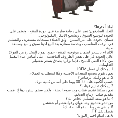
لماذا أخترتنا؟
التجار الصادقون: نصر على رقابة صارمة على جودة المنتج ، ونعتمد على
الجودة لتوسيع السوق ، وتشجيع الابتكار التكنولوجي.
ضمان الجودة: على مر السنين ، وثق العملاء بمنتجات مستقرة ، والتسليم
في الوقت المناسب ، وخدمة ممتازة بعد البيع.لدينا سوق واسع وسمعة
طيبة.
الالتزام بالسعر: لضمان موثوقية المنتج ، جميع المواد المختارة من الفولاذ
عالي الجودة.في ظل نفس الظروف التنافسية ، على أساس عدم التقليل
من الأداء الفني للمنتج ، فإننا نوفره بصدق بسعر تفضيلي.
التعليمات
1. يمكنك أن تفعل OEM؟
نعم ، نقوم بتصنيع المعدات الأصلية وفقًا لمتطلبات العملاء.
2. ما هو وقتك الرصاص؟
حسب الكمية.عادة 25-30 يوما على أساس كمية موك.
2. يمكنك تقديم عينات؟
نعم ، يمكننا تقديم عينات مع رسوم العينة ، ولكن سيتم استردادها إذا قمت
بتقديم طلب الإنتاج الضخم.
4.ما هو منفذ التسليم الخاص بك؟
من تشونغتشينغ وشانغهاي وقوانغتشو أو شنتشن
5. ما هي شروط الدفع الخاصة بك؟
يفضل نقل TT.
6. هل لديك اختيار اللون؟