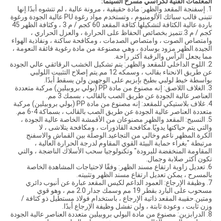
المعلمات الفنية لكراسي مسرح السينما:
1. إسفنجة المقعد والظهر: مادة حقيقية ، مرونة عالية ، لم تتشوه أبدًا.إنها
تتبنى قالب سبائك الألومنيوم ، وتستخدم مواد رغوة PU عالية الجودة ورغوة
باردة عالية الكثافة لتشكيلها.كثافة المقعد 60 كجم / م 3 ، وكثافة الظهر 45
كجم / م 3.تتميز بخصائص الحفاظ على الحرارة ، والعزل الحراري ،
وامتصاص الصوت ، وامتصاص الصدمات ، ومكافحة ساكنة ، ونفاذية الهواء
الجيدة.الظهر مزود بوسادة ، وهي مصنوعة من مادة رغوية فائقة النعومة ،
مما يجعل الرأس والرقبة أكثر راحة.
2. اللوح الداخلي للمقعد والظهر: يتم تشكيل الخشب الرقائقي عالي الجودة
عن طريق الانحناء بقالب ، وسمكه 12 مم.يتم إصلاح التثبيت اللولبي
بواسطة خيط لولبي بطيخ بإبزيم على الوجهين ولن يسقط أبدًا.
3. الغلاف اللاصق: إنه مصنوع من مادة PP (بولي بروبيلين) مركبة متعددة
العناصر عالية الجودة عن طريق الصب بالقالب ، بسمك 3 مم.
4. غلاف بلاستيكي للمقعد: إنه مصنوع من مادة PP (بولي بروبيلين) مركبة
متعددة العناصر عالية الجودة عن طريق الصب بالقالب ، بسماكة 4-6 مم.
5. النسيج: المقعد والظهر مصنوعان من الأقمشة الخاصة عالية الجودة ،
والتي يتم حياكتها يدويًا.مكافحة القاذورات ، ومكافحة يتلاشى ، لا
الكرة.المظهر ناعم وخالي من التجاعيد.الوصلة بين القماش والاسفنج
مرتبطة "بغراء حماية البيئة القوي المقاوم لدرجة الحرارة العالية ،
المقاومة المنخفضة للبرودة" وتكنولوجيا سحب الأسلاك الناضجة ، والتي
تكون أكثر صلابة وجمال.
6. تعديل زاوية ارتفاع مسند الظهر: وفقًا لاحتياجات المشاهدة الخاصة
بالمسرح ، يمكن تعديل ارتفاع مسند الظهر وتثبيته.
7. وظيفة الإرجاع: العمود الداعم لكيس المقعد عبارة عن أنبوب دائري
مسحوب على البارد بقطر 19 مم وسمك جدار 2.0 مم ، وهو قوي
ومتين.حقيبة المقعد ذاتية الإرجاع ، باستخدام فولاذ مستطيل ذو كثافة /
وزن ثابت ، وعودة ثابتة ، ولن تفشل وظيفة الإرجاع أبدًا.
8. الدرابزين: مصنوع من مادة البولي بروبيلين متعددة العناصر عالية الجودة